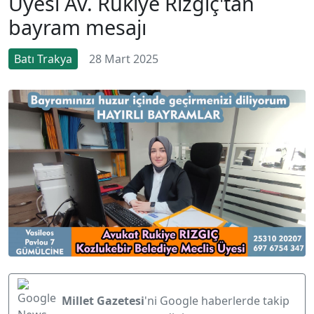
Üyesi Av. Rukiye Rızgıç'tan
bayram mesajı
Batı Trakya
28 Mart 2025
Millet Gazetesi
'ni Google haberlerde takip