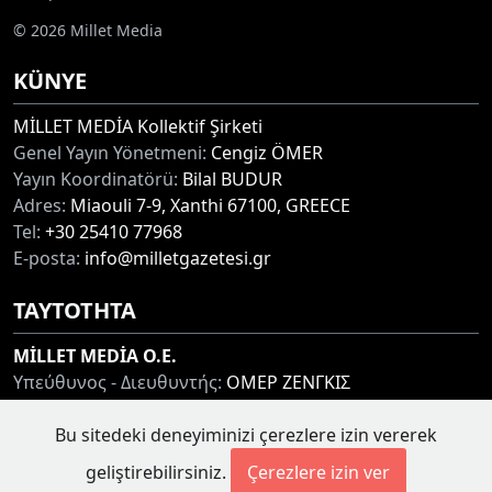
© 2026 Millet Media
KÜNYE
MİLLET MEDİA Kollektif Şirketi
Genel Yayın Yönetmeni:
Cengiz ÖMER
Yayın Koordinatörü:
Bilal BUDUR
Adres:
Miaouli 7-9, Xanthi 67100, GREECE
Tel:
+30 25410 77968
E-posta:
info@milletgazetesi.gr
ΤΑΥΤΟΤΗΤΑ
MİLLET MEDİA O.E.
Υπεύθυνος - Διευθυντής:
ΟΜΕΡ ΖΕΝΓΚΙΣ
Συντονιστής:
ΜΠΟΥΝΤΟΥΡ ΜΠΙΛΑΛ
Bu sitedeki deneyiminizi çerezlere izin vererek
Διεύθυνση:
ΜΙΑΟΥΛΗ 7-9, ΞΑΝΘΗ 67100
Τηλ:
+30 25410 77968
geliştirebilirsiniz.
Çerezlere izin ver
Ηλ. Διεύθυνση:
info@milletgazetesi.gr