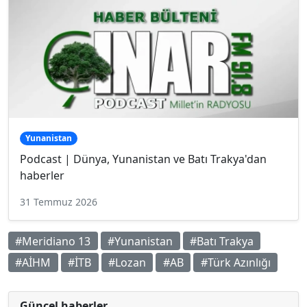
Yunanistan
Podcast | Dünya, Yunanistan ve Batı Trakya'dan
haberler
31 Temmuz 2026
#Meridiano 13
#Yunanistan
#Batı Trakya
#AİHM
#İTB
#Lozan
#AB
#Türk Azınlığı
Güncel haberler