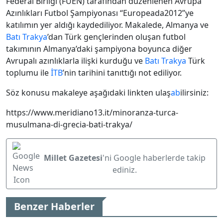
Federal Birliği (FUEN) tarafından düzenlenen Avrupa
Azınlıkları Futbol Şampiyonası “Europeada2012”ye
katılımın yer aldığı kaydediliyor. Makalede, Almanya ve
Batı Trakya
’dan Türk gençlerinden oluşan futbol
takımının Almanya’daki şampiyona boyunca diğer
Avrupalı azınlıklarla ilişki kurduğu ve
Batı Trakya
Türk
toplumu ile
İTB
’nin tarihini tanıttığı not ediliyor.
Söz konusu makaleye aşağıdaki linkten ulaş
ab
ilirsiniz:
https://www.meridiano13.it/minoranza-turca-
musulmana-di-grecia-bati-trakya/
Millet Gazetesi
'ni Google haberlerde takip
ediniz.
Benzer Haberler