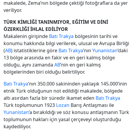
makalede, Zema’nın bölgede çektiği fotoğraflara da yer
veriliyor.
TÜRK KİMLİĞİ TANINMIYOR, EĞİTİM VE DİNİ
ÖZERKLİĞİ İHLAL EDİLİYOR
Makalenin girişinde
Batı Trakya
bölgesinin tarihi ve
konumu hakkında bilgi verilerek, ulusal ve Avrupa Birliği
(
AB
) istatistiklerine göre
Batı Trakya
’nın
Yunanistan
’daki
13 bölge arasında en fakir ve en geri kalmış bölge
olduğu, aynı zamanda
AB
’nin en geri kalmış
bölgelerinden biri olduğu belirtiliyor.
Batı Trakya
’nın 350.000 sakininden yaklaşık 145.000’inin
etnik Türk olduğunun not edildiği makalede, bölgede
altı asırdan fazla bir süredir ikamet eden
Batı Trakya
Türk toplumunun 1923
Lozan
Barış Antlaşması ile
Yunanistan
’a bırakıldığı ve söz konusu antlaşmanın Türk
toplumunun hakları için yasal çerçeveyi oluşturduğu
kaydediliyor.