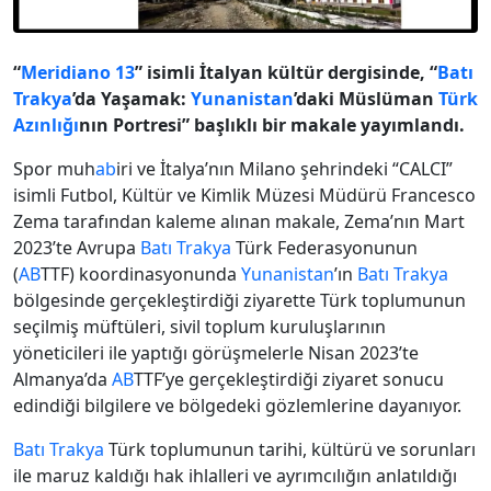
“
Meridiano 13
” isimli İtalyan kültür dergisinde, “
Batı
Trakya
’da Yaşamak:
Yunanistan
’daki Müslüman
Türk
Azınlığı
nın Portresi” başlıklı bir makale yayımlandı.
Spor muh
ab
iri ve İtalya’nın Milano şehrindeki “CALCI”
isimli Futbol, Kültür ve Kimlik Müzesi Müdürü Francesco
Zema tarafından kaleme alınan makale, Zema’nın Mart
2023’te Avrupa
Batı Trakya
Türk Federasyonunun
(
AB
TTF) koordinasyonunda
Yunanistan
’ın
Batı Trakya
bölgesinde gerçekleştirdiği ziyarette Türk toplumunun
seçilmiş müftüleri, sivil toplum kuruluşlarının
yöneticileri ile yaptığı görüşmelerle Nisan 2023’te
Almanya’da
AB
TTF’ye gerçekleştirdiği ziyaret sonucu
edindiği bilgilere ve bölgedeki gözlemlerine dayanıyor.
Batı Trakya
Türk toplumunun tarihi, kültürü ve sorunları
ile maruz kaldığı hak ihlalleri ve ayrımcılığın anlatıldığı