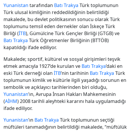
Yunanistan
tarafından
Batı Trakya
Türk toplumunun
Türk ulusal kimliğinin reddedildiğinin belirtildiği
makalede, bu devlet politikasının sonucu olarak Türk
toplumunu temsil eden dernekler olan İskeçe Türk
Birliği (
İTB
), Gümülcine Türk Gençler Birliği (GTGB) ve
Batı Trakya
Türk Öğretmenler Birliğinin (BTTÖB)
kapatıldığı ifade ediliyor.
Makalede; sportif, kültürel ve sosyal girişimleri teşvik
etmek amacıyla 1927’de kurulan ve
Batı Trakya
’daki en
eski Türk derneği olan
İTB
’nin tarihinin
Batı Trakya
Türk
toplumunun kimlik ve kültürle ilgili yaşadığı sorunun en
sembolik ve açıklayıcı tarihlerinden biri olduğu,
Yunanistan
’ın, Avrupa İnsan Hakları Mahkemesinin
(
AİHM
) 2008 tarihli aleyhteki kararını hala uygulamadığı
ifade ediliyor.
Yunanistan
’ın
Batı Trakya
Türk toplumunun seçtiği
müftüleri tanımadığının belirtildiği makalede, “müftülük