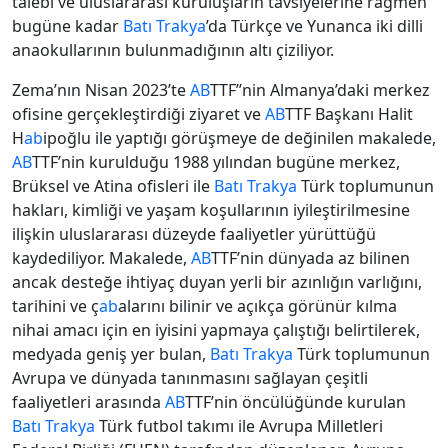
talebi ve uluslararası kuruluşların tavsiyelerine rağmen
bugüne kadar
Batı Trakya
’da Türkçe ve Yunanca iki dilli
anaokullarının bulunmadığının altı çiziliyor.
Zema’nın Nisan 2023’te
AB
TTF’’nin Almanya’daki merkez
ofisine gerçekleştirdiği ziyaret ve
AB
TTF Başkanı Halit
H
ab
ipoğlu ile yaptığı görüşmeye de değinilen makalede,
AB
TTF’nin kurulduğu 1988 yılından bugüne merkez,
Brüksel ve Atina ofisleri ile
Batı Trakya
Türk toplumunun
hakları, kimliği ve yaşam koşullarının iyileştirilmesine
ilişkin uluslararası düzeyde faaliyetler yürüttüğü
kaydediliyor. Makalede,
AB
TTF’nin dünyada az bilinen
ancak desteğe ihtiyaç duyan yerli bir azınlığın varlığını,
tarihini ve ç
ab
alarını bilinir ve açıkça görünür kılma
nihai amacı için en iyisini yapmaya çalıştığı belirtilerek,
medyada geniş yer bulan,
Batı Trakya
Türk toplumunun
Avrupa ve dünyada tanınmasını sağlayan çeşitli
faaliyetleri arasında
AB
TTF’nin öncülüğünde kurulan
Batı Trakya
Türk futbol takımı ile Avrupa Milletleri