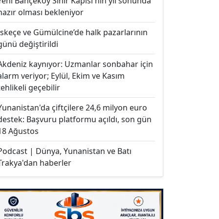
Yeni Bahçeköy Sınır Kapısı'nın yıl sonunda
hazır olması bekleniyor
İskeçe ve Gümülcine’de halk pazarlarının
günü değiştirildi
Akdeniz kaynıyor: Uzmanlar sonbahar için
alarm veriyor; Eylül, Ekim ve Kasım
tehlikeli geçebilir
Yunanistan'da çiftçilere 24,6 milyon euro
destek: Başvuru platformu açıldı, son gün
18 Ağustos
Podcast | Dünya, Yunanistan ve Batı
Trakya'dan haberler