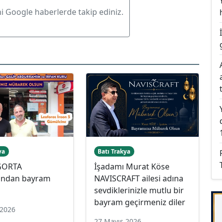
ni Google haberlerde takip ediniz.
ya
Batı Trakya
İGORTA
İşadamı Murat Köse
rından bayram
NAVISCRAFT ailesi adına
sevdiklerinizle mutlu bir
bayram geçirmeniz diler
 2026
27 Mayıs 2026