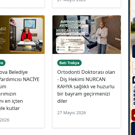
ya
Batı Trakya
ova Belediye
Ortodonti Doktorası olan
Yardımcısı NACİYE
- Diş Hekimi NURCAN
tüm
KAHYA sağlıklı ve huzurlu
rımızın
bir bayram geçirmenizi
ı en içten
diler
yle kutlar
27 Mayıs 2026
 2026