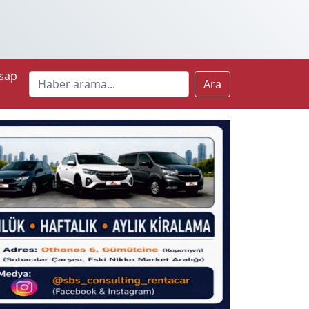
sap
Ara