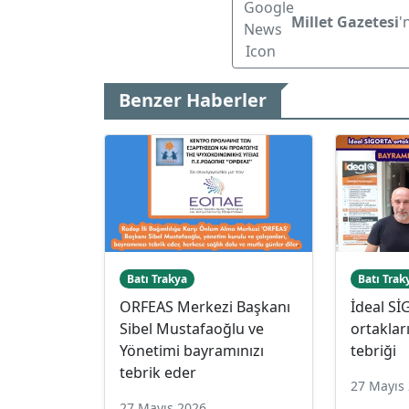
Millet Gazetesi
'
Benzer Haberler
Batı Trakya
Batı Trak
ORFEAS Merkezi Başkanı
İdeal S
Sibel Mustafaoğlu ve
ortakla
Yönetimi bayramınızı
tebriği
tebrik eder
27 Mayıs
27 Mayıs 2026