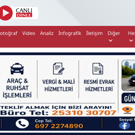
Fotoğraf
Video
Analiz
İnfografik
İletişim
Diğer
He