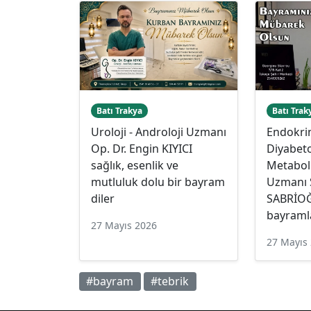
Batı Trakya
Batı Trak
Uroloji - Androloji Uzmanı
Endokrin
Op. Dr. Engin KIYICI
Diyabeto
sağlık, esenlik ve
Metaboli
mutluluk dolu bir bayram
Uzmanı 
diler
SABRİOĞ
bayramla
27 Mayıs 2026
27 Mayıs
#bayram
#tebrik