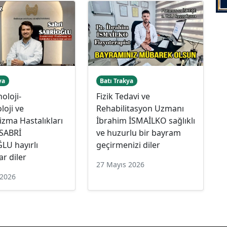
ya
Batı Trakya
oloji-
Fizik Tedavi ve
loji ve
Rehabilitasyon Uzmanı
zma Hastalıkları
İbrahim İSMAİLKO sağlıklı
SABRİ
ve huzurlu bir bayram
LU hayırlı
geçirmenizi diler
r diler
27 Mayıs 2026
 2026