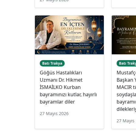
Batı Trakya
Batı Trak
Göğüs Hastalıkları
Mustafç
Uzmanı Dr. Hikmet
Başkan 
İSMAİLKO Kurban
MACIR 
bayramınızı kutlar, hayırlı
soydaşla
bayramlar diler
bayramın
dilekleri
27 Mayıs 2026
27 Mayıs