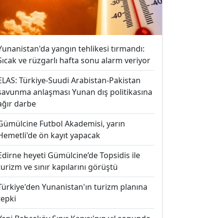
Yunanistan'da yangın tehlikesi tırmandı:
Sıcak ve rüzgarlı hafta sonu alarm veriyor
ELAS: Türkiye-Suudi Arabistan-Pakistan
savunma anlaşması Yunan dış politikasına
ağır darbe
Gümülcine Futbol Akademisi, yarın
Hemetli'de ön kayıt yapacak
Edirne heyeti Gümülcine’de Topsidis ile
turizm ve sınır kapılarını görüştü
Türkiye'den Yunanistan'ın turizm planına
tepki