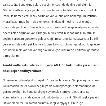
çalışacağız. Buna örnek olarak seçim öncesinde de dile getirdiğimiz
Gümülcine’deki kaçak yapılar sorunu, tapusuz tarlalar sorunu v.b. politik
irade ile hemen çözülecek sorunlar var ve bunların hem toplumumuzun
moral kazanması hem de ekonomisinin düzeltilmesi için acil olduğu
inancındayız. Bunun ötesinde bizim için sembolik ve geleceğimiz açısından
önemli olan sorunlar var. Örneğin, birliklerimizin kapatılması, müftülük
seçimi sorunları gündeme gelecek. Eğitim sorunu da masaya yatırılıp bilim
çerçevesinde ciddi şekilde bir çözüme kavuşturulması gerekiyor ki gelecek
nesiller için bir yatırım yapmış olalım ve çocuklarımızın eğitimini garantiye
almış olalım.
Azınlık milletvekili olarak milliyetçi AN.EL’in hükümette yer almasını
nasıl değerlendiriyorsunuz?
“Etten evvel çömleğe düşmeyelim” diye bir laf vardır. Gidip aşağıda ortamı
koklamadan, neler olabileceğini ya da olamayacağını anlamadan ya da
görmeden ben bu konuda birşey söylemek istemiyorum. Gerçekten
Yunanistan’ın şu anda içinde bulunduğu durum trajik. Gönül başka şeyleri
istiyor olabilirdi. Bu somut durumla karşı karşıyayız. Onun için