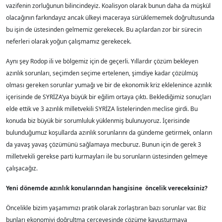
vazifenin zorluğunun bilincindeyiz. Koalisyon olarak bunun daha da müşkül
olacağının farkındayız ancak ülkeyi maceraya sürüklememek doğrultusunda
bu işin de üstesinden gelmemiz gerekecek. Bu açılardan zor bir sürecin
neferleri olarak yoğun çalışmamız gerekecek.
Aynı şey Rodop ili ve bölgemiz için de geçerli. Yıllardır çözüm bekleyen
azınlık sorunları, seçimden seçime ertelenen, şimdiye kadar çözülmüş
olması gereken sorunlar yumağı ve bir de ekonomik kriz eklelenince azınlık
içerisinde de SYRİZA’ya büyük bir eğilim ortaya çıktı. Beklediğimiz sonuçları
elde ettik ve 3 azınlık milletvekili SYRİZA listelerinden meclise girdi. Bu
konuda biz büyük bir sorumluluk yüklenmiş bulunuyoruz. İçerisinde
bulunduğumuz koşullarda azınlık sorunlarını da gündeme getirmek, onların
da yavaş yavaş çözümünü sağlamaya mecburuz. Bunun için de gerek 3
milletvekili gerekse parti kurmayları ile bu sorunların üstesinden gelmeye
çalışacağız.
Yeni dönemde azınlık konularından hangisine öncelik vereceksiniz?
Öncelikle bizim yaşamımızı pratik olarak zorlaştıran bazı sorunlar var. Biz
bunları ekonomiyi doğrultma çerçevesinde çözüme kavuşturmaya