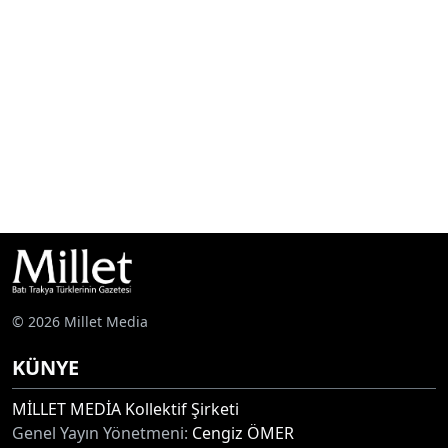
© 2026 Millet Media
KÜNYE
MİLLET MEDİA Kollektif Şirketi
Genel Yayın Yönetmeni:
Cengiz ÖMER