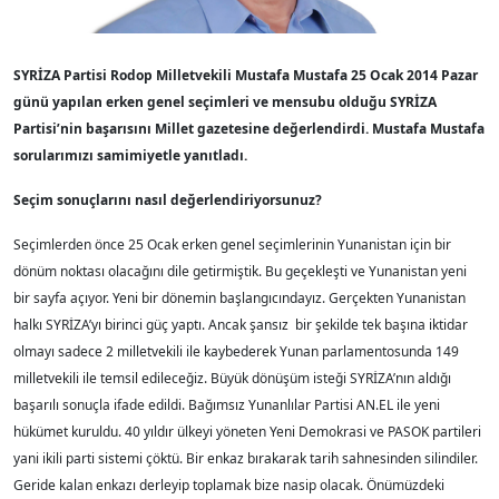
SYRİZA Partisi Rodop Milletvekili Mustafa Mustafa 25 Ocak 2014 Pazar
günü yapılan erken genel seçimleri ve mensubu olduğu SYRİZA
Partisi’nin başarısını Millet gazetesine değerlendirdi. Mustafa Mustafa
sorularımızı samimiyetle yanıtladı.
Seçim sonuçlarını nasıl değerlendiriyorsunuz?
Seçimlerden önce 25 Ocak erken genel seçimlerinin Yunanistan için bir
dönüm noktası olacağını dile getirmiştik. Bu geçekleşti ve Yunanistan yeni
bir sayfa açıyor. Yeni bir dönemin başlangıcındayız. Gerçekten Yunanistan
halkı SYRİZA’yı birinci güç yaptı. Ancak şansız bir şekilde tek başına iktidar
olmayı sadece 2 milletvekili ile kaybederek Yunan parlamentosunda 149
milletvekili ile temsil edileceğiz. Büyük dönüşüm isteği SYRİZA’nın aldığı
başarılı sonuçla ifade edildi. Bağımsız Yunanlılar Partisi AN.EL ile yeni
hükümet kuruldu. 40 yıldır ülkeyi yöneten Yeni Demokrasi ve PASOK partileri
yani ikili parti sistemi çöktü. Bir enkaz bırakarak tarih sahnesinden silindiler.
Geride kalan enkazı derleyip toplamak bize nasip olacak. Önümüzdeki