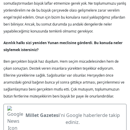
somutlaştırmadan büyük laflar etmemize gerek yok. Ne toplumumuzu yanlış
yönlendirelim ne de bu büyük çerçevede olası gelişmelere zarar verelim
engel teşkil edelim. Onun için bizim bu konulara nasıl yaklaştığımız yıllardan
beri biliniyor. Ancak, bu somut durumda şu andaki dengelerde neler
yapabileceğimiz konusunda temkinli olmamız gerekiyor.
Azınlık halkı sizi yeniden Yunan meclisine görderdi. Bu konuda neler
söylemek istersiniz?
Ben gerçekten büyük haz duydum. Hem seçim mücadelesinden hem de
çıkan sonuçtan. Destek veren insanlara yürekten teşekkür ediyorum.
Ellerine yüreklerine sağlık. Sağolsunlar var olsunlar. Herşeyden önce
aramızdaki gönül bağının bunca yıl sonra gittikçe artması, perçinlenmesi ve
sağlamlaşması beni gerçekten mutlu etti. Çok mutuyum, toplumumuzun
bütün fertlerine müteşekkirim beni büyük bir paye ile onurlandırdılar.
Millet Gazetesi
'ni Google haberlerde takip
ediniz.