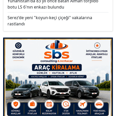
Yunanistan'da 83 yıl önce batan Alman torpido
botu LS 6'nın enkazı bulundu
Serez’de yeni "koyun-keçi çiçeği" vakalarına
rastlandı