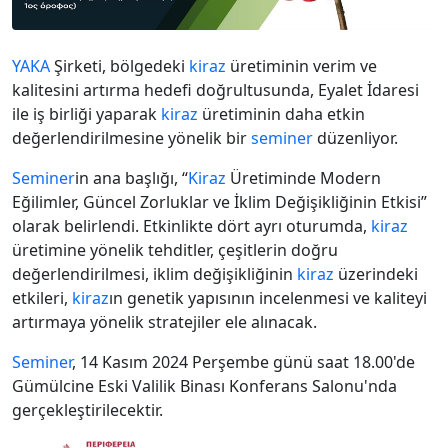
YAKA
Şirketi, bölgedeki
kiraz
üretiminin verim ve
kalitesini artırma hedefi doğrultusunda, Eyalet İdaresi
ile iş birliği yaparak
kiraz
üretiminin daha etkin
değerlendirilmesine yönelik bir
seminer
düzenliyor.
Seminer
in ana başlığı, “
Kiraz
Üretiminde Modern
Eğilimler, Güncel Zorluklar ve İklim Değişikliğinin Etkisi”
olarak belirlendi. Etkinlikte dört ayrı oturumda,
kiraz
üretimine yönelik tehditler, çeşitlerin doğru
değerlendirilmesi, iklim değişikliğinin
kiraz
üzerindeki
etkileri,
kiraz
ın genetik yapısının incelenmesi ve kaliteyi
artırmaya yönelik stratejiler ele alınacak.
Seminer
, 14 Kasım 2024 Perşembe günü saat 18.00'de
Gümülcine Eski Valilik Binası Konferans Salonu'nda
gerçekleştirilecektir.