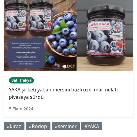
Batı Trakya
YAKA şirketi yaban mersini bazlı özel marmelatı
piyasaya sürdü
5 Ekim 2024
#kiraz
#Rodop
#seminer
#YAKA