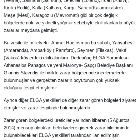
(Venna), Salmanlı (Salmoni), Lefeciler (Lofario), Ircan (Arisvi),
Kirlik (Roditi), Kalfa (Kalhas), Kargılı Sarıca(Kalamokastro) ,
Meşe (Mesi), Karagözlü (Mavromati) gibi bir çok değişik
bölgelerde dolu ve şiddetli yağmur sebebiyle ekili alanlarda büyük
zararlar meydana gelmişti.
Bu vesile ile milletvekili Ahmet Hacıosman bu sabah, Yahyabeyli
(Amaranda), Ambarköy ( Pamforo), Seymen (Filakas), Vakıf
(Vakos) köylerdeki ekili alanlara, Dedeağaç ELGA Sorumlusu
Athanasios Panagos ve yeni Maronya- Şapçı Belediye Başkanı
Giannis Stavridis ile birlikte zarar bölgelerinde incelemelerde
bulunmuşlar ve gerçekten zararın boyutunun çok yüksek
olduğunu tespit etmişlerdir.
Ayrıca diğer ELGA yetkilileri de diğer zarar gören bölgeleri ziyaret
etmişler ve zarar tespitinde bulunmuşlardır.
Zarar gören bölgelerdeki üreticiler yarından itibaren (5 Ağustos
2014) mensup oldukları belediyelere giderek zarar bildiriminde
bulunabilecekleri ELGA yetkilileri tarafından ilan edilmiştir.