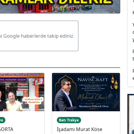
ni Google haberlerde takip ediniz.
ya
Batı Trakya
İGORTA
İşadamı Murat Köse