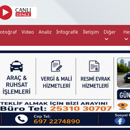
Fotoğraf
Video
Analiz
İnfografik
İletişim
Diğer
He