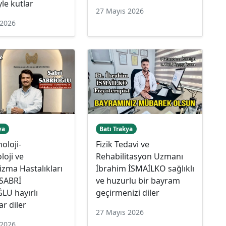
yle kutlar
27 Mayıs 2026
 2026
ya
Batı Trakya
oloji-
Fizik Tedavi ve
loji ve
Rehabilitasyon Uzmanı
zma Hastalıkları
İbrahim İSMAİLKO sağlıklı
SABRİ
ve huzurlu bir bayram
LU hayırlı
geçirmenizi diler
r diler
27 Mayıs 2026
 2026