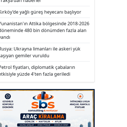
Trakya'dan haberler
Kırköy’de yağlı güreş heyecanı başlıyor
Yunanistan'ın Attika bölgesinde 2018-2026
döneminde 480 bin dönümden fazla alan
yandı
Rusya: Ukrayna limanları ile askeri yük
taşıyan gemiler vuruldu
Petrol fiyatları, diplomatik çabaların
etkisiyle yüzde 4'ten fazla geriledi