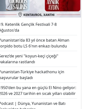
19. Ketenlik Gençlik Festivali 7-8
Ağustos'da
Yunanistan'da 83 yıl önce batan Alman
torpido botu LS 6'nın enkazı bulundu
Serez’de yeni "koyun-keçi çiçeği"
vakalarına rastlandı
Yunanistan-Türkiye hackathonu için
başvurular başladı
1950'den bu yana en güçlü El Nino geliyor:
2026 ve 2027 tarihin en sıcak yılları olabilir
Podcast | Dünya, Yunanistan ve Batı