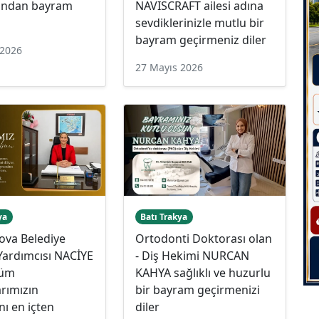
rından bayram
NAVISCRAFT ailesi adına
sevdiklerinizle mutlu bir
bayram geçirmeniz diler
 2026
27 Mayıs 2026
ya
Batı Trakya
ova Belediye
Ortodonti Doktorası olan
Yardımcısı NACİYE
- Diş Hekimi NURCAN
tüm
KAHYA sağlıklı ve huzurlu
rımızın
bir bayram geçirmenizi
ı en içten
diler