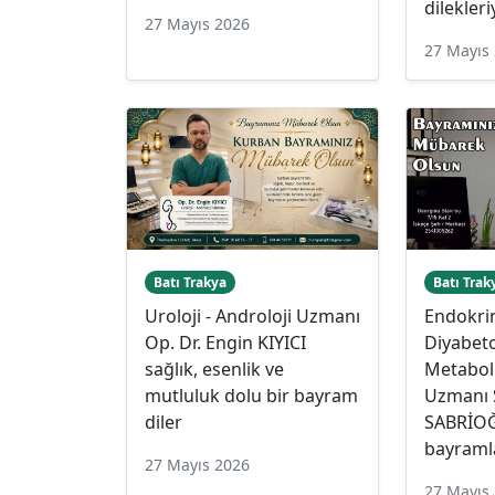
dilekleri
27 Mayıs 2026
27 Mayıs
Batı Trakya
Batı Trak
Uroloji - Androloji Uzmanı
Endokrin
Op. Dr. Engin KIYICI
Diyabeto
sağlık, esenlik ve
Metaboli
mutluluk dolu bir bayram
Uzmanı 
diler
SABRİOĞ
bayramla
27 Mayıs 2026
27 Mayıs