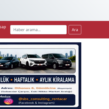
sap
Ara