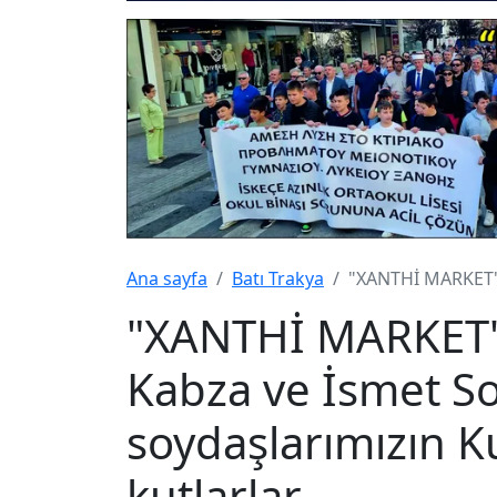
Ana sayfa
Batı Trakya
"XANTHİ MARKET" 
"XANTHİ MARKET" 
Kabza ve İsmet S
soydaşlarımızın 
kutlarlar