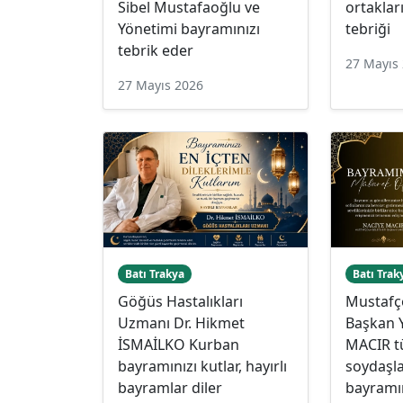
Sibel Mustafaoğlu ve
ortakla
Yönetimi bayramınızı
tebriği
tebrik eder
27 Mayıs
27 Mayıs 2026
Batı Trakya
Batı Trak
Göğüs Hastalıkları
Mustafç
Uzmanı Dr. Hikmet
Başkan 
İSMAİLKO Kurban
MACIR 
bayramınızı kutlar, hayırlı
soydaşla
bayramlar diler
bayramın