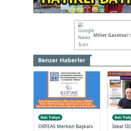
Millet Gazetesi
'
Benzer Haberler
Batı Trakya
Batı Trak
ORFEAS Merkezi Başkanı
İdeal S