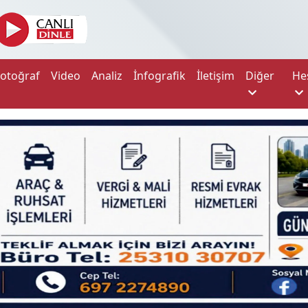
Fotoğraf
Video
Analiz
İnfografik
İletişim
Diğer
He