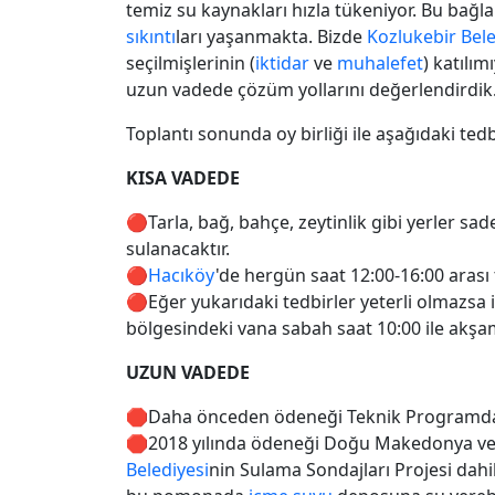
temiz su kaynakları hızla tükeniyor. Bu bağ
sıkıntı
ları yaşanmakta. Bizde
Kozlukebir Bele
seçilmişlerinin (
iktidar
ve
muhalefet
) katılım
uzun vadede çözüm yollarını değerlendirdik
Toplantı sonunda oy birliği ile aşağıdaki tedbi
KISA VADEDE
🔴Tarla, bağ, bahçe, zeytinlik gibi yerler sad
sulanacaktır.
🔴
Hacıköy
'de hergün saat 12:00-16:00 arası 
🔴Eğer yukarıdaki tedbirler yeterli olmazsa
bölgesindeki vana sabah saat 10:00 ile akşam 
UZUN VADEDE
🛑Daha önceden ödeneği Teknik Programda
🛑2018 yılında ödeneği Doğu Makedonya ve 
Belediyesi
nin Sulama Sondajları Projesi dah