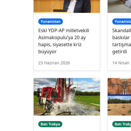
Yunanistan
Yunanist
Eski YDP-AP milletvekili
Skandall
Asimakopulu’ya 20 ay
baskılar
hapis, siyasette kriz
tartışm
büyüyor
getirdi
23 Haziran 2026
14 Nisan
Batı Trakya
Batı Trak