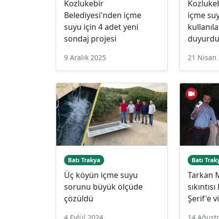
Kozlukebir
Kozlukeb
Belediyesi'nden içme
içme su
suyu için 4 adet yeni
kullanıl
sondaj projesi
duyurd
9 Aralık 2025
21 Nisan
Batı Trakya
Batı Trak
Üç köyün içme suyu
Tarkan 
sorunu büyük ölçüde
sıkıntıs
çözüldü
Şerif'e v
4 Eylül 2024
14 Ağust