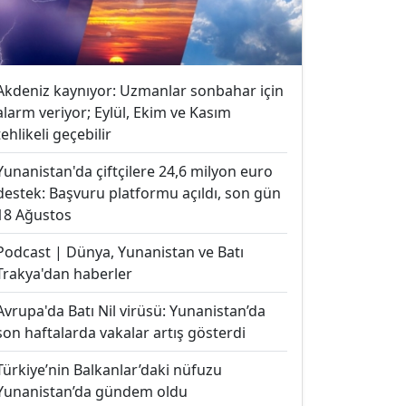
Akdeniz kaynıyor: Uzmanlar sonbahar için
alarm veriyor; Eylül, Ekim ve Kasım
tehlikeli geçebilir
Yunanistan'da çiftçilere 24,6 milyon euro
destek: Başvuru platformu açıldı, son gün
18 Ağustos
Podcast | Dünya, Yunanistan ve Batı
Trakya'dan haberler
Avrupa'da Batı Nil virüsü: Yunanistan’da
son haftalarda vakalar artış gösterdi
Türkiye’nin Balkanlar’daki nüfuzu
Yunanistan’da gündem oldu