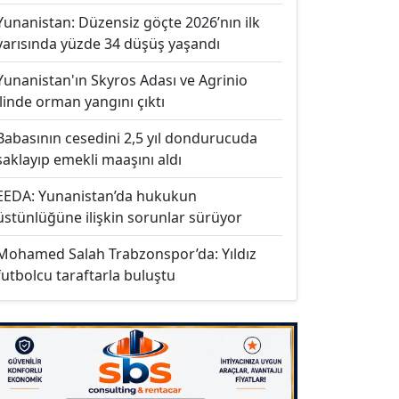
Yunanistan: Düzensiz göçte 2026’nın ilk
yarısında yüzde 34 düşüş yaşandı
Yunanistan'ın Skyros Adası ve Agrinio
ilinde orman yangını çıktı
Babasının cesedini 2,5 yıl dondurucuda
saklayıp emekli maaşını aldı
EEDA: Yunanistan’da hukukun
üstünlüğüne ilişkin sorunlar sürüyor
Mohamed Salah Trabzonspor’da: Yıldız
futbolcu taraftarla buluştu