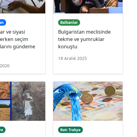
an
Balkanlar
ar ve siyasi
Bulgaristan meclisinde
 erken seçim
tekme ve yumruklar
alarını gündeme
konuştu
18 Aralık 2025
 2026
ya
Batı Trakya