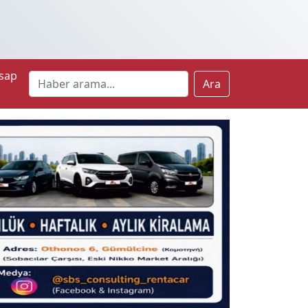
sap
Ara