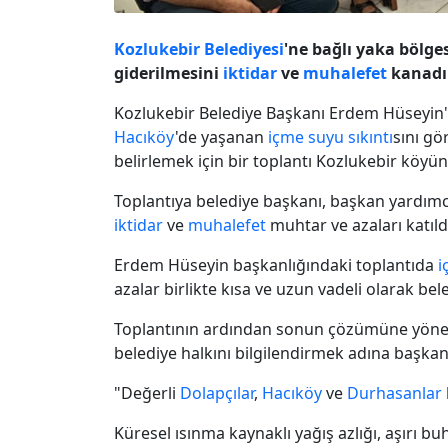
Kozlukebir Belediyesi
'ne bağlı yaka bölg
giderilmesini
iktidar
ve
muhalefet
kanadın
Kozlukebir Belediye Başkanı Erdem Hüseyin
Hacıköy
'de yaşanan
içme suyu
sıkıntı
sını g
belirlemek için bir toplantı Kozlukebir köyün
Toplantıya belediye başkanı, başkan yardımc
iktidar
ve
muhalefet
muhtar ve azaları katıld
Erdem Hüseyin başkanlığındaki toplantıda
i
azalar birlikte kısa ve uzun vadeli olarak bel
Toplantının ardından sonun çözümüne yönelik 
belediye halkını bilgilendirmek adına başkan
"Değerli
Dolapçılar
,
Hacıköy
ve
Durhasanlar
Küresel ısınma kaynaklı yağış azlığı, aşırı bu