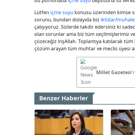
bu pomonada
içme suyu
deposuna su verebi
Lütfen
içme suyu
konusu üzerinden kimse s
sorunu, bundan dolayıda biz
iktidar
/
muhale
çalışıyoruz. Sizlerde takdir edersiniz ki sadec
olan sorunlar ama biz tüm seçilmişlerimiz ve
çözeceğiz inşAllah. Toplantıya katılarak tüm 
çözüm arayan tüm muhtar ve meclis üyesi a
Millet Gazetesi
'
Benzer Haberler