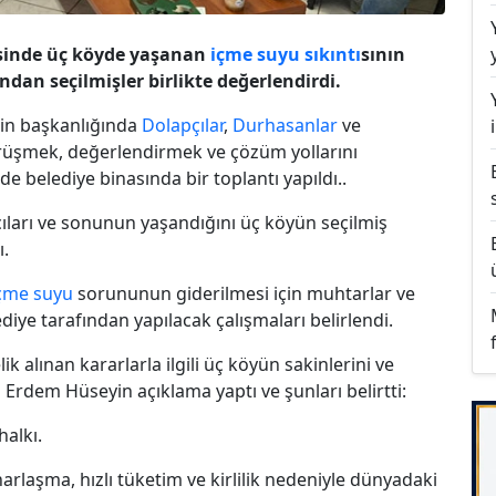
esinde üç köyde yaşanan
içme suyu
sıkıntı
sının
dan seçilmişler birlikte değerlendirdi.
'in başkanlığında
Dolapçılar
,
Durhasanlar
ve
örüşmek, değerlendirmek ve çözüm yollarını
de belediye binasında bir toplantı yapıldı..
ıları ve sonunun yaşandığını üç köyün seçilmiş
ı.
çme suyu
sorununun giderilmesi için muhtarlar ve
ediye tarafından yapılacak çalışmaları belirlendi.
alınan kararlarla ilgili üç köyün sakinlerini ve
 Erdem Hüseyin açıklama yaptı ve şunları belirtti:
halkı.
harlaşma, hızlı tüketim ve kirlilik nedeniyle dünyadaki