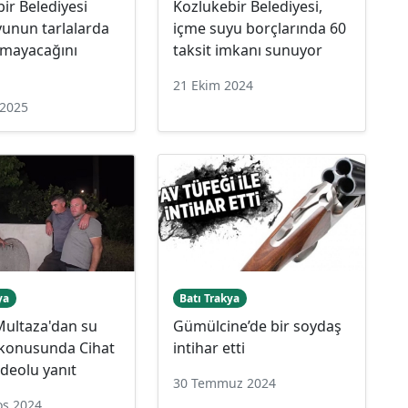
ir Belediyesi
Kozlukebir Belediyesi,
yunun tarlalarda
içme suyu borçlarında 60
amayacağını
taksit imkanı sunuyor
u
21 Ekim 2024
 2025
ya
Batı Trakya
Multaza'dan su
Gümülcine’de bir soydaş
ı konusunda Cihat
intihar etti
ideolu yanıt
30 Temmuz 2024
os 2024