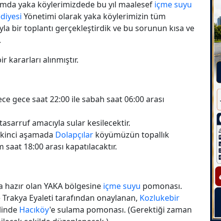
lamda yaka köylerimizdede bu yıl maalesef
içme suyu
diyesi
Yönetimi olarak yaka köylerimizin tüm
ıyla bir toplantı gerçekleştirdik ve bu sorunun kısa ve
.
r kararları alınmıştır.
ece gece saat 22:00 ile sabah saat 06:00 arası
tasarruf amacıyla sular kesilecektir.
 ikinci aşamada
Dolapçılar
köyümüzün topallık
saat 18:00 arası kapatılacaktır.
 hazır olan YAKA bölgesine
içme suyu
pomonası.
Trakya Eyaleti tarafından onaylanan,
Kozlukebir
ilinde
Hacıköy
'e sulama pomonası. (Gerektiği zaman