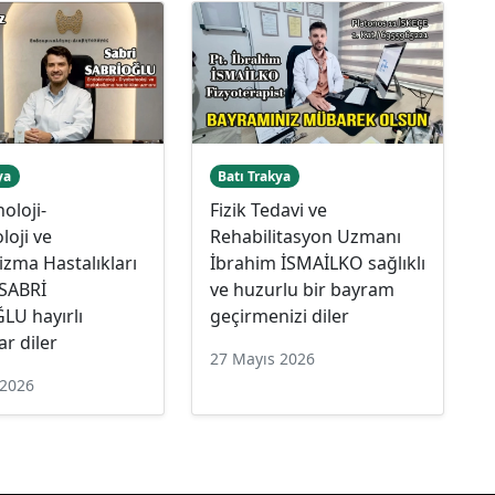
ya
Batı Trakya
oloji-
Fizik Tedavi ve
loji ve
Rehabilitasyon Uzmanı
zma Hastalıkları
İbrahim İSMAİLKO sağlıklı
SABRİ
ve huzurlu bir bayram
LU hayırlı
geçirmenizi diler
r diler
27 Mayıs 2026
 2026