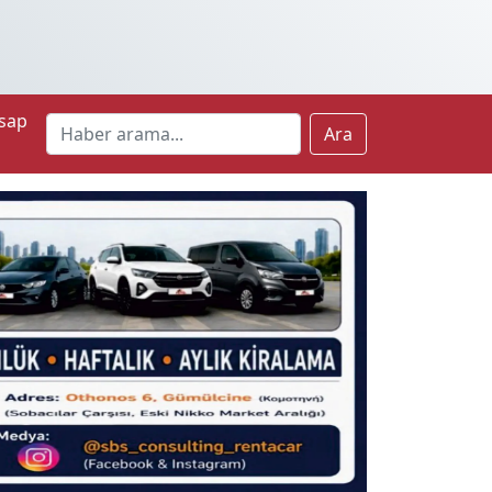
sap
Ara