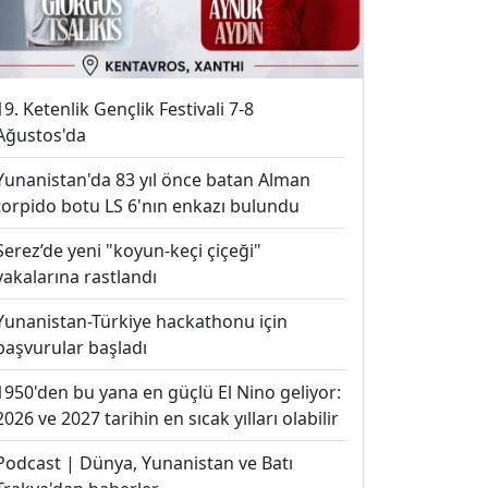
19. Ketenlik Gençlik Festivali 7-8
Ağustos'da
Yunanistan'da 83 yıl önce batan Alman
torpido botu LS 6'nın enkazı bulundu
Serez’de yeni "koyun-keçi çiçeği"
vakalarına rastlandı
Yunanistan-Türkiye hackathonu için
başvurular başladı
1950'den bu yana en güçlü El Nino geliyor:
2026 ve 2027 tarihin en sıcak yılları olabilir
Podcast | Dünya, Yunanistan ve Batı