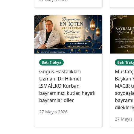
Batı Trakya
Batı Trak
Göğüs Hastalıkları
Mustafç
Uzmanı Dr. Hikmet
Başkan 
İSMAİLKO Kurban
MACIR 
bayramınızı kutlar, hayırlı
soydaşla
bayramlar diler
bayramın
dilekleri
27 Mayıs 2026
27 Mayıs