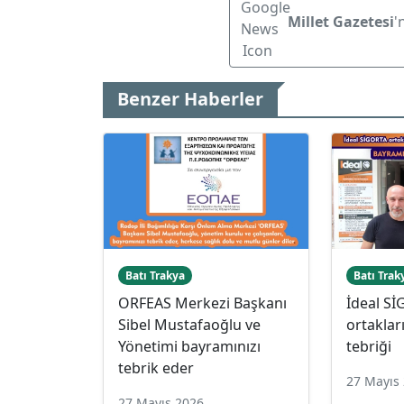
Millet Gazetesi
'
Benzer Haberler
Batı Trakya
Batı Trak
ORFEAS Merkezi Başkanı
İdeal S
Sibel Mustafaoğlu ve
ortakla
Yönetimi bayramınızı
tebriği
tebrik eder
27 Mayıs
27 Mayıs 2026