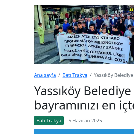
Ana sayfa
Batı Trakya
Yassıköy Belediye
Yassıköy Belediy
bayramınızı en içt
Batı Trakya
5 Haziran 2025