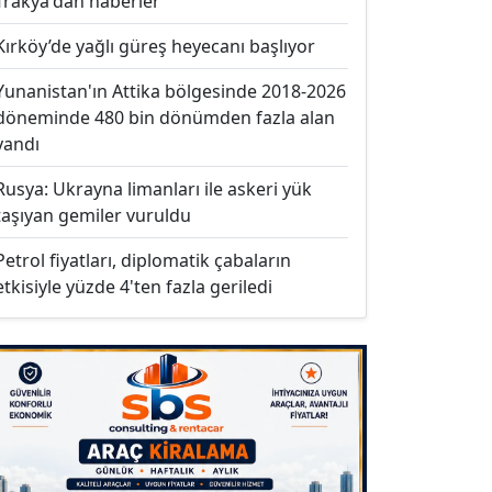
Trakya'dan haberler
Kırköy’de yağlı güreş heyecanı başlıyor
Yunanistan'ın Attika bölgesinde 2018-2026
döneminde 480 bin dönümden fazla alan
yandı
Rusya: Ukrayna limanları ile askeri yük
taşıyan gemiler vuruldu
Petrol fiyatları, diplomatik çabaların
etkisiyle yüzde 4'ten fazla geriledi