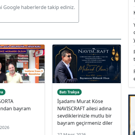
ni Google haberlerde takip ediniz.
ya
Batı Trakya
İGORTA
İşadamı Murat Köse
rından bayram
NAVISCRAFT ailesi adına
sevdiklerinizle mutlu bir
bayram geçirmeniz diler
 2026
27 Mayıs 2026