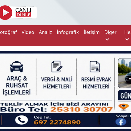
Fotoğraf
Video
Analiz
İnfografik
İletişim
Diğer
He