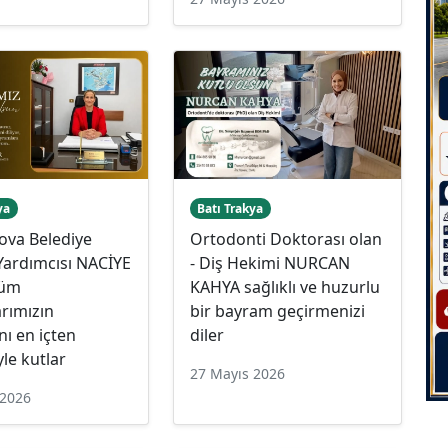
ya
Batı Trakya
ova Belediye
Ortodonti Doktorası olan
Yardımcısı NACİYE
- Diş Hekimi NURCAN
tüm
KAHYA sağlıklı ve huzurlu
rımızın
bir bayram geçirmenizi
ı en içten
diler
yle kutlar
27 Mayıs 2026
 2026