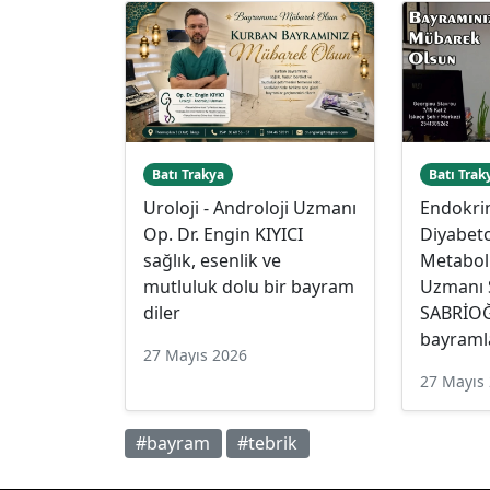
Batı Trakya
Batı Trak
Uroloji - Androloji Uzmanı
Endokrin
Op. Dr. Engin KIYICI
Diyabeto
sağlık, esenlik ve
Metaboli
mutluluk dolu bir bayram
Uzmanı 
diler
SABRİOĞ
bayramla
27 Mayıs 2026
27 Mayıs
#bayram
#tebrik