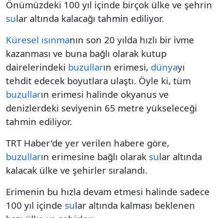
Önümüzdeki 100 yıl içinde birçok ülke ve şehrin
su
lar altında kalacağı tahmin ediliyor.
Küresel ısınma
nın son 20 yılda hızlı bir ivme
kazanması ve buna bağlı olarak kutup
dairelerindeki
buzullar
ın erimesi,
dünya
yı
tehdit edecek boyutlara ulaştı. Öyle ki, tüm
buzullar
ın erimesi halinde okyanus ve
denizlerdeki seviyenin 65 metre yükseleceği
tahmin ediliyor.
TRT Haber'de yer verilen habere göre,
buzullar
ın erimesine bağlı olarak
su
lar altında
kalacak ülke ve şehirler sıralandı.
Erimenin bu hızla devam etmesi halinde sadece
100 yıl içinde
su
lar altında kalması beklenen