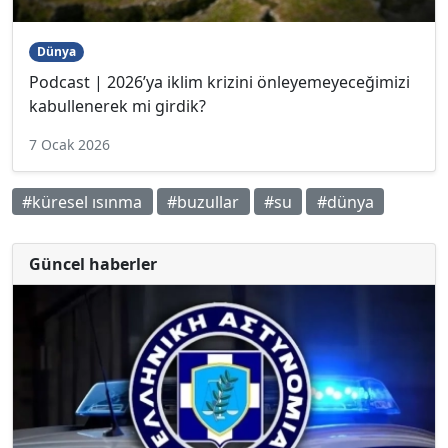
Dünya
Podcast | 2026’ya iklim krizini önleyemeyeceğimizi
kabullenerek mi girdik?
7 Ocak 2026
#küresel ısınma
#buzullar
#su
#dünya
Güncel haberler