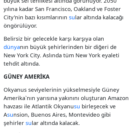
büyük sel tehlikesi altında görünüyor. 2050
yılına kadar San Francisco, Oakland ve Foster
City'nin bazı kısımlarının
su
lar altında kalacağı
öngörülüyor.
Belirsiz bir gelecekle karşı karşıya olan
dünya
nın büyük şehirlerinden bir diğeri de
New York City. Aslında tüm New York eyaleti
tehdit altında.
GÜNEY AMERİKA
Okyanus seviyelerinin yükselmesiyle Güney
Amerika`nın yarısına yakınını oluşturan Amazon
havzası ile Atlantik Okyanu
su
birleşecek ve
A
su
nsion, Buenos Aires, Montevideo gibi
şehirler
su
lar altında kalacak.