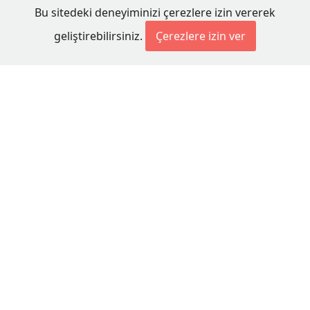
Bu sitedeki deneyiminizi çerezlere izin vererek
geliştirebilirsiniz.
Çerezlere izin ver
© 2026 Millet Media
KÜNYE
MİLLET MEDİA Kollektif Şirketi
Genel Yayın Yönetmeni:
Cengiz ÖMER
Yayın Koordinatörü:
Bilal BUDUR
Adres:
Miaouli 7-9, Xanthi 67100, GREECE
Tel:
+30 25410 77968