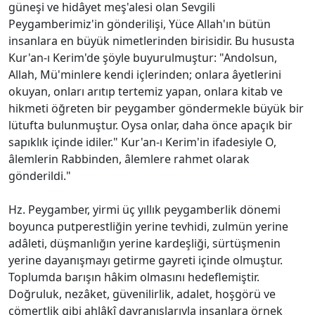
güneşi ve hidâyet meş'alesi olan Sevgili
Peygamberimiz'in gönderilişi, Yüce Allah'ın bütün
insanlara en büyük nimetlerinden birisidir. Bu hususta
Kur'an-ı Kerim'de şöyle buyurulmuştur: "Andolsun,
Allah, Mü'minlere kendi içlerinden; onlara âyetlerini
okuyan, onları arıtıp tertemiz yapan, onlara kitab ve
hikmeti öğreten bir peygamber göndermekle büyük bir
lütufta bulunmuştur. Oysa onlar, daha önce apaçık bir
sapıklık içinde idiler." Kur'an-ı Kerim'in ifadesiyle O,
âlemlerin Rabbinden, âlemlere rahmet olarak
gönderildi."
Hz. Peygamber, yirmi üç yıllık peygamberlik dönemi
boyunca putperestliğin yerine tevhidi, zulmün yerine
adâleti, düşmanlığın yerine kardeşliği, sürtüşmenin
yerine dayanışmayı getirme gayreti içinde olmuştur.
Toplumda barışın hâkim olmasını hedeflemiştir.
Doğruluk, nezâket, güvenilirlik, adalet, hoşgörü ve
cömertlik gibi ahlâkî davranışlarıyla insanlara örnek