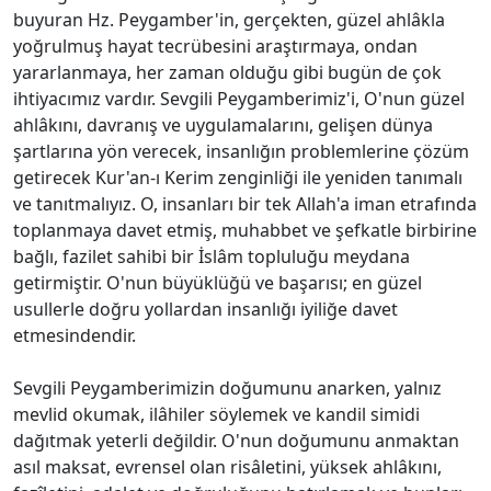
buyuran Hz. Peygamber'in, gerçekten, güzel ahlâkla
yoğrulmuş hayat tecrübesini araştırmaya, ondan
yararlanmaya, her zaman olduğu gibi bugün de çok
ihtiyacımız vardır. Sevgili Peygamberimiz'i, O'nun güzel
ahlâkını, davranış ve uygulamalarını, gelişen dünya
şartlarına yön verecek, insanlığın problemlerine çözüm
getirecek Kur'an-ı Kerim zenginliği ile yeniden tanımalı
ve tanıtmalıyız. O, insanları bir tek Allah'a iman etrafında
toplanmaya davet etmiş, muhabbet ve şefkatle birbirine
bağlı, fazilet sahibi bir İslâm topluluğu meydana
getirmiştir. O'nun büyüklüğü ve başarısı; en güzel
usullerle doğru yollardan insanlığı iyiliğe davet
etmesindendir.
Sevgili Peygamberimizin doğumunu anarken, yalnız
mevlid okumak, ilâhiler söylemek ve kandil simidi
dağıtmak yeterli değildir. O'nun doğumunu anmaktan
asıl maksat, evrensel olan risâletini, yüksek ahlâkını,