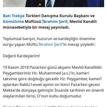
Batı Trakya
Türkleri Danışma Kurulu Başkanı ve
Gümülcine
Müftüsü
İbrahim Şerif
, Mevlid Kandili
münasebetiyle bir mesaj yayınladı.
Toplumsal barışın, huzurun ve kardeşliğin önemine
vurgu yapan Müftü
İbrahim Şerif
’in mesajı şöyledir:
Değerli Kardeşlerim!
19 Kasım 2018 Pazartesi günü akşamı Mevlid Kandilidir.
Peygamberimiz Hz. Muhammed (a.s.)'in, kameri
takvime göre doğduğu gecedir. Hz. Peygamber, kamerî
aylardan Rabîu'l-evvel ayının on ikinci Pazartesi gecesi
Mekke'de dünyaya gelmiştir. İnsanlık tarihinin en önemli
olaylarından birisi, O'nun kutlu doğumudur.