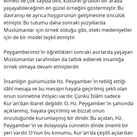
etmesi ile çok sayıda dînî, kültürel grubun bir arada
yaşayabileceğinin en güzel örneğini göstermiştir. Bu
davranışı ile ayrıca hoşgörünün gelişmesine öncülük
etmiştir. Bu tutumu daha sonraki yüzyıllarda
Müslümanlar için örnek olduğu gibi, öteki medeniyetler
için de bir model teşkil etmiştir.
Peygamberimiz'in öğrettikleri sonraki asırlarda yaşayan
Müslümanlar tarafından da tatbik edilerek insanlığa
örnek olmaya devam etmişlerdir.
İnsanlığın günümüzde Hz. Peygamber'in tebliğ ettiği
ilâhî mesaja ve bu mesajın hayata geçirilmiş şekli olan
onun sünnetine ihtiyacı vardır. Çünkü İslâm sadece
Kur'an'dan ibaret değildir. O, Hz. Peygamber'in şahsında
açıklanmış, hayata geçirilmiş ve bizzat onun
öncülüğünde kurumlaşmış bir dindir. Bu açıdan, Hz.
Peygamber'in ve dolayısıyla sünnetin dinde önemli bir
yeri vardır. O'nun bu konumu, Kur'an'da çeşitli açılardan