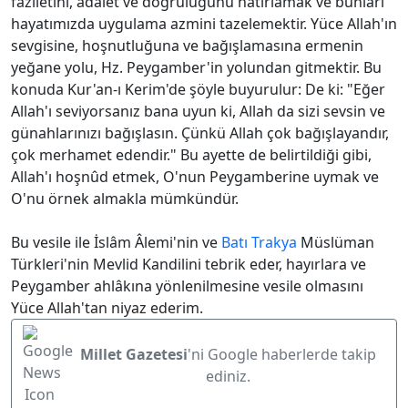
fazîletini, adalet ve doğruluğunu hatırlamak ve bunları
hayatımızda uygulama azmini tazelemektir. Yüce Allah'ın
sevgisine, hoşnutluğuna ve bağışlamasına ermenin
yeğane yolu, Hz. Peygamber'in yolundan gitmektir. Bu
konuda Kur'an-ı Kerim'de şöyle buyurulur: De ki: "Eğer
Allah'ı seviyorsanız bana uyun ki, Allah da sizi sevsin ve
günahlarınızı bağışlasın. Çünkü Allah çok bağışlayandır,
çok merhamet edendir." Bu ayette de belirtildiği gibi,
Allah'ı hoşnûd etmek, O'nun Peygamberine uymak ve
O'nu örnek almakla mümkündür.
Bu vesile ile İslâm Âlemi'nin ve
Batı Trakya
Müslüman
Türkleri'nin Mevlid Kandilini tebrik eder, hayırlara ve
Peygamber ahlâkına yönlenilmesine vesile olmasını
Yüce Allah'tan niyaz ederim.
Millet Gazetesi
'ni Google haberlerde takip
ediniz.