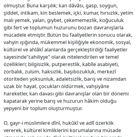
olmuştur. Buna karşılık; kan dâvâsı, gasp, soygun,
şiddet, intikam, kin beslemek, içki, kumar, hırsızlık, yetim
malı yemek, yalan, gıybet, çekememezlik, koğuculuk
gibi fert ve toplumun huzurunu bozan davranışlarla
mücadele etmiştir. Bütün bu faaliyetlerin sonucu olarak,
vahyin ışığında, mükemmel kişiliğiyle ekonomik, sosyal,
kültürel ve ahlâkî alanlarda gerçekleştirdiği faaliyetler
sayesinde"cahiliyye" olarak nitelendirilen ve temel
özellikleri; bilgisizlik, putperestlik, kabîle asabiyeti,
zorbalık, zulüm, haksızlık, başıbozukluk, merkezî
otoriteden yoksunluk, adaletsizlik, barış ve nizamdan
uzak bir hayat, çocukları öldürmek, vahşiyâne
hareketler, kan davası gibi davranışlar olan bir dönemi
kapatarak yerine barış ve huzurun hâkim olduğu
yepyeni bir toplum oluşturmuştur.
O, gayr-i müslimlere dînî, hukûkî ve adlî özerklik
vererek, kültürel kimliklerini korumalarına müsade