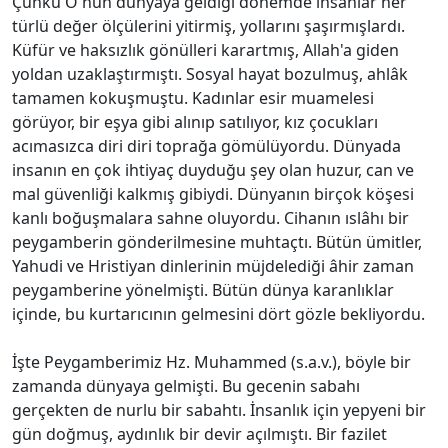
Çünkü O'nun dünyaya geldiği dönemde insanlar her
türlü değer ölçülerini yitirmiş, yollarını şaşırmışlardı.
Küfür ve haksızlık gönülleri karartmış, Allah'a giden
yoldan uzaklaştırmıştı. Sosyal hayat bozulmuş, ahlâk
tamamen kokuşmuştu. Kadınlar esir muamelesi
görüyor, bir eşya gibi alınıp satılıyor, kız çocukları
acımasızca diri diri toprağa gömülüyordu. Dünyada
insanın en çok ihtiyaç duyduğu şey olan huzur, can ve
mal güvenliği kalkmış gibiydi. Dünyanın birçok köşesi
kanlı boğuşmalara sahne oluyordu. Cihanın ıslâhı bir
peygamberin gönderilmesine muhtaçtı. Bütün ümitler,
Yahudi ve Hristiyan dinlerinin müjdelediği âhir zaman
peygamberine yönelmişti. Bütün dünya karanlıklar
içinde, bu kurtarıcının gelmesini dört gözle bekliyordu.
İşte Peygamberimiz Hz. Muhammed (s.a.v.), böyle bir
zamanda dünyaya gelmişti. Bu gecenin sabahı
gerçekten de nurlu bir sabahtı. İnsanlık için yepyeni bir
gün doğmuş, aydınlık bir devir açılmıştı. Bir fazilet