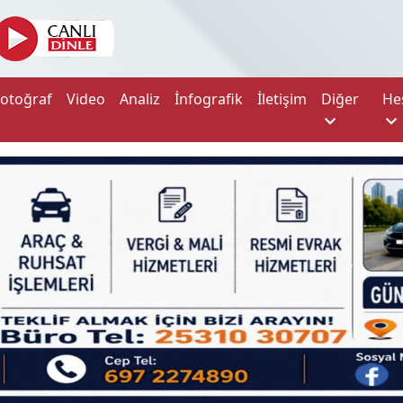
Fotoğraf
Video
Analiz
İnfografik
İletişim
Diğer
He