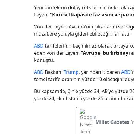
Yeni tarifelerin dolaylı etkilerinin neler ola
Leyen,
"Küresel kapasite fazlasını ve paz
Von der Leyen, Avrupa'nın çıkarlarını ve değe
müzakere yoluyla giderilebileceğini anlattı.
ABD
tarifelerinin kaçınılmaz olarak ortaya koy
eden von der Leyen,
"Avrupa, bu fırtınayı 
konuştu.
ABD
Başkanı
Trump
, yarından itibaren
ABD
'
temel tarife oranının yüzde 10 olacağını du
Bu kapsamda, Çin'e yüzde 34, AB’ye yüzde 20
yüzde 24, Hindistan'a yüzde 26 oranında karş
Millet Gazetesi
'