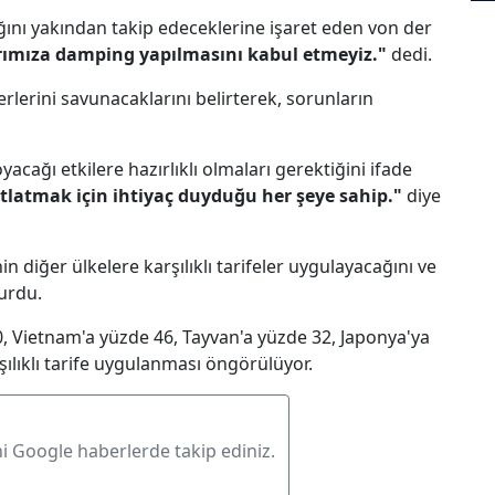
cağını yakından takip edeceklerine işaret eden von der
arımıza damping yapılmasını kabul etmeyiz."
dedi.
rlerini savunacaklarını belirterek, sorunların
acağı etkilere hazırlıklı olmaları gerektiğini ifade
atlatmak için ihtiyaç duyduğu her şeye sahip."
diye
nin diğer ülkelere karşılıklı tarifeler uygulayacağını ve
yurdu.
, Vietnam'a yüzde 46, Tayvan'a yüzde 32, Japonya'ya
ılıklı tarife uygulanması öngörülüyor.
ni Google haberlerde takip ediniz.