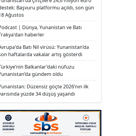
Yunanistan'da çiftçilere 24,6 milyon euro
destek: Başvuru platformu açıldı, son gün
18 Ağustos
Podcast | Dünya, Yunanistan ve Batı
Trakya'dan haberler
Avrupa'da Batı Nil virüsü: Yunanistan’da
son haftalarda vakalar artış gösterdi
Türkiye’nin Balkanlar’daki nüfuzu
Yunanistan’da gündem oldu
Yunanistan: Düzensiz göçte 2026’nın ilk
yarısında yüzde 34 düşüş yaşandı