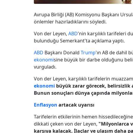
Avrupa Birliği (AB) Komisyonu Başkanı Ursu
önlemler hazırladıklarını söyledi.
Von der Leyen,
ABD
'nin karşılıklı tarifeleri
bulunduğu Semerkant'ta açıklama yaptı.
ABD
Başkanı Donald
Trump
'ın AB de dahil 
ekonomi
sine büyük bir darbe olduğunu bel
vurguladı.
Von der Leyen, karşılıklı tarifelerin muazz
ekonomi
büyük zarar görecek, belirsizlik
Bunun sonuçları dünya çapında milyonlar
Enflasyon
artacak uyarısı
Tarifelerin etkilerinin hemen hissedileceğin
dikkati çeken von der Leyen,
"Milyonlarca 
karşıya kalacak. İlaçlar ve ulaşım daha p