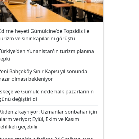
Edirne heyeti Gümülcine’de Topsidis ile
turizm ve sınır kapılarını görüştü
Türkiye'den Yunanistan'ın turizm planına
tepki
Yeni Bahçeköy Sınır Kapısı yıl sonunda
hazır olması bekleniyor
İskeçe ve Gümülcine’de halk pazarlarının
günü değiştirildi
Akdeniz kaynıyor: Uzmanlar sonbahar için
alarm veriyor; Eylül, Ekim ve Kasım
tehlikeli geçebilir