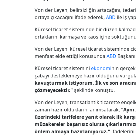
Von der Leyen, belirsizliğin artacağını, tedar
ortaya çıkacağını ifade ederek,
ABD
ile iş ya
Küresel ticaret sisteminde bir düzen kalmad
ortaklarını karmaşa ve kaos içine soktuğunu 
Von der Leyen, küresel ticaret sisteminde ci
menfaat elde ettiği konusunda
ABD
Başkan
Küresel ticaret sistemini
ekonomi
nin gerçek
çabayı desteklemeye hazır olduğunu vurgul
kavuşturmak istiyorum. İlk ve son aracın
çözmeyecektir."
şeklinde konuştu.
Von der Leyen, transatlantik ticarette engell
zaman hazır olduklarını anımsatarak,
"Aynı 
üzerindeki tarifelere yanıt olarak ilk ka
müzakereler başarısız olursa çıkarlarımız
önlem almaya hazırlanıyoruz."
ifadelerini 