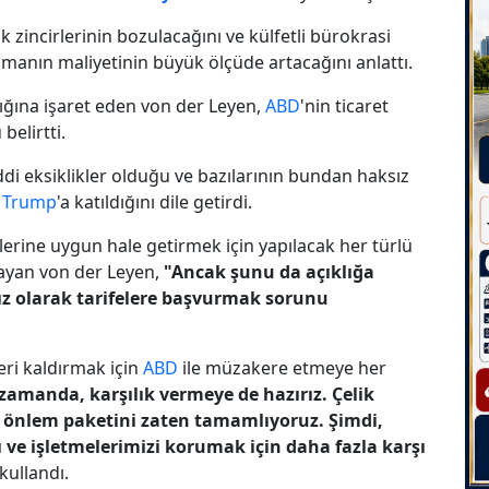
ik zincirlerinin bozulacağını ve külfetli bürokrasi
pmanın maliyetinin büyük ölçüde artacağını anlattı.
ığına işaret eden von der Leyen,
ABD
'nin ticaret
belirtti.
ddi eksiklikler olduğu ve bazılarının bundan haksız
ı
Trump
'a katıldığını dile getirdi.
lerine uygun hale getirmek için yapılacak her türlü
ayan von der Leyen,
"Ancak şunu da açıklığa
ız olarak tarifelere başvurmak sorunu
eri kaldırmak için
ABD
ile müzakere etmeye her
zamanda, karşılık vermeye de hazırız. Çelik
rşı önlem paketini zaten tamamlıyoruz. Şimdi,
ı ve işletmelerimizi korumak için daha fazla karşı
kullandı.