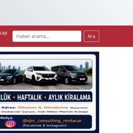
sap
Ara