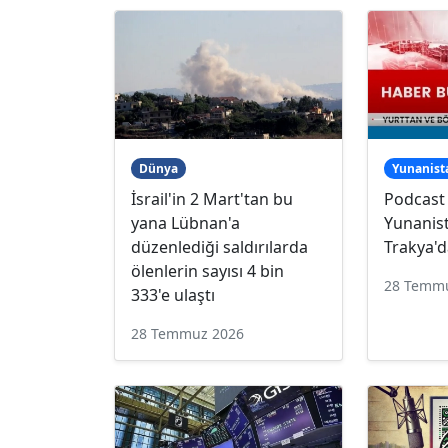
Dünya
Yunanist
İsrail'in 2 Mart'tan bu
Podcast
yana Lübnan'a
Yunanist
düzenlediği saldırılarda
Trakya'd
ölenlerin sayısı 4 bin
28 Temm
333'e ulaştı
28 Temmuz 2026