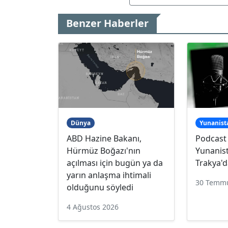
Benzer Haberler
Dünya
Yunanist
ABD Hazine Bakanı,
Podcast
Hürmüz Boğazı'nın
Yunanist
açılması için bugün ya da
Trakya'd
yarın anlaşma ihtimali
30 Temm
olduğunu söyledi
4 Ağustos 2026