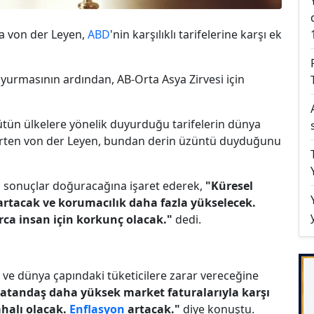
la von der Leyen,
ABD
'nin karşılıklı tarifelerine karşı ek
 duyurmasının ardından, AB-Orta Asya Zirvesi için
bütün ülkelere yönelik duyurduğu tarifelerin dünya
irten von der Leyen, bundan derin üzüntü duyduğunu
am sonuçlar doğuracağına işaret ederek,
"Küresel
 artacak ve korumacılık daha fazla yükselecek.
ca insan için korkunç olacak."
dedi.
e ve dünya çapındaki tüketicilere zarar vereceğine
vatandaş daha yüksek market faturalarıyla karşı
ahalı olacak.
Enflasyon
artacak."
diye konuştu.