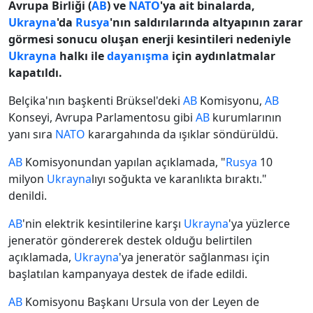
Avrupa Birliği (
AB
) ve
NATO
'ya ait binalarda,
Ukrayna
'da
Rusya
'nın saldırılarında altyapının zarar
görmesi sonucu oluşan enerji kesintileri nedeniyle
Ukrayna
halkı ile
dayanışma
için aydınlatmalar
kapatıldı.
Belçika'nın başkenti Brüksel'deki
AB
Komisyonu,
AB
Konseyi, Avrupa Parlamentosu gibi
AB
kurumlarının
yanı sıra
NATO
karargahında da ışıklar söndürüldü.
AB
Komisyonundan yapılan açıklamada, "
Rusya
10
milyon
Ukrayna
lıyı soğukta ve karanlıkta bıraktı."
denildi.
AB
'nin elektrik kesintilerine karşı
Ukrayna
'ya yüzlerce
jeneratör göndererek destek olduğu belirtilen
açıklamada,
Ukrayna
'ya jeneratör sağlanması için
başlatılan kampanyaya destek de ifade edildi.
AB
Komisyonu Başkanı Ursula von der Leyen de