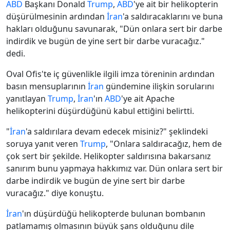
ABD
Başkanı Donald
Trump
,
ABD
'ye ait bir helikopterin
düşürülmesinin ardından
İran
'a saldıracaklarını ve buna
hakları olduğunu savunarak, "Dün onlara sert bir darbe
indirdik ve bugün de yine sert bir darbe vuracağız."
dedi.
Oval Ofis'te iç güvenlikle ilgili imza töreninin ardından
basın mensuplarının
İran
gündemine ilişkin sorularını
yanıtlayan
Trump
,
İran
'ın
ABD
'ye ait Apache
helikopterini düşürdüğünü kabul ettiğini belirtti.
"
İran
'a saldırılara devam edecek misiniz?" şeklindeki
soruya yanıt veren
Trump
, "Onlara saldıracağız, hem de
çok sert bir şekilde. Helikopter saldırısına bakarsanız
sanırım bunu yapmaya hakkımız var. Dün onlara sert bir
darbe indirdik ve bugün de yine sert bir darbe
vuracağız." diye konuştu.
İran
'ın düşürdüğü helikopterde bulunan bombanın
patlamamış olmasının büyük şans olduğunu dile