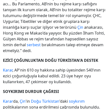
acı… Bu Parlamento, AB’nin bu rejime karşı saflığını
tanıyan ilk kurum olarak, AB’nin bu totaliter rejime karşı
tutumunu değiştirmede temel bir rol oynamıştır. ÇHC,
Uygurlar, Tibetliler ve diğer etnik gruplara karşı
insanlığa karşı suçlar işliyor ve terörünü
Çin
anakarası,
Hong Kong ve Makao’da yayıyor. Bu yüzden İlham Tohti,
Gülşen Abbas ve rejim tarafından hapsedilen sayısız
ismin derhal
serbest
bırakılmasını talep etmeye devam
etmeliyiz.” dedi.
EZİCİ ÇOĞUNLUKTAN DOĞU TÜRKİSTAN'A DESTEK
Karar
, AP'nin 610 oy hakkına sahip üyesinden 540’ının
ezici çoğunluğuyla kabul edildi. 23 üye hayır oyu
kullanırken, 47 çekimser oy kullanıldı.
SOYKIRIMI DURDUR ÇAĞRISI
Karar
da,
Çin
'in
Doğu
Türkistan
'daki
soykırım
politikalarının sona erdirilmesi çağrısında bulunuldu.