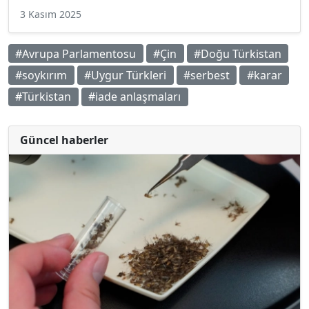
3 Kasım 2025
#Avrupa Parlamentosu
#Çin
#Doğu Türkistan
#soykırım
#Uygur Türkleri
#serbest
#karar
#Türkistan
#iade anlaşmaları
Güncel haberler