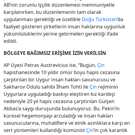
AB’nin zorunlu işçilik düzenlemesi memnuniyetle
karşılanırken, bu düzenlemenin tam olarak
uygulanması gerektiği ve özellikle
Doğu
Türkistan
’da
faaliyet gösteren şirketlerin insan haklarına uygunluk
yükümlülüklerini yerine getirmeleri gerektiği ifade
edildi.
BÖLGEYE BAĞIMSIZ ERİŞİME İZİN VERİLSİN
AP Üyesi Petras Austrevicius ise, “Bugün,
Çin
hapishanesinde 10 yıldır ömür boyu hapis cezasına
çarptırılan bir Uygur insan hakları savunucusu ve
Sakharov Ödülü sahibi İlham Tohti ile
Çin
rejiminin
Uygurlara uyguladığı baskıyı eleştiren kız kardeşi
nedeniyle 20 yıl hapis cezasına çarptırılan Gülşen
Abbas’a saygı duruşunda bulunuyoruz. Bu, Pekin’in
küresel hegemonyayı arzuladığı ve insan hakları
savunucularına, muhaliflere ve etnik azınlıklara karşı en
sert yöntemleri kullandığı komünist
Çin
’in çok karanlık