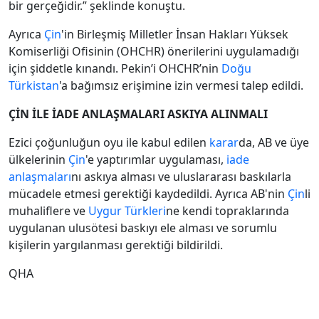
bir gerçeğidir.” şeklinde konuştu.
Ayrıca
Çin
'in Birleşmiş Milletler İnsan Hakları Yüksek
Komiserliği Ofisinin (OHCHR) önerilerini uygulamadığı
için şiddetle kınandı. Pekin’i OHCHR’nin
Doğu
Türkistan
'a bağımsız erişimine izin vermesi talep edildi.
ÇİN İLE İADE ANLAŞMALARI ASKIYA ALINMALI
Ezici çoğunluğun oyu ile kabul edilen
karar
da, AB ve üye
ülkelerinin
Çin
'e yaptırımlar uygulaması,
iade
anlaşmaları
nı askıya alması ve uluslararası baskılarla
mücadele etmesi gerektiği kaydedildi. Ayrıca AB'nin
Çin
li
muhaliflere ve
Uygur Türkleri
ne kendi topraklarında
uygulanan ulusötesi baskıyı ele alması ve sorumlu
kişilerin yargılanması gerektiği bildirildi.
QHA