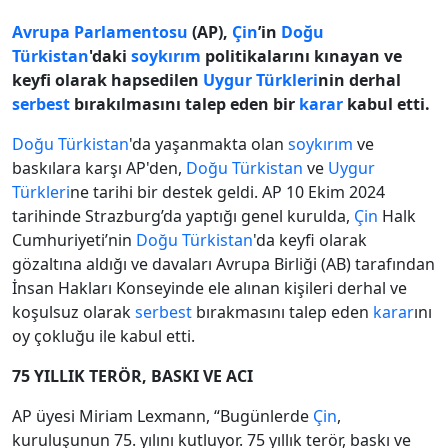
Avrupa Parlamentosu
(AP),
Çin
’in
Doğu
Türkistan
'daki
soykırım
politikalarını kınayan ve
keyfi olarak hapsedilen
Uygur Türkleri
nin derhal
serbest
bırakılmasını talep eden bir
karar
kabul etti.
Doğu
Türkistan
'da yaşanmakta olan
soykırım
ve
baskılara karşı AP'den,
Doğu
Türkistan
ve
Uygur
Türkleri
ne tarihi bir destek geldi. AP 10 Ekim 2024
tarihinde Strazburg’da yaptığı genel kurulda,
Çin
Halk
Cumhuriyeti’nin
Doğu
Türkistan
'da keyfi olarak
gözaltına aldığı ve davaları Avrupa Birliği (AB) tarafından
İnsan Hakları Konseyinde ele alınan kişileri derhal ve
koşulsuz olarak
serbest
bırakmasını talep eden
karar
ını
oy çokluğu ile kabul etti.
75 YILLIK TERÖR, BASKI VE ACI
AP üyesi Miriam Lexmann, “Bugünlerde
Çin
,
kuruluşunun 75. yılını kutluyor. 75 yıllık terör, baskı ve