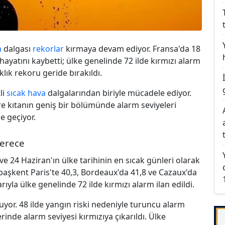
a
dalgası
rekorlar
kırmaya devam ediyor. Fransa'da 18
ayatını kaybetti; ülke genelinde 72 ilde kırmızı alarm
aklık rekoru geride bırakıldı.
li
sıcak hava
dalgalarından biriyle mücadele ediyor.
re kıtanın geniş bir bölümünde alarm seviyeleri
he geçiyor.
derece
e 24 Haziran'ın ülke tarihinin en sıcak günleri olarak
başkent Paris'te 40,3, Bordeaux'da 41,8 ve Cazaux'da
ıyla ülke genelinde 72 ilde kırmızı alarm ilan edildi.
or. 48 ilde yangın riski nedeniyle turuncu alarm
inde alarm seviyesi kırmızıya çıkarıldı. Ülke