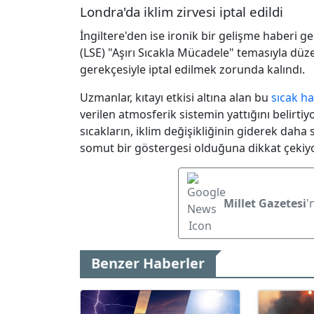
Londra'da iklim zirvesi iptal edildi
İngiltere'den ise ironik bir gelişme haberi g
(LSE) "Aşırı Sıcakla Mücadele" temasıyla düze
gerekçesiyle iptal edilmek zorunda kalındı.
Uzmanlar, kıtayı etkisi altına alan bu
sıcak h
verilen atmosferik sistemin yattığını belirtiy
sıcakların, iklim değişikliğinin giderek dah
somut bir göstergesi olduğuna dikkat çekiyo
Millet Gazetesi
'
Benzer Haberler