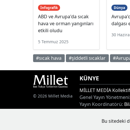
İnfografik
Dünya
ABD ve Avrupa'da sıcak
Avrupa'd
hava ve orman yangınları
dalgası e
etkili oludu
30 Hazir
5 Temmuz 2025
#sıcak hava
#şiddetli sıcaklar
#Avrup
KÜNYE
MİLLET MEDİA Kollektif
© 2026 Millet Media
Genel Yayın Yönetmeni
Yayın Koordinatörü:
Bi
Adres:
Miaouli 7-9, Xan
Tel:
+30 25410 77968
Bu sitedeki d
E-posta:
info@milletgaz