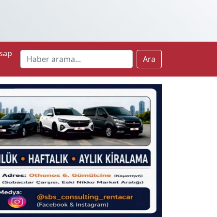
sap
Ara