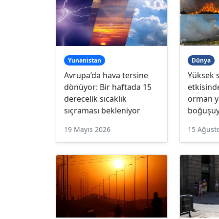
Yunanistan
Dünya
Avrupa’da hava tersine
Yüksek s
dönüyor: Bir haftada 15
etkisind
derecelik sıcaklık
orman ya
sıçraması bekleniyor
boğuşu
19 Mayıs 2026
15 Ağust