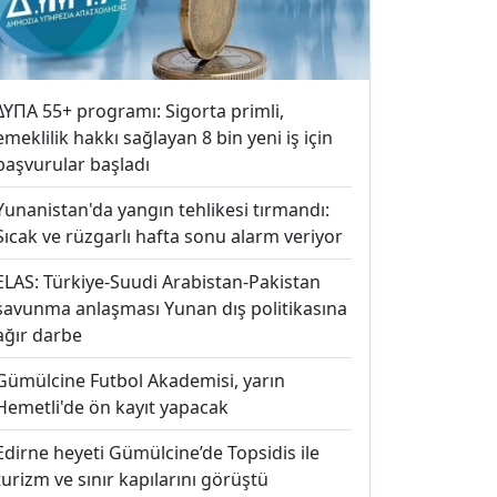
ΔΥΠΑ 55+ programı: Sigorta primli,
emeklilik hakkı sağlayan 8 bin yeni iş için
başvurular başladı
Yunanistan'da yangın tehlikesi tırmandı:
Sıcak ve rüzgarlı hafta sonu alarm veriyor
ELAS: Türkiye-Suudi Arabistan-Pakistan
savunma anlaşması Yunan dış politikasına
ağır darbe
Gümülcine Futbol Akademisi, yarın
Hemetli'de ön kayıt yapacak
Edirne heyeti Gümülcine’de Topsidis ile
turizm ve sınır kapılarını görüştü