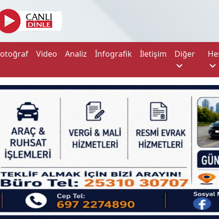
Fotoğraf
Video
Analiz
İnfografik
İletişim
Diğer
He