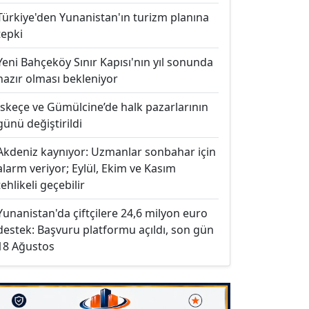
Türkiye'den Yunanistan'ın turizm planına
tepki
Yeni Bahçeköy Sınır Kapısı'nın yıl sonunda
hazır olması bekleniyor
İskeçe ve Gümülcine’de halk pazarlarının
günü değiştirildi
Akdeniz kaynıyor: Uzmanlar sonbahar için
alarm veriyor; Eylül, Ekim ve Kasım
tehlikeli geçebilir
Yunanistan'da çiftçilere 24,6 milyon euro
destek: Başvuru platformu açıldı, son gün
18 Ağustos