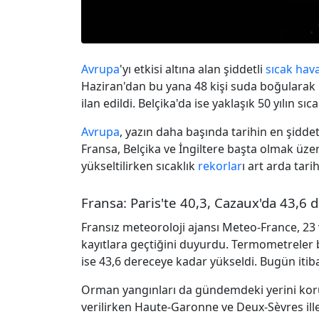
Avrupa
'yı etkisi altına alan şiddetli
sıcak hav
Haziran'dan bu yana 48 kişi suda boğularak h
ilan edildi. Belçika'da ise yaklaşık 50 yılın sıc
Avrupa
, yazın daha başında tarihin en şiddet
Fransa, Belçika ve İngiltere başta olmak üze
yükseltilirken sıcaklık
rekorlar
ı art arda tari
Fransa: Paris'te 40,3, Cazaux'da 43,6 
Fransız meteoroloji ajansı Meteo-France, 23 v
kayıtlara geçtiğini duyurdu. Termometreler 
ise 43,6 dereceye kadar yükseldi. Bugün itibar
Orman yangınları da gündemdeki yerini koruy
verilirken Haute-Garonne ve Deux-Sèvres iller