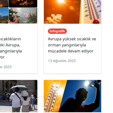
İnfografik
ıcaklıkların
Avrupa yüksek sıcaklık ve
eki Avrupa,
orman yangınlarıyla
ngınlarıyla
mücadele devam ediyor
yor
13 Ağustos 2025
os 2025