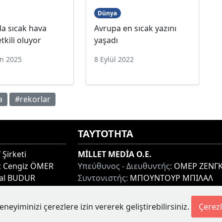
Dünya
a sıcak hava
Avrupa en sıcak yazını
tkili oluyor
yaşadı
an 2025
8 Eylül 2022
a
#rekorlar
ΤΑΥΤΟΤΗΤΑ
 Şirketi
MİLLET MEDİA O.E.
:
Cengiz ÖMER
Υπεύθυνος - Διευθυντής:
ΟΜΕΡ ΖΕΝΓΚ
lal BUDUR
Συντονιστής:
ΜΠΟΥΝΤΟΥΡ ΜΠΙΛΑΛ
thi 67100, GREECE
Διεύθυνση:
ΜΙΑΟΥΛΗ 7-9, ΞΑΝΘΗ 671
Τηλ:
+30 25410 77968
eneyiminizi çerezlere izin vererek geliştirebilirsiniz.
Çerezl
etesi.gr
Ηλ. Διεύθυνση:
info@milletgazetesi.gr