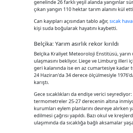
genelinde 26 farklı yeşil alanda yangınlar sü
çıkan yangın 110 hektar tarım alanını kül etti
Can kayıpları açısından tablo ağır,
sıcak hava
kişi suda boğularak hayatını kaybetti.
Belçika: Yarım asırlık rekor kırıldı
Belçika Kraliyet Meteoroloji Enstitüsü, yarı
ulaşmasını bekliyor. Liege ve Limburg illeri
geri kalanında ise en az cumartesiye kadar t
24 Haziran'da 34 derece ölçülmesiyle 1976'd
karıştı.
Gece sıcaklıkları da endişe verici seyrediyor
termometreler 25-27 derecenin altına inmiyo
kurumları eylem planlarını devreye alırken ya
edilmesi çağrısı yapıldı. Bazı okul ve kreşl
ulaşımında da sıcaklığa bağlı aksamalar yaşa