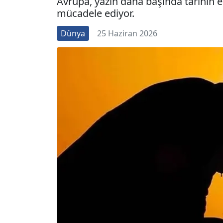
Avrupa, yazın daha başında tarihin en
mücadele ediyor.
Dünya
25 Haziran 2026