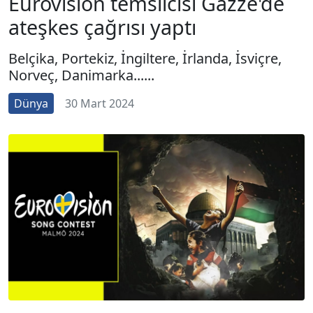
Eurovision temsilcisi Gazze'de
ateşkes çağrısı yaptı
Belçika, Portekiz, İngiltere, İrlanda, İsviçre,
Norveç, Danimarka......
Dünya
30 Mart 2024