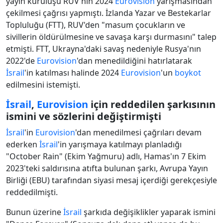
yayın kuruluşu RUV'nin 2024
Eurovision
yarışmasından
çekilmesi çağrısı yapmıştı. İzlanda Yazar ve Bestekarlar
Topluluğu (FTT), RUV'den "masum çocukların ve
sivillerin öldürülmesine ve savaşa karşı durmasını" talep
etmişti. FTT, Ukrayna'daki savaş nedeniyle Rusya'nın
2022'de
Eurovision
'dan menedildiğini hatırlatarak
İsrail
'in katılması halinde 2024
Eurovision
'un
boykot
edilmesini istemişti.
İsrail
,
Eurovision
için reddedilen şarkısının
ismini ve sözlerini değiştirmişti
İsrail
'in
Eurovision
'dan menedilmesi çağrıları devam
ederken
İsrail
'in yarışmaya katılmayı planladığı
"October Rain" (Ekim Yağmuru) adlı, Hamas'ın 7 Ekim
2023'teki saldırısına atıfta bulunan şarkı, Avrupa Yayın
Birliği (EBU) tarafından siyasi mesaj içerdiği gerekçesiyle
reddedilmişti.
Bunun üzerine
İsrail
şarkıda değişiklikler yaparak ismini