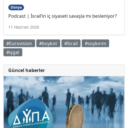
Dünya
Podcast | İsrail’in iç siyaseti savaşla mı besleniyor?
11 Haziran 2026
#Eurovision
#boykot
#İsrail
#soykırım
#işgal
Güncel haberler