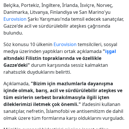
Belçika, Portekiz, İngiltere, İrlanda, İsviçre, Norveç,
Danimarka, Litvanya, Finlandiya ve San Marino'yu
Eurovision
Şarkı Yarışması'nda temsil edecek sanatçılar,
Gazze'de acil ve sürdürülebilir ateşkes çağrısında
bulundu.
Söz konusu 10 ülkenin
Eurovision
temsilcileri, sosyal
medya üzerinden yaptıkları ortak açıklamada
"
işgal
altındaki Filistin topraklarında ve özellikle
Gazze'deki"
durum karşısında sessiz kalmaktan
rahatsızlık duyduklarını belirtti.
Açıklamada,
"Bizim için mazlumlarla dayanışma
içinde olmak, barış, acil ve sürdürülebilir ateşkes ve
tüm esirlerin serbest bırakılmasıyla ilgili içten
dileklerimizi iletmek çok önemli."
ifadesini kullanan
sanatçılar, nefretin, İslamofobi ve antisemitizm de dahil
olmak üzere tüm formlarına karşı olduklarını vurguladı.