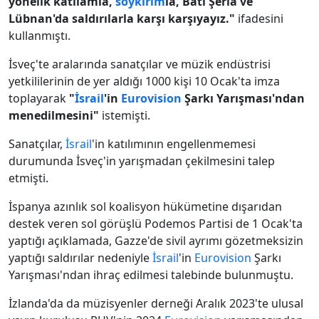
yönelik katliamla,
soykırım
la, Batı Şeria ve
Lübnan'da saldırılarla karşı karşıyayız."
ifadesini
kullanmıştı.
İsveç'te aralarında sanatçılar ve müzik endüstrisi
yetkililerinin de yer aldığı 1000 kişi 10 Ocak'ta imza
toplayarak
"
İsrail
'in
Eurovision
Şarkı Yarışması'ndan
menedilmesini"
istemişti.
Sanatçılar,
İsrail
'in katılımının engellenmemesi
durumunda İsveç'in yarışmadan çekilmesini talep
etmişti.
İspanya azınlık sol koalisyon hükümetine dışarıdan
destek veren sol görüşlü Podemos Partisi de 1 Ocak'ta
yaptığı açıklamada, Gazze'de sivil ayrımı gözetmeksizin
yaptığı saldırılar nedeniyle
İsrail
'in
Eurovision
Şarkı
Yarışması'ndan ihraç edilmesi talebinde bulunmuştu.
İzlanda'da da müzisyenler derneği Aralık 2023'te ulusal