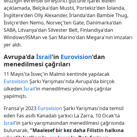
Müziğin evrensel birleştirici gücüne işaret edilen
açıklamada, Belçika'dan Mustii, Portekiz'den İolanda,
İngiltere'den Olly Alexander, İrlanda'dan Bambie Thug,
İsviçre'den Nemo, Norveç'ten Gate, Danimarka'dan
SABA, Litvanya'dan Silvester Belt, Finlandiya'dan
Windows95Man ve San Marino'dan Megara'nın imzaları
yer aldı.
Avrupa'da
İsrail
'in
Eurovision
'dan
menedilmesi çağrıları
11 Mayıs'ta İsveç'in Malmö kentinde yapılacak
Eurovision
Şarkı Yarışması'nda Avrupa'da birçok
ülkeden
İsrail
'in menedilmesi yönünde çağrılar
yapılmıştı.
Fransa'yı 2023
Eurovision
Şarkı Yarışması'nda temsil
eden Fas asıllı Kanadalı şarkıcı La Zarra, 10 Ocak'ta
İsrail
'in şarkı yarışmasından menedilmesi çağrısında
bulunarak,
"Maalesef bir kez daha Filistin halkına