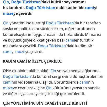
Çin
,
Doğu Türkistan
'daki kültür soykırımını
hızlandırdı.
Doğu Türkistan
'daki kadim bir
cami
yi
müze
ye çevirdi.
Çin
yönetimi işgal ettiği
Doğu Türkistan
'da bir taraftan
soykırım politikasını sürdürürken, diğer taraftanda
kültürelsoykırım uygulamasını da hızlandırdı. Mimarisi
ve büyüklüğüyle dikkat çeken bazı
cami
ler turistlik
mekanlara çevrildi.
Doğu Türkistan
'daki kadim bir
cami
yi
müze
ye çevirdi.
KADİM CAMİ MÜZEYE ÇEVRİLDİ
QHA ekibinin takibe aldığı
Çin
sosyal medya ağlarında,
Doğu Türkistan
'da kültürel sergi evine dönüştürülen bir
cami
nin videolarına ulaşıldı. Görüntülerde
cami
nin
müze
ye çevrilerek içine
Çin
kültürünü yansıtan sandık
ve diğer eşyaların yerleştirildiği görüntülendi.
ÇİN YÖNETİMİ 16 BİN CAMİYİ YERLE BİR ETTİ