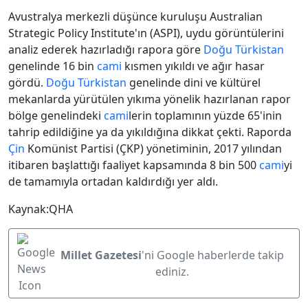
Avustralya merkezli düşünce kuruluşu Australian
Strategic Policy Institute'ın (ASPI), uydu görüntülerini
analiz ederek hazırladığı rapora göre
Doğu Türkistan
genelinde 16 bin
cami
kısmen yıkıldı ve ağır hasar
gördü.
Doğu Türkistan
genelinde dini ve kültürel
mekanlarda yürütülen yıkıma yönelik hazırlanan rapor
bölge genelindeki
cami
lerin toplamının yüzde 65'inin
tahrip edildiğine ya da yıkıldığına dikkat çekti. Raporda
Çin
Komünist Partisi (ÇKP) yönetiminin, 2017 yılından
itibaren başlattığı faaliyet kapsamında 8 bin 500
cami
yi
de tamamıyla ortadan kaldırdığı yer aldı.
Kaynak:QHA
Millet Gazetesi
'ni Google haberlerde takip
ediniz.