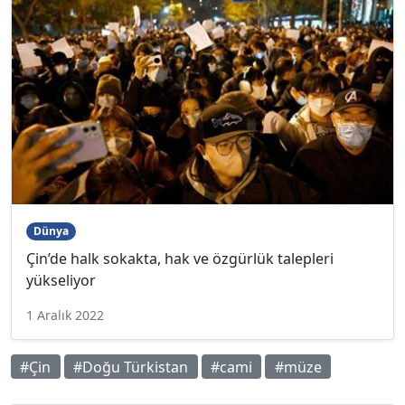
Dünya
Çin’de halk sokakta, hak ve özgürlük talepleri
yükseliyor
1 Aralık 2022
#Çin
#Doğu Türkistan
#cami
#müze