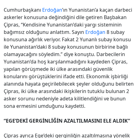
Cumhurbaşkanı
Erdoğan
’ın Yunanistan’a kaçan darbeci
askerler konusuna değindiğini dile getiren Başbakan
Çipras, “Kendisine Yunanistan’daki yargı sisteminin
bağımsız olduğunu anlattım. Sayın
Erdoğan
8 subay
konusuna ağırlık veriyor. Fakat 2 Yunanlı subay konusu
ile Yunanistan’daki 8 subay konusunun birbirine bağlı
olamayacağını söyledim.” diye konuştu. Darbecilerin
Yunanistan’da hoş karşılanmadığını kaydeden Çipras,
yapılan görüşmede iki ülke arasındaki güvenlik
konularını görüştüklerini ifade etti. Ekonomik işbirliği
alanında hayata geçirilebilecek şeyler olduğunu belirten
Çipras, iki ülke arasındaki ikişkilerin tutuklu bulunan 2
asker sorunu nedeniyle adeta kilitlendiğini ve bunun
sona ermesini umduğunu kaydetti.
“EGE’DEKİ GERGİNLİĞİN AZALTILMASINI ELE ALDIK”
Çipras ayrıca Ege’deki gerginliğin azaltılmasına yönelik