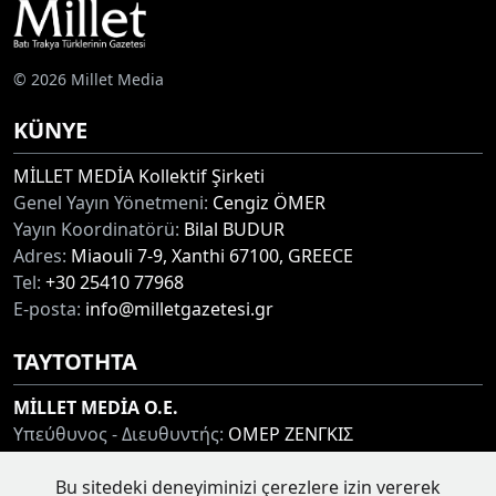
© 2026 Millet Media
KÜNYE
MİLLET MEDİA Kollektif Şirketi
Genel Yayın Yönetmeni:
Cengiz ÖMER
Yayın Koordinatörü:
Bilal BUDUR
Adres:
Miaouli 7-9, Xanthi 67100, GREECE
Tel:
+30 25410 77968
E-posta:
info@milletgazetesi.gr
ΤΑΥΤΟΤΗΤΑ
MİLLET MEDİA O.E.
Υπεύθυνος - Διευθυντής:
ΟΜΕΡ ΖΕΝΓΚΙΣ
Συντονιστής:
ΜΠΟΥΝΤΟΥΡ ΜΠΙΛΑΛ
Bu sitedeki deneyiminizi çerezlere izin vererek
Διεύθυνση:
ΜΙΑΟΥΛΗ 7-9, ΞΑΝΘΗ 67100