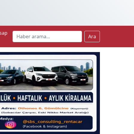
sap
Ara