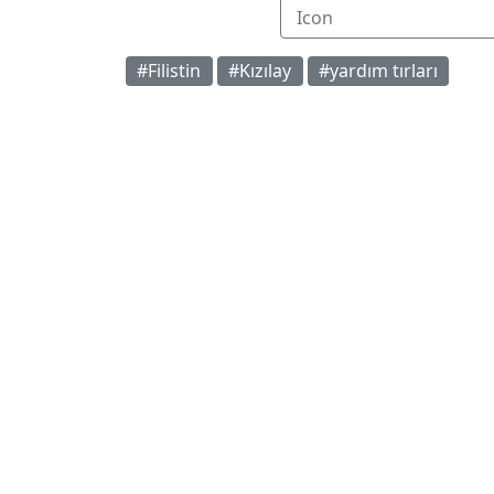
#Filistin
#Kızılay
#yardım tırları