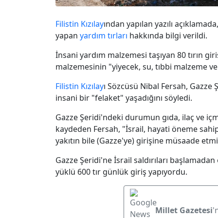
Filistin
Kızılay
ından yapılan yazılı açıklamada,
yapan
yardım tırları
hakkında bilgi verildi.
İnsani yardım malzemesi taşıyan 80 tırın giri
malzemesinin "yiyecek, su, tıbbi malzeme ve 
Filistin
Kızılay
ı Sözcüsü Nibal Fersah, Gazze 
insani bir "felaket" yaşadığını söyledi.
Gazze Şeridi'ndeki durumun gıda, ilaç ve içm
kaydeden Fersah, "İsrail, hayati öneme sahip 
yakıtın bile (Gazze'ye) girişine müsaade etmiy
Gazze Şeridi'ne İsrail saldırıları başlamada
yüklü 600 tır günlük giriş yapıyordu.
Millet Gazetesi
'