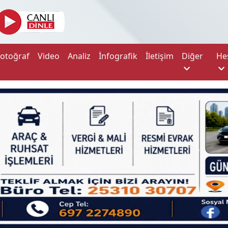
Fotoğraf
Video
Analiz
İnfografik
İletişim
Diğer
He