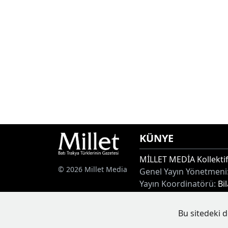
KÜNYE
MİLLET MEDİA Kollektif
© 2026 Millet Media
Genel Yayın Yönetmeni
Yayın Koordinatörü:
Bi
Adres:
Miaouli 7-9, Xan
Tel:
+30 25410 77968
Bu sitedeki d
E-posta:
info@milletgaz