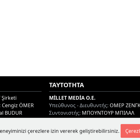
ΤΑΥΤΟΤΗΤΑ
 Şirketi
MİLLET MEDİA O.E.
:
Cengiz ÖMER
Υπεύθυνος - Διευθυντής:
ΟΜΕΡ ΖΕΝΓΚ
lal BUDUR
Συντονιστής:
ΜΠΟΥΝΤΟΥΡ ΜΠΙΛΑΛ
thi 67100, GREECE
Διεύθυνση:
ΜΙΑΟΥΛΗ 7-9, ΞΑΝΘΗ 671
Τηλ:
+30 25410 77968
eneyiminizi çerezlere izin vererek geliştirebilirsiniz.
Çerezl
etesi.gr
Ηλ. Διεύθυνση:
info@milletgazetesi.gr