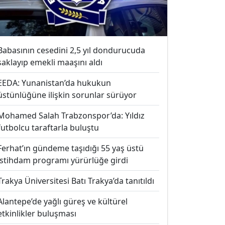
Babasının cesedini 2,5 yıl dondurucuda
saklayıp emekli maaşını aldı
EEDA: Yunanistan’da hukukun
üstünlüğüne ilişkin sorunlar sürüyor
Mohamed Salah Trabzonspor’da: Yıldız
futbolcu taraftarla buluştu
Ferhat’ın gündeme taşıdığı 55 yaş üstü
istihdam programı yürürlüğe girdi
Trakya Üniversitesi Batı Trakya’da tanıtıldı
Alantepe’de yağlı güreş ve kültürel
etkinlikler buluşması