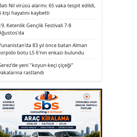
Batı Nil virüsü alarmı: 65 vaka tespit edildi,
6 kişi hayatını kaybetti
19. Ketenlik Gençlik Festivali 7-8
Ağustos'da
Yunanistan'da 83 yıl önce batan Alman
torpido botu LS 6'nın enkazı bulundu
Serez’de yeni "koyun-keçi çiçeği"
vakalarına rastlandı