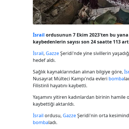
İsrail
ordusunun 7 Ekim 2023'ten bu yan
kaybedenlerin sayısı son 24 saatte 113 art
İsrail
,
Gazze
Şeridi'nde yine sivillerin yaşadı
hedef aldı.
Sağlık kaynaklarından alınan bilgiye göre,
İs
Nusayrat Mülteci Kampı'nda evleri
bomba
la
Filistinli hayatını kaybetti.
Yaşamını yitiren kadınlardan birinin hamile 
kaybettiği aktarıldı.
İsrail
ordusu,
Gazze
Şeridi'nin orta kesimind
bomba
ladı.