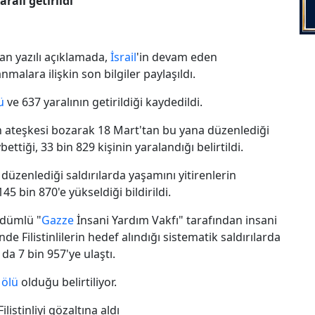
aralı getirildi
lan yazılı açıklamada,
İsrail
'in devam eden
nmalara ilişkin son bilgiler paylaşıldı.
ü
ve 637 yaralının getirildiği kaydedildi.
an ateşkesi bozarak 18 Mart'tan bu yana düzenlediği
bettiği, 33 bin 829 kişinin yaralandığı belirtildi.
düzenlediği saldırılarda yaşamını yitirenlerin
145 bin 870'e yükseldiği bildirildi.
dümlü "
Gazze
İnsani Yardım Vakfı" tarafından insani
e Filistinlilerin hedef alındığı sistematik saldırılarda
 da 7 bin 957'ye ulaştı.
e
ölü
olduğu belirtiliyor.
listinliyi gözaltına aldı