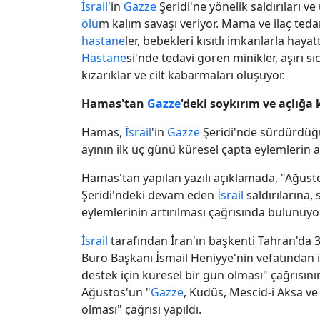
İsrail
'in
Gazze
Şeridi'ne yönelik saldırıları 
ölü
m kalım savaşı veriyor. Mama ve ilaç teda
hastane
ler, bebekleri kısıtlı imkanlarla haya
Hastane
si'nde tedavi gören minikler, aşırı
kızarıklar ve cilt kabarmaları oluşuyor.
Hamas'tan
Gazze
'deki soykırım ve açlığa 
Hamas,
İsrail
'in
Gazze
Şeridi'nde sürdürdüğü
ayının ilk üç günü küresel çapta eylemlerin 
Hamas'tan yapılan yazılı açıklamada, "Ağust
Şeridi'ndeki devam eden
İsrail
saldırılarına,
eylemlerinin artırılması çağrısında bulunuyoru
İsrail
tarafından İran'ın başkenti Tahran'da
Büro Başkanı İsmail Heniyye'nin vefatından
destek için küresel bir gün olması" çağrısın
Ağustos'un "
Gazze
, Kudüs, Mescid-i Aksa ve 
olması" çağrısı yapıldı.