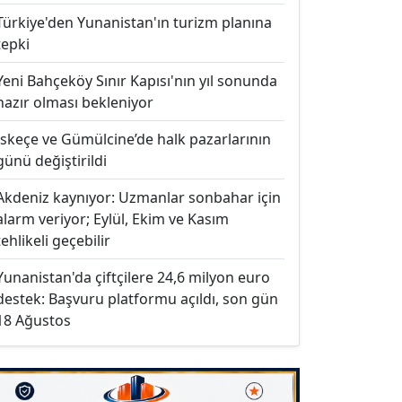
Türkiye'den Yunanistan'ın turizm planına
tepki
Yeni Bahçeköy Sınır Kapısı'nın yıl sonunda
hazır olması bekleniyor
İskeçe ve Gümülcine’de halk pazarlarının
günü değiştirildi
Akdeniz kaynıyor: Uzmanlar sonbahar için
alarm veriyor; Eylül, Ekim ve Kasım
tehlikeli geçebilir
Yunanistan'da çiftçilere 24,6 milyon euro
destek: Başvuru platformu açıldı, son gün
18 Ağustos