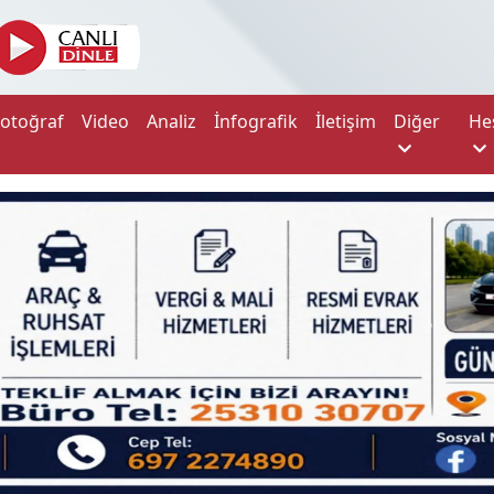
Fotoğraf
Video
Analiz
İnfografik
İletişim
Diğer
He