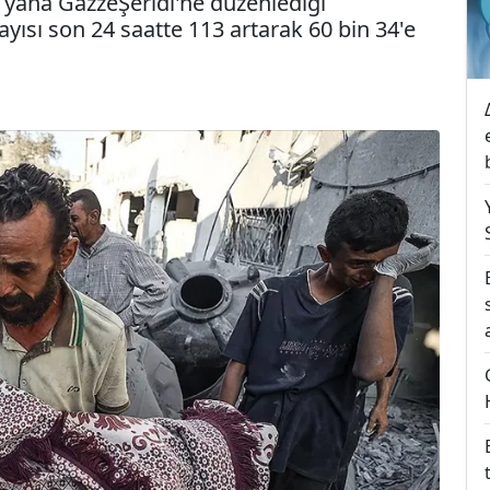
 yana GazzeŞeridi'ne düzenlediği
ayısı son 24 saatte 113 artarak 60 bin 34'e