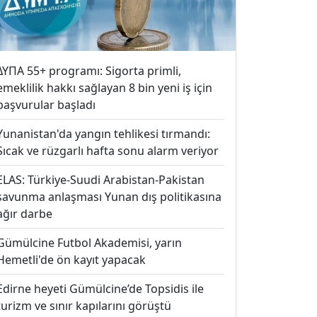
ΔΥΠΑ 55+ programı: Sigorta primli,
emeklilik hakkı sağlayan 8 bin yeni iş için
başvurular başladı
Yunanistan'da yangın tehlikesi tırmandı:
Sıcak ve rüzgarlı hafta sonu alarm veriyor
ELAS: Türkiye-Suudi Arabistan-Pakistan
savunma anlaşması Yunan dış politikasına
ağır darbe
Gümülcine Futbol Akademisi, yarın
Hemetli'de ön kayıt yapacak
Edirne heyeti Gümülcine’de Topsidis ile
turizm ve sınır kapılarını görüştü