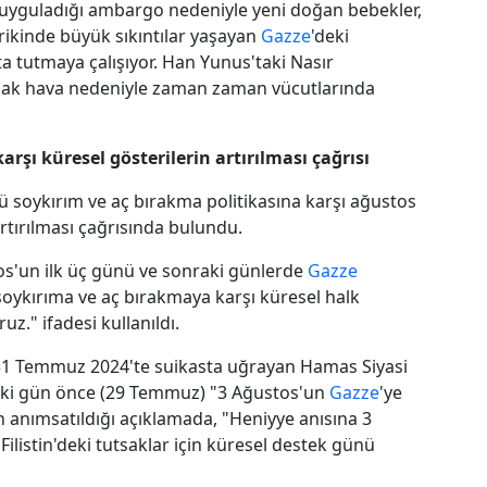
ve uyguladığı ambargo nedeniyle yeni doğan bebekler,
rikinde büyük sıkıntılar yaşayan
Gazze
'deki
tta tutmaya çalışıyor. Han Yunus'taki Nasır
 sıcak hava nedeniyle zaman zaman vücutlarında
karşı küresel gösterilerin artırılması çağrısı
 soykırım ve aç bırakma politikasına karşı ağustos
artırılması çağrısında bulundu.
os'un ilk üç günü ve sonraki günlerde
Gazze
 soykırıma ve aç bırakmaya karşı küresel halk
z." ifadesi kullanıldı.
 31 Temmuz 2024'te suikasta uğrayan Hamas Siyasi
 iki gün önce (29 Temmuz) "3 Ağustos'un
Gazze
'ye
ın anımsatıldığı açıklamada, "Heniyye anısına 3
Filistin'deki tutsaklar için küresel destek günü