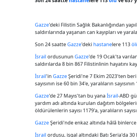
Son 24 saatte
hastane
lere 113
ölü
ve 637 y
Gazze
'deki Filistin Sağlık Bakanlığından yapı
saldırılarında yaşanan can kayıpları ve yarala
Son 24 saatte
Gazze
'deki
hastane
lere 113
öl
İsrail
ordusunun
Gazze
'de 19 Ocak'ta varıl
saldırılarda 8 bin 867 Filistinlinin hayatını kay
İsrail
'in
Gazze
Şeridi'ne 7 Ekim 2023'ten beri 
sayısının ise 60 bin 34'e, yaralıların sayısının 
Gazze
'de 27 Mayıs'tan bu yana
İsrail
-ABD gü
yardım adı altında kurulan dağıtım bölgelerind
öldürülenlerin sayısı 1179'a, yaralıların sayısı
Gazze
Şeridi'nde enkaz altında hâlâ binlerc
İsrail
ordusu, işgal altındaki Batı Şeria'da 30 Fi