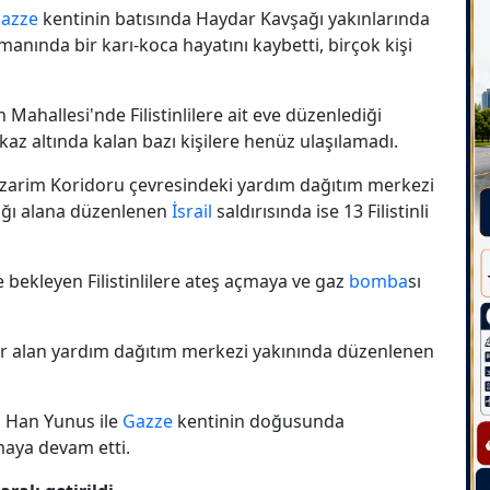
azze
kentinin batısında Haydar Kavşağı yakınlarında
manında bir karı-koca hayatını kaybetti, birçok kişi
ahallesi'nde Filistinlilere ait eve düzenlediği
enkaz altında kalan bazı kişilere henüz ulaşılamadı.
etzarim Koridoru çevresindeki yardım dağıtım merkezi
dığı alana düzenlenen
İsrail
saldırısında ise 13 Filistinli
bekleyen Filistinlilere ateş açmaya ve gaz
bomba
sı
r alan yardım dağıtım merkezi yakınında düzenlenen
 Han Yunus ile
Gazze
kentinin doğusunda
maya devam etti.