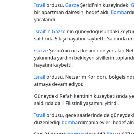
İsrail
ordusu,
Gazze
Şeridi'nin kuzeyindeki
G
bir apartman dairesini hedef aldı.
Bomba
rdı
yaralandı.
İsrail
'in
Gazze
'nin güneydoğusundaki Zeytun M
saldırıda 5 kişi hayatını kaybetti. Saldırıda 
Gazze
Şeridi’nin orta kesiminde yer alan N
yakınında yardım bekleyen sivillerin toplan
hayatını kaybetti.
İsrail
ordusu, Netzarim Koridoru bölgelsinde 
atmaya devam ediyor.
Güneydeki Refah kentinin kuzeybatısında ye
saldırıda da 1 Filistinli yaşamını yitirdi.
İsrail
ordusu, gece saatlerinde de güneydeki
düzenlediği
bomba
rdımanla evleri hedef al