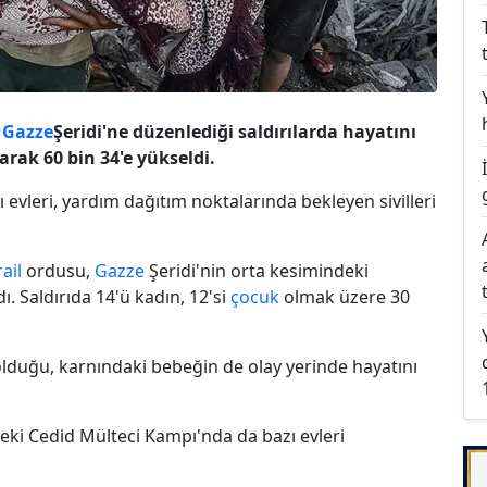
a
Gazze
Şeridi'ne düzenlediği saldırılarda hayatını
arak 60 bin 34'e yükseldi.
ğı evleri, yardım dağıtım noktalarında bekleyen sivilleri
rail
ordusu,
Gazze
Şeridi'nin orta kesimindeki
dı. Saldırıda 14'ü kadın, 12'si
çocuk
olmak üzere 30
olduğu, karnındaki bebeğin de olay yerinde hayatını
eki Cedid Mülteci Kampı'nda da bazı evleri