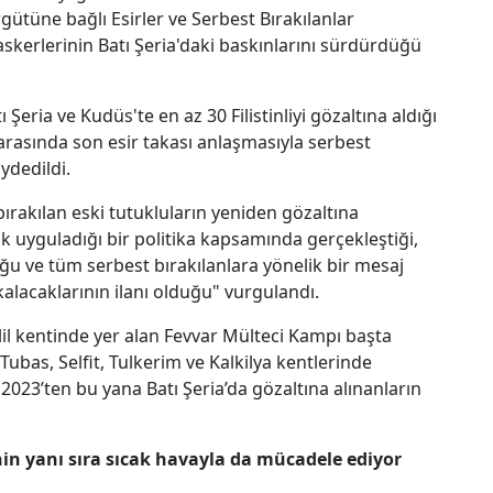
 Örgütüne bağlı Esirler ve Serbest Bırakılanlar
skerlerinin Batı Şeria'daki baskınlarını sürdürdüğü
ia ve Kudüs'te en az 30 Filistinliyi gözaltına aldığı
 arasında son esir takası anlaşmasıyla serbest
ydedildi.
bırakılan eski tutukluların yeniden gözaltına
ak uyguladığı bir politika kapsamında gerçekleştiği,
uğu ve tüm serbest bırakılanlara yönelik bir mesaj
 kalacaklarının ilanı olduğu" vurgulandı.
il kentinde yer alan Fevvar Mülteci Kampı başta
ubas, Selfit, Tulkerim ve Kalkilya kentlerinde
2023’ten bu yana Batı Şeria’da gözaltına alınanların
nin yanı sıra sıcak havayla da mücadele ediyor