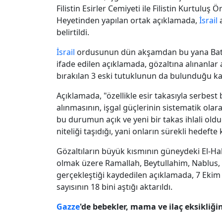
Filistin Esirler Cemiyeti ile Filistin Kurtuluş
Heyetinden yapılan ortak açıklamada,
İsrail
a
belirtildi.
İsrail
ordusunun dün akşamdan bu yana Batı Şer
ifade edilen açıklamada, gözaltına alınanlar
bırakılan 3 eski tutuklunun da bulunduğu ka
Açıklamada, "özellikle esir takasıyla serbest 
alınmasının, işgal güçlerinin sistematik olar
bu durumun açık ve yeni bir takas ihlali old
niteliği taşıdığı, yani onların sürekli hedefte
Gözaltıların büyük kısmının güneydeki El-Hal
olmak üzere Ramallah, Beytullahim, Nablus, T
gerçekleştiği kaydedilen açıklamada, 7 Ekim 
sayısının 18 bini aştığı aktarıldı.
Gazze
'de bebekler, mama ve ilaç eksikliği