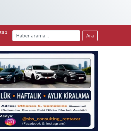
sap
Ara