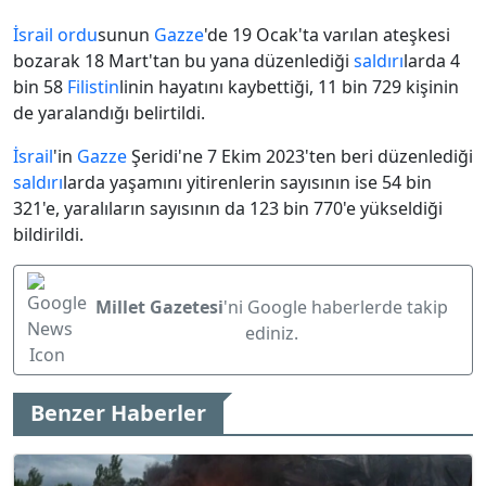
İsrail
ordu
sunun
Gazze
'de 19 Ocak'ta varılan ateşkesi
bozarak 18 Mart'tan bu yana düzenlediği
saldırı
larda 4
bin 58
Filistin
linin hayatını kaybettiği, 11 bin 729 kişinin
de yaralandığı belirtildi.
İsrail
'in
Gazze
Şeridi'ne 7 Ekim 2023'ten beri düzenlediği
saldırı
larda yaşamını yitirenlerin sayısının ise 54 bin
321'e, yaralıların sayısının da 123 bin 770'e yükseldiği
bildirildi.
Millet Gazetesi
'ni Google haberlerde takip
ediniz.
Benzer Haberler