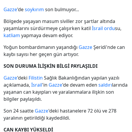
Gazze
'de
soykırım
son bulmuyor...
Bölgede yaşayan masum siviller zor şartlar altında
yaşamlarını sürdürmeye çalışırken katil
İsrail
ordu
su,
katliam
yapmaya devam ediyor.
Yoğun bombardımanın yaşandığı
Gazze
Şeridi'nde can
kaybı sayısı her geçen gün artıyor.
SON DURUMA İLİŞKİN BİLGİ PAYLAŞILDI
Gazze
'deki
Filistin
Sağlık Bakanlığından yapılan yazılı
açıklamada,
İsrail
'in
Gazze
'de devam eden
saldırı
larında
yaşanan can kayıpları ve yaralanmalara ilişkin son
bilgiler paylaşıldı.
Son 24 saatte
Gazze
'deki hastanelere 72 ölü ve 278
yaralının getirildiği kaydedildi.
CAN KAYBI YÜKSELDİ