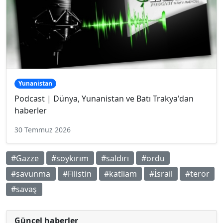
Yunanistan
Podcast | Dünya, Yunanistan ve Batı Trakya'dan
haberler
30 Temmuz 2026
#Gazze
#soykırım
#saldırı
#ordu
#savunma
#Filistin
#katliam
#İsrail
#terör
#savaş
Güncel haberler