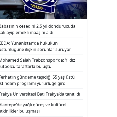
Babasının cesedini 2,5 yıl dondurucuda
saklayıp emekli maaşını aldı
EEDA: Yunanistan’da hukukun
üstünlüğüne ilişkin sorunlar sürüyor
Mohamed Salah Trabzonspor’da: Yıldız
futbolcu taraftarla buluştu
Ferhat’ın gündeme taşıdığı 55 yaş üstü
istihdam programı yürürlüğe girdi
Trakya Üniversitesi Batı Trakya’da tanıtıldı
Alantepe’de yağlı güreş ve kültürel
etkinlikler buluşması