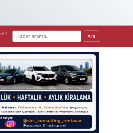
sap
Ara