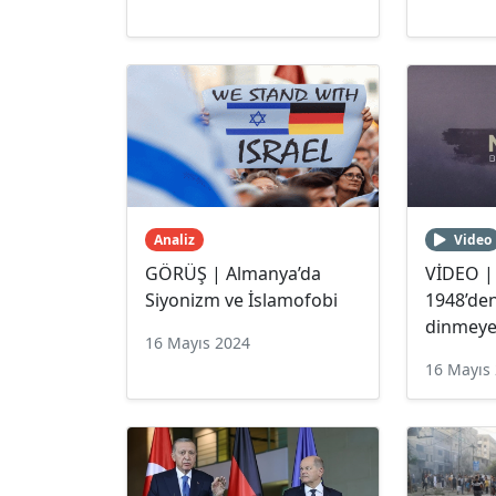
Analiz
Video
GÖRÜŞ | Almanya’da
VİDEO | F
Siyonizm ve İslamofobi
1948’de
dinmeye
16 Mayıs 2024
16 Mayıs