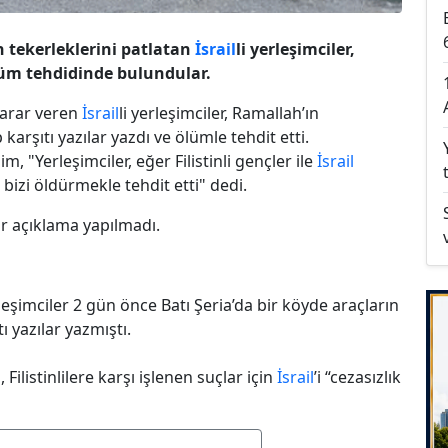
ın tekerleklerini patlatan
İsrail
li yerleşimciler,
ölüm tehdidinde bulundular.
 zarar veren
İsrail
li yerleşimciler, Ramallah’ın
arşıtı yazılar yazdı ve ölümle tehdit etti.
 "Yerleşimciler, eğer Filistinli gençler ile
İsrail
bizi öldürmekle tehdit etti" dedi.
ir açıklama yapılmadı.
leşimciler 2 gün önce Batı Şeria’da bir köyde araçların
ı yazılar yazmıştı.
, Filistinlilere karşı işlenen suçlar için
İsrail
’i “cezasızlık