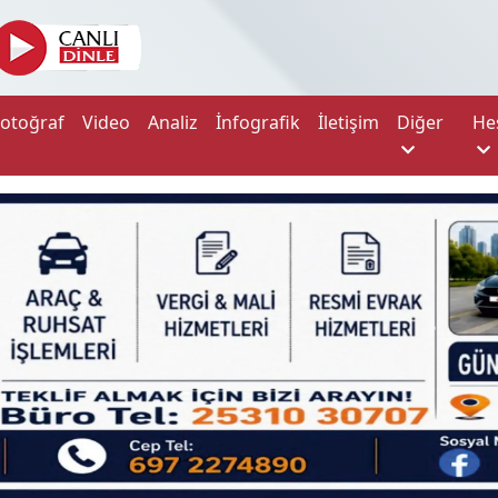
Fotoğraf
Video
Analiz
İnfografik
İletişim
Diğer
He