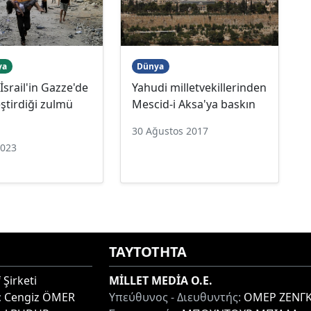
ya
Dünya
İsrail'in Gazze'de
Yahudi milletvekillerinden
ştirdiği zulmü
Mescid-i Aksa'ya baskın
30 Ağustos 2017
2023
ΤΑΥΤΟΤΗΤΑ
 Şirketi
MİLLET MEDİA O.E.
:
Cengiz ÖMER
Υπεύθυνος - Διευθυντής:
ΟΜΕΡ ΖΕΝΓΚ