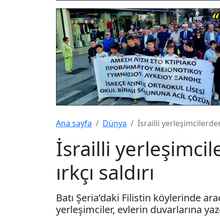
Ana sayfa
Dünya
İsrailli yerleşimcilerden
İsrailli yerleşimcil
ırkçı saldırı
Batı Şeria’daki Filistin köylerinde araç
yerleşimciler, evlerin duvarlarına ya