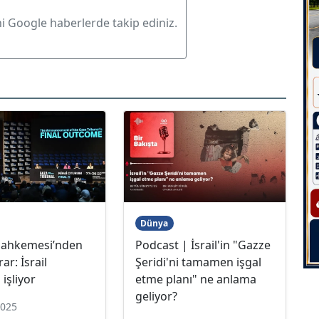
ni Google haberlerde takip ediniz.
Dünya
ahkemesi’nden
Podcast | İsrail'in "Gazze
rar: İsrail
Şeridi'ni tamamen işgal
 işliyor
etme planı" ne anlama
geliyor?
2025