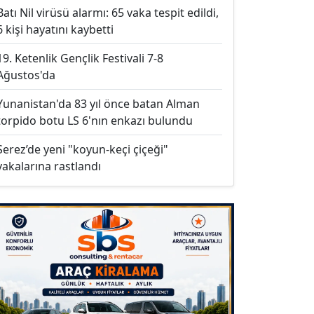
Batı Nil virüsü alarmı: 65 vaka tespit edildi,
6 kişi hayatını kaybetti
19. Ketenlik Gençlik Festivali 7-8
Ağustos'da
Yunanistan'da 83 yıl önce batan Alman
torpido botu LS 6'nın enkazı bulundu
Serez’de yeni "koyun-keçi çiçeği"
vakalarına rastlandı