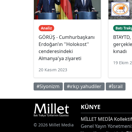
Analiz
Batı Trak
GÖRÜŞ - Cumhurbaşkanı
BTAYTD, 
Erdoğan’ın ''Holokost''
gerçekle
cenderesindeki
kınadı
Almanya'ya ziyareti
19 Ekim 
20 Kasım 2023
#Siyonizm
#ırkçı yahudiler
#İsrail
KÜNYE
MİLLET MEDİA Kollektif
© 2026 Millet Media
Genel Yayın Yönetmeni