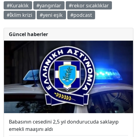
#Kuraklık
#yangınlar
#rekor sıcaklıklar
#İklim krizi
#yeni eşik
#podcast
Güncel haberler
Babasının cesedini 2,5 yıl dondurucuda saklayıp
emekli maaşını aldı