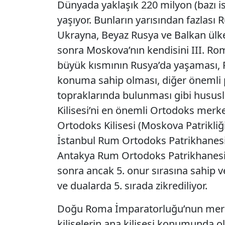
Dünyada yaklaşık 220 milyon (bazı i
yaşıyor. Bunların yarısından fazlası
Ukrayna, Beyaz Rusya ve Balkan ülkele
sonra Moskova’nın kendisini III. Ro
büyük kısmının Rusya’da yaşaması, R
konuma sahip olması, diğer önemli p
topraklarında bulunması gibi hususl
Kilisesi’ni en önemli Ortodoks merke
Ortodoks Kilisesi (Moskova Patrikliği
İstanbul Rum Ortodoks Patrikhanesi
Antakya Rum Ortodoks Patrikhanesi
sonra ancak 5. onur sırasına sahip 
ve dualarda 5. sırada zikrediliyor.
Doğu Roma İmparatorluğu’nun merk
kiliselerin ana kilisesi konumunda o