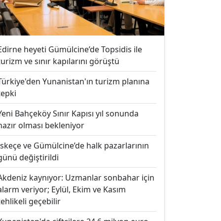
Edirne heyeti Gümülcine’de Topsidis ile
turizm ve sınır kapılarını görüştü
Türkiye'den Yunanistan'ın turizm planına
tepki
Yeni Bahçeköy Sınır Kapısı yıl sonunda
hazır olması bekleniyor
İskeçe ve Gümülcine’de halk pazarlarının
günü değiştirildi
Akdeniz kaynıyor: Uzmanlar sonbahar için
alarm veriyor; Eylül, Ekim ve Kasım
tehlikeli geçebilir