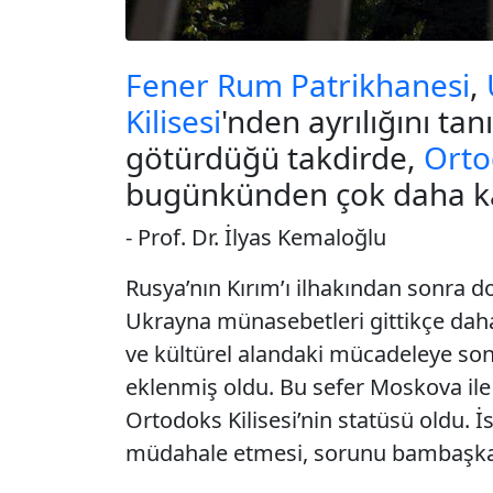
Fener Rum Patrikhanesi
,
Kilisesi
'nden ayrılığını ta
götürdüğü takdirde,
Orto
bugünkünden çok daha kar
- Prof. Dr. İlyas Kemaloğlu
Rusya’nın Kırım’ı ilhakı
ndan sonra do
Ukrayna
münasebetleri gittikçe daha 
ve kültürel alandaki mücadeleye son
eklenmiş oldu. Bu sefer Moskova ile 
Ortodoks Kilisesi
’nin statüsü oldu. 
müdahale etmesi, sorunu bambaşka b