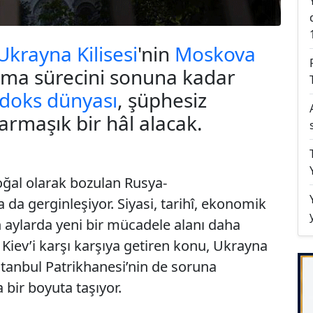
Ukrayna Kilisesi
'nin
Moskova
nıma sürecini sonuna kadar
doks dünyası
, şüphesiz
maşık bir hâl alacak.
ğal olarak bozulan
Rusya-
da gerginleşiyor. Siyasi, tarihî, ekonomik
 aylarda yeni bir mücadele alanı daha
Kiev’i karşı karşıya getiren konu,
Ukrayna
İstanbul Patrikhanesi’nin de soruna
ir boyuta taşıyor.