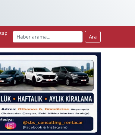
sap
Ara