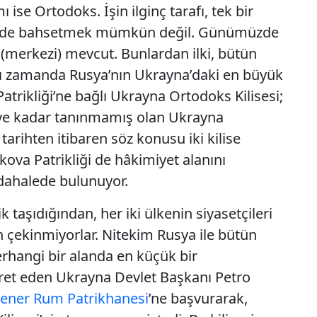
 ise Ortodoks. İşin ilginç tarafı, tek bir
n) de bahsetmek mümkün değil. Günümüzde
i (merkezi) mevcut. Bunlardan ilki, bütün
ynı zamanda Rusya’nın Ukrayna’daki en büyük
trikliği’ne bağlı Ukrayna Ortodoks Kilisesi;
diye kadar tanınmamış olan Ukrayna
 tarihten itibaren söz konusu iki kilise
kova Patrikliği de hâkimiyet alanını
ahalede bulunuyor.
 taşıdığından, her iki ülkenin siyasetçileri
 çekinmiyorlar. Nitekim Rusya ile bütün
rhangi bir alanda en küçük bir
ret eden Ukrayna Devlet Başkanı
Petro
ener Rum Patrikhanesi
’ne başvurarak,