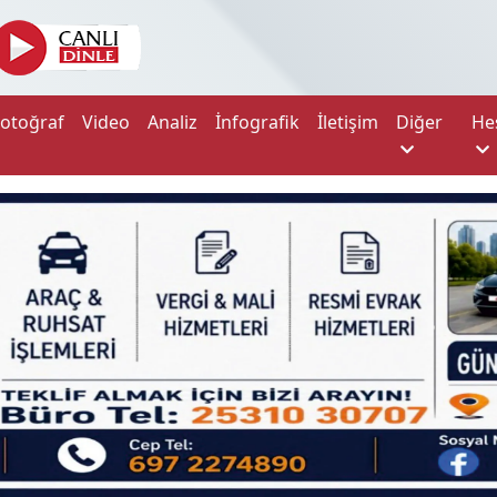
Fotoğraf
Video
Analiz
İnfografik
İletişim
Diğer
He