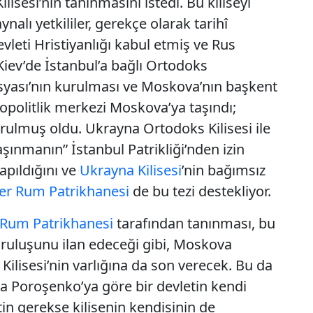
sesi’nin tanınmasını istedi. Bu kiliseyi
nalı yetkililer, gerekçe olarak tarihî
vleti Hristiyanlığı kabul etmiş ve Rus
Kiev’de İstanbul’a bağlı Ortodoks
usyası’nın kurulması ve Moskova’nın başkent
opolitlik merkezi Moskova’ya taşındı;
rulmuş oldu. Ukrayna Ortodoks Kilisesi ile
aşınmanın” İstanbul Patrikliği’nden izin
apıldığını ve
Ukrayna Kilisesi
’nin bağımsız
er Rum Patrikhanesi
de bu tezi destekliyor.
 Rum Patrikhanesi
tarafından tanınması, bu
kuruluşunu ilan edeceği gibi, Moskova
Kilisesi’nin varlığına da son verecek. Bu da
ra Poroşenko’ya göre bir devletin kendi
tin gerekse kilisenin kendisinin de