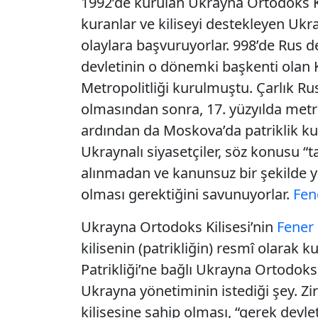
1992’de kurulan Ukrayna Ortodoks Kili
kuranlar ve kiliseyi destekleyen Ukray
olaylara başvuruyorlar. 998’de Rus de
devletinin o dönemki başkenti olan 
Metropolitliği kurulmuştu. Çarlık R
olmasından sonra, 17. yüzyılda metr
ardından da Moskova’da patriklik ku
Ukraynalı siyasetçiler, söz konusu “t
alınmadan ve kanunsuz bir şekilde y
olması gerektiğini savunuyorlar.
Fen
Ukrayna Ortodoks Kilisesi’nin
Fener
kilisenin (patrikliğin) resmî olarak 
Patrikliği’ne bağlı Ukrayna Ortodoks 
Ukrayna yönetiminin istediği şey. Zi
kilisesine sahip olması, “gerek devle