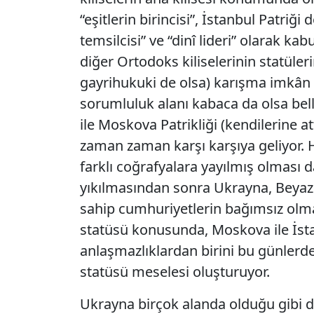
“eşitlerin birincisi”, İstanbul Patriği
temsilcisi” ve “dinî lideri” olarak kab
diğer Ortodoks kiliselerinin statüle
gayrihukuki de olsa) karışma imkân t
sorumluluk alanı kabaca da olsa bel
ile Moskova Patrikliği (kendilerine atf
zaman zaman karşı karşıya geliyor. Her
farklı coğrafyalara yayılmış olması da
yıkılmasından sonra Ukrayna, Beyaz
sahip cumhuriyetlerin bağımsız olması
statüsü konusunda, Moskova ile İsta
anlaşmazlıklardan birini bu günlerd
statüsü meselesi oluşturuyor.
Ukrayna birçok alanda olduğu gibi d