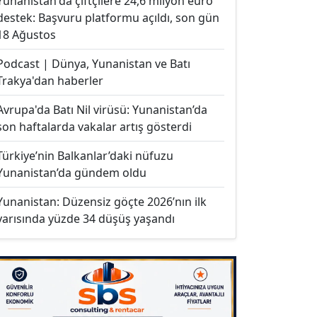
Yunanistan'da çiftçilere 24,6 milyon euro
destek: Başvuru platformu açıldı, son gün
18 Ağustos
Podcast | Dünya, Yunanistan ve Batı
Trakya'dan haberler
Avrupa'da Batı Nil virüsü: Yunanistan’da
son haftalarda vakalar artış gösterdi
Türkiye’nin Balkanlar’daki nüfuzu
Yunanistan’da gündem oldu
Yunanistan: Düzensiz göçte 2026’nın ilk
yarısında yüzde 34 düşüş yaşandı