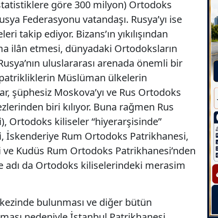
statistiklere göre 300 milyon) Ortodoks
 Rusya Federasyonu vatandaşı. Rusya’yı ise
ri takip ediyor. Bizans’ın yıkılışından
ma ilân etmesi, dünyadaki Ortodoksların
usya’nın uluslararası arenada önemli bir
atrikliklerin Müslüman ülkelerin
ar, şüphesiz Moskova’yı ve Rus Ortodoks
zlerinden biri kılıyor. Buna rağmen Rus
), Ortodoks kiliseler “hiyerarşisinde”
, İskenderiye Rum Ortodoks Patrikhanesi,
 ve Kudüs Rum Ortodoks Patrikhanesi’nden
ve adı da Ortodoks kiliselerindeki merasim
ezinde bulunması ve diğer bütün
lması nedeniyle İstanbul Patrikhanesi