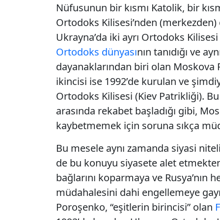
Nüfusunun bir kısmı Katolik, bir kısmı
Ortodoks Kilisesi’nden (merkezde
Ukrayna’da iki ayrı Ortodoks Kilises
Ortodoks dünyası
nın tanıdığı ve a
dayanaklarından biri olan Moskova Pa
ikincisi ise 1992’de kurulan ve şim
Ortodoks Kilisesi (Kiev Patrikliği). Bu
arasında rekabet başladığı gibi, Mos
kaybetmemek için soruna sıkça müd
Bu mesele aynı zamanda siyasi nitelik
de bu konuyu siyasete alet etmekten
bağlarını koparmaya ve Rusya’nın he
müdahalesini dahi engellemeye gay
Poroşenko
, “eşitlerin birincisi” olan
F