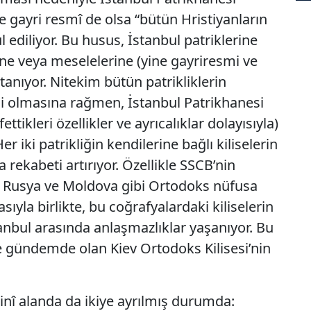
 de gayri resmî de olsa “bütün Hristiyanların
ul ediliyor. Bu husus, İstanbul patriklerine
rine veya meselelerine (yine gayriresmi ve
anıyor. Nitekim bütün patrikliklerin
li olmasına rağmen, İstanbul Patrikhanesi
ettikleri özellikler ve ayrıcalıklar dolayısıyla)
 iki patrikliğin kendilerine bağlı kiliselerin
 rekabeti artırıyor. Özellikle SSCB’nin
 Rusya ve Moldova gibi Ortodoks nüfusa
yla birlikte, bu coğrafyalardaki kiliselerin
nbul arasında anlaşmazlıklar yaşanıyor. Bu
e gündemde olan Kiev Ortodoks Kilisesi’nin
inî alanda da ikiye ayrılmış durumda: