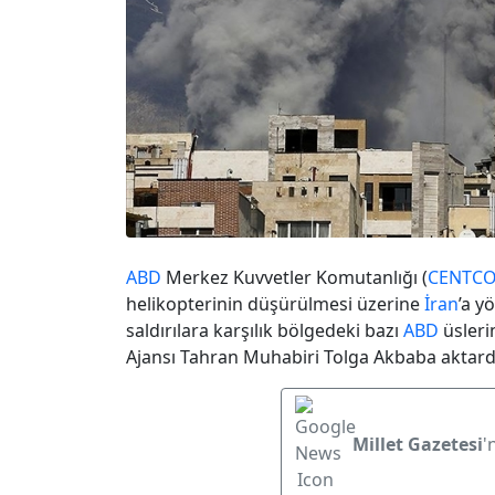
ABD
Merkez Kuvvetler Komutanlığı (
CENTC
helikopterinin düşürülmesi üzerine
İran
’a y
saldırılara karşılık bölgedeki bazı
ABD
üsleri
Ajansı Tahran Muhabiri Tolga Akbaba aktard
Millet Gazetesi
'