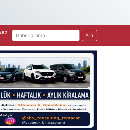
sap
Ara