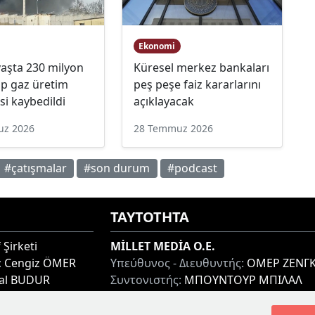
Ekonomi
vaşta 230 milyon
Küresel merkez bankaları
p gaz üretim
peş peşe faiz kararlarını
si kaybedildi
açıklayacak
uz 2026
28 Temmuz 2026
#çatışmalar
#son durum
#podcast
ΤΑΥΤΟΤΗΤΑ
 Şirketi
MİLLET MEDİA O.E.
:
Cengiz ÖMER
Υπεύθυνος - Διευθυντής:
ΟΜΕΡ ΖΕΝΓΚ
lal BUDUR
Συντονιστής:
ΜΠΟΥΝΤΟΥΡ ΜΠΙΛΑΛ
thi 67100, GREECE
Διεύθυνση:
ΜΙΑΟΥΛΗ 7-9, ΞΑΝΘΗ 671
Τηλ:
+30 25410 77968