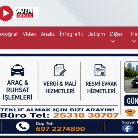
Fotoğraf
Video
Analiz
İnfografik
İletişim
Diğer
He