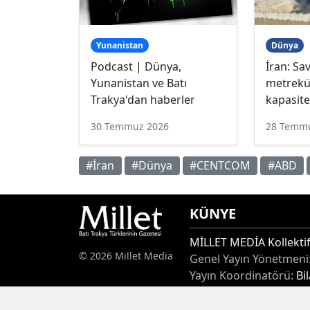
Yunanistan
Dünya
Podcast | Dünya,
İran: Sa
Yunanistan ve Batı
metrekü
Trakya'dan haberler
kapasite
30 Temmuz 2026
28 Temm
#İran
#Dünya
#CENTCOM
#ABD
KÜNYE
MİLLET MEDİA Kollektif
© 2026 Millet Media
Genel Yayın Yönetmeni
Yayın Koordinatörü:
Bi
Adres:
Miaouli 7-9, Xan
Tel:
+30 25410 77968