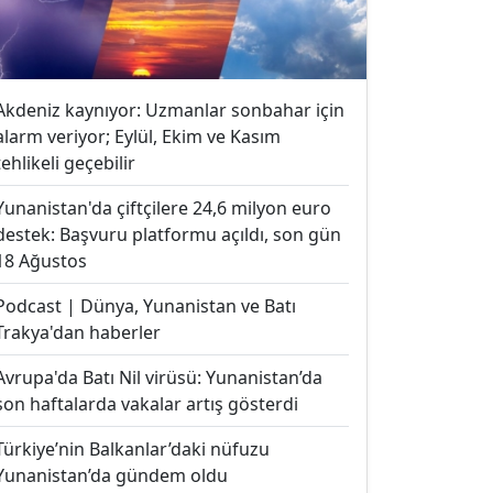
Akdeniz kaynıyor: Uzmanlar sonbahar için
alarm veriyor; Eylül, Ekim ve Kasım
tehlikeli geçebilir
Yunanistan'da çiftçilere 24,6 milyon euro
destek: Başvuru platformu açıldı, son gün
18 Ağustos
Podcast | Dünya, Yunanistan ve Batı
Trakya'dan haberler
Avrupa'da Batı Nil virüsü: Yunanistan’da
son haftalarda vakalar artış gösterdi
Türkiye’nin Balkanlar’daki nüfuzu
Yunanistan’da gündem oldu