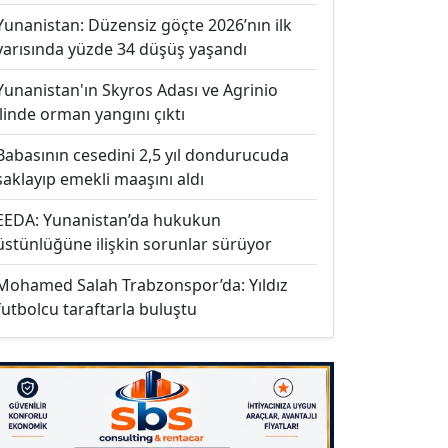
Yunanistan: Düzensiz göçte 2026’nın ilk
yarısında yüzde 34 düşüş yaşandı
Yunanistan'ın Skyros Adası ve Agrinio
ilinde orman yangını çıktı
Babasının cesedini 2,5 yıl dondurucuda
saklayıp emekli maaşını aldı
EEDA: Yunanistan’da hukukun
üstünlüğüne ilişkin sorunlar sürüyor
Mohamed Salah Trabzonspor’da: Yıldız
futbolcu taraftarla buluştu