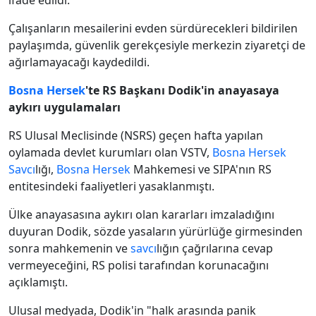
ifade edildi.
Çalışanların mesailerini evden sürdürecekleri bildirilen
paylaşımda, güvenlik gerekçesiyle merkezin ziyaretçi de
ağırlamayacağı kaydedildi.
Bosna Hersek
'te RS Başkanı Dodik'in anayasaya
aykırı uygulamaları
RS Ulusal Meclisinde (NSRS) geçen hafta yapılan
oylamada devlet kurumları olan VSTV,
Bosna Hersek
Savcı
lığı,
Bosna Hersek
Mahkemesi ve SIPA'nın RS
entitesindeki faaliyetleri yasaklanmıştı.
Ülke anayasasına aykırı olan kararları imzaladığını
duyuran Dodik, sözde yasaların yürürlüğe girmesinden
sonra mahkemenin ve
savcı
lığın çağrılarına cevap
vermeyeceğini, RS polisi tarafından korunacağını
açıklamıştı.
Ulusal medyada, Dodik'in "halk arasında panik