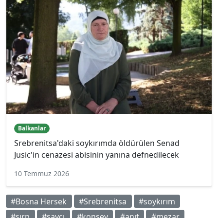
Balkanlar
Srebrenitsa'daki soykırımda öldürülen Senad
Jusic'in cenazesi abisinin yanına defnedilecek
10 Temmuz 2026
#Bosna Hersek
#Srebrenitsa
#soykırım
#sırp
#savcı
#konsey
#anıt
#mezar