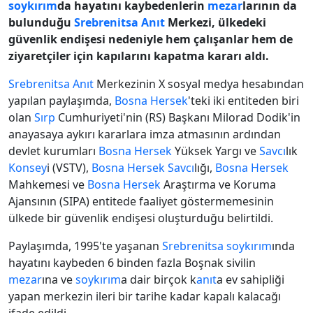
soykırım
da hayatını kaybedenlerin
mezar
larının da
bulunduğu
Srebrenitsa
Anıt
Merkezi, ülkedeki
güvenlik endişesi nedeniyle hem çalışanlar hem de
ziyaretçiler için kapılarını kapatma kararı aldı.
Srebrenitsa
Anıt
Merkezinin X sosyal medya hesabından
yapılan paylaşımda,
Bosna Hersek
'teki iki entiteden biri
olan
Sırp
Cumhuriyeti'nin (RS) Başkanı Milorad Dodik'in
anayasaya aykırı kararlara imza atmasının ardından
devlet kurumları
Bosna Hersek
Yüksek Yargı ve
Savcı
lık
Konsey
i (VSTV),
Bosna Hersek
Savcı
lığı,
Bosna Hersek
Mahkemesi ve
Bosna Hersek
Araştırma ve Koruma
Ajansının (SIPA) entitede faaliyet göstermemesinin
ülkede bir güvenlik endişesi oluşturduğu belirtildi.
Paylaşımda, 1995'te yaşanan
Srebrenitsa
soykırım
ında
hayatını kaybeden 6 binden fazla Boşnak sivilin
mezar
ına ve
soykırım
a dair birçok k
anıt
a ev sahipliği
yapan merkezin ileri bir tarihe kadar kapalı kalacağı