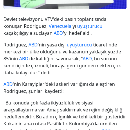
Devlet televizyonu VTV'deki basın toplantısında
konuşan Rodriguez,
Venezuela
'yı
uyuşturucu
kaçakçılığıyla suçlayan
ABD
'yi hedef aldı.
Rodriguez,
ABD
'nin yasa dışı
uyuşturucu
ticaretinde
merkezi bir ülke olduğunu ve kazancın yaklaşık yüzde
85'inin
ABD
'de kaldığını savunarak, "
ABD
, bu sorunu
kendi içinde çözmeli, buraya gemi göndermekten çok
daha kolay olur." dedi.
ABD
'nin Karayipler'deki askeri varlığını da eleştiren
Rodriguez, şunları kaydetti:
"Bu konuda çok fazla ikiyüzlülük ve siyasi
araçsallaştırma var. Amaç saldırmak ve rejim değişikliği
hedeflemektir. Bu adım çılgınlık ve tehlikeli bir gösteridir.
Kokainin ana rotası Pasifik'tir. Kolombiya'da üretilen