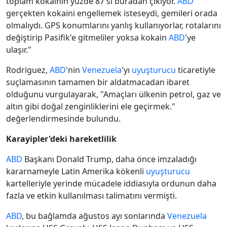
toplam kokainin yüzde 87'si buradan çıkıyor.
ABD
gerçekten kokaini engellemek isteseydi, gemileri orada
olmalıydı. GPS konumlarını yanlış kullanıyorlar, rotalarını
değiştirip Pasifik'e gitmeliler yoksa kokain
ABD
'ye
ulaşır."
Rodriguez,
ABD
'nin
Venezuela
'yı
uyuşturucu
ticaretiyle
suçlamasının tamamen bir aldatmacadan ibaret
olduğunu vurgulayarak, "Amaçları ülkenin petrol, gaz ve
altın gibi doğal zenginliklerini ele geçirmek."
değerlendirmesinde bulundu.
Karayipler'deki hareketlilik
ABD
Başkanı Donald Trump, daha önce imzaladığı
kararnameyle Latin Amerika kökenli
uyuşturucu
kartelleriyle yerinde mücadele iddiasıyla ordunun daha
fazla ve etkin kullanılması talimatını vermişti.
ABD
, bu bağlamda ağustos ayı sonlarında
Venezuela