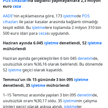
POS cihazları
na bağlantı yapmayanlara 2,3 milyon
euro
ceza
AADE
'nin açıklamasına göre, 173
işletme
de
POS
cihazları
ile yazar kasalar arasında bağlantı olmadığı
tespit edildi. Bu
işletme
lere toplamda 2 milyon 310 bin
500 euro idari para
ceza
sı uygulandı.
Haziran ayında 6.045
işletme
denetlendi, 52
işletme
mühürlendi
Haziran ayında gerçekleştirilen 6 bin 045
denetim
de,
usulsüzlük oranı %36,16 olarak belirlendi. Bu dönemde
52
işletme
geçici olarak kapatıldı.
Temmuz'un ilk 15 gününde 3 bin 095
işletme
denetlendi, 35
işletme
mühürlendi
1–15 Temmuz arasında yapılan 3 bin 095
denetim
de,
usulsüzlük oranı %30,17 oldu. 35
işletme
nin çalışma
izinleri geçici olarak askıya alındı,
işletme
ler