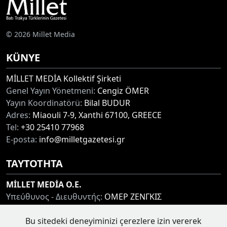
© 2026 Millet Media
KÜNYE
MİLLET MEDİA Kollektif Şirketi
Genel Yayın Yönetmeni:
Cengiz ÖMER
Yayın Koordinatörü:
Bilal BUDUR
Adres:
Miaouli 7-9, Xanthi 67100, GREECE
Tel:
+30 25410 77968
E-posta:
info@milletgazetesi.gr
ΤΑΥΤΟΤΗΤΑ
MİLLET MEDİA O.E.
Υπεύθυνος - Διευθυντής:
ΟΜΕΡ ΖΕΝΓΚΙΣ
Συντονιστής:
ΜΠΟΥΝΤΟΥΡ ΜΠΙΛΑΛ
Bu sitedeki deneyiminizi çerezlere izin vererek
Διεύθυνση:
ΜΙΑΟΥΛΗ 7-9, ΞΑΝΘΗ 67100