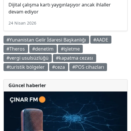
Dijital çalışma kartı yaygınlaşıyor ancak ihlaller
devam ediyor
24 Nisan 2026
#Yunanistan Gelir İdaresi Başkanlığı
#AADE
#Theros
#denetim
#işletme
#vergi usulsüzlüğü
#kapatma cezası
#turistik bölgeler
#ceza
#POS cihazları
Güncel haberler