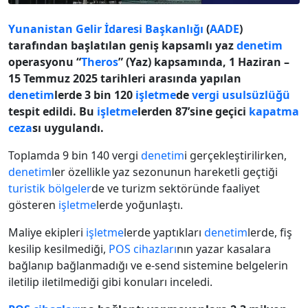
Yunanistan Gelir İdaresi Başkanlığı
(
AADE
)
tarafından başlatılan geniş kapsamlı yaz
denetim
operasyonu “
Theros
” (Yaz) kapsamında, 1 Haziran –
15 Temmuz 2025 tarihleri arasında yapılan
denetim
lerde 3 bin 120
işletme
de
vergi usulsüzlüğü
tespit edildi. Bu
işletme
lerden 87’sine geçici
kapatma
ceza
sı uygulandı.
Toplamda 9 bin 140 vergi
denetim
i gerçekleştirilirken,
denetim
ler özellikle yaz sezonunun hareketli geçtiği
turistik bölgeler
de ve turizm sektöründe faaliyet
gösteren
işletme
lerde yoğunlaştı.
Maliye ekipleri
işletme
lerde yaptıkları
denetim
lerde, fiş
kesilip kesilmediği,
POS cihazları
nın yazar kasalara
bağlanıp bağlanmadığı ve e-send sistemine belgelerin
iletilip iletilmediği gibi konuları inceledi.