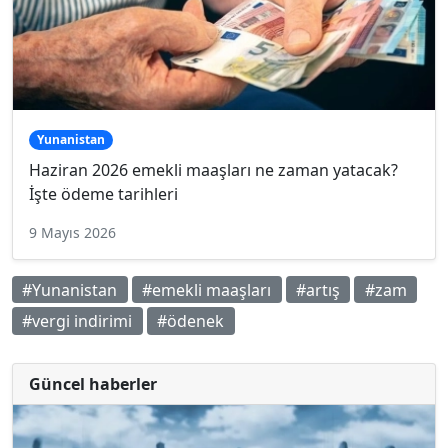
Yunanistan
Haziran 2026 emekli maaşları ne zaman yatacak?
İşte ödeme tarihleri
9 Mayıs 2026
#Yunanistan
#emekli maaşları
#artış
#zam
#vergi indirimi
#ödenek
Güncel haberler