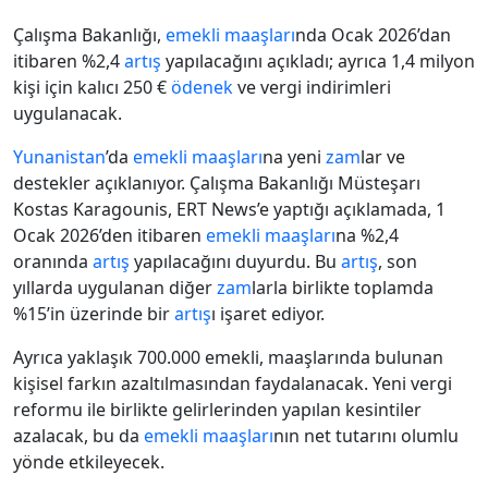
Çalışma Bakanlığı,
emekli maaşları
nda Ocak 2026’dan
itibaren %2,4
artış
yapılacağını açıkladı; ayrıca 1,4 milyon
kişi için kalıcı 250 €
ödenek
ve vergi indirimleri
uygulanacak.
Yunanistan
’da
emekli maaşları
na yeni
zam
lar ve
destekler açıklanıyor. Çalışma Bakanlığı Müsteşarı
Kostas Karagounis, ERT News’e yaptığı açıklamada, 1
Ocak 2026’den itibaren
emekli maaşları
na %2,4
oranında
artış
yapılacağını duyurdu. Bu
artış
, son
yıllarda uygulanan diğer
zam
larla birlikte toplamda
%15’in üzerinde bir
artış
ı işaret ediyor.
Ayrıca yaklaşık 700.000 emekli, maaşlarında bulunan
kişisel farkın azaltılmasından faydalanacak. Yeni vergi
reformu ile birlikte gelirlerinden yapılan kesintiler
azalacak, bu da
emekli maaşları
nın net tutarını olumlu
yönde etkileyecek.