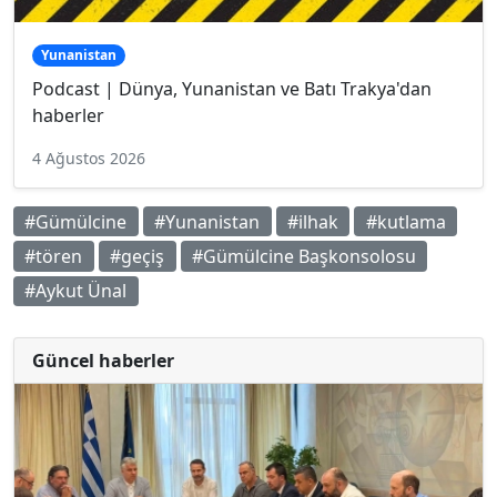
Yunanistan
Podcast | Dünya, Yunanistan ve Batı Trakya'dan
haberler
4 Ağustos 2026
#Gümülcine
#Yunanistan
#ilhak
#kutlama
#tören
#geçiş
#Gümülcine Başkonsolosu
#Aykut Ünal
Güncel haberler