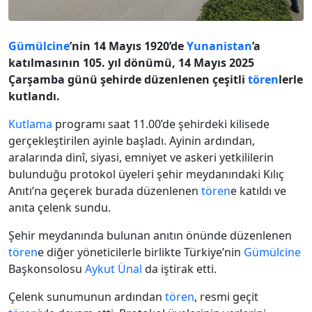
Gümülcine
’nin 14 Mayıs 1920’de
Yunanistan
’a
katılmasının 105. yıl dönümü, 14 Mayıs 2025
Çarşamba günü şehirde düzenlenen çeşitli
tören
lerle
kutlandı.
Kutlama
programı saat 11.00’de şehirdeki kilisede
gerçekleştirilen ayinle başladı. Ayinin ardından,
aralarında dinî, siyasi, emniyet ve askeri yetkililerin
bulunduğu protokol üyeleri şehir meydanındaki Kılıç
Anıtı’na geçerek burada düzenlenen
tören
e katıldı ve
anıta çelenk sundu.
Şehir meydanında bulunan anıtın önünde düzenlenen
tören
e diğer yöneticilerle birlikte Türkiye’nin
Gümülcine
Başkonsolosu
Aykut Ünal
da iştirak etti.
Çelenk sunumunun ardından
tören
, resmi geçit