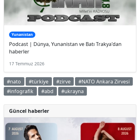
Yunanistan
Podcast | Dünya, Yunanistan ve Batı Trakya'dan
haberler
17 Temmuz 2026
#nato
#türkiye
#zirve
#NATO Ankara Zirvesi
#infografik
#abd
#ukrayna
Güncel haberler