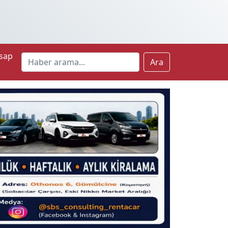
sap
Ara