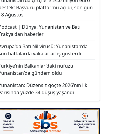
Yunanistan'da çiftçilere 24,6 milyon euro
destek: Başvuru platformu açıldı, son gün
18 Ağustos
Podcast | Dünya, Yunanistan ve Batı
Trakya'dan haberler
Avrupa'da Batı Nil virüsü: Yunanistan’da
son haftalarda vakalar artış gösterdi
Türkiye’nin Balkanlar’daki nüfuzu
Yunanistan’da gündem oldu
Yunanistan: Düzensiz göçte 2026’nın ilk
yarısında yüzde 34 düşüş yaşandı