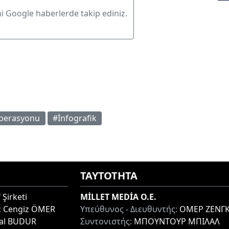
ni Google haberlerde takip ediniz.
Operasyonu
#İnfografik
ΤΑΥΤΟΤΗΤΑ
 Şirketi
MİLLET MEDİA O.E.
:
Cengiz ÖMER
Υπεύθυνος - Διευθυντής:
ΟΜΕΡ ΖΕΝΓΚ
lal BUDUR
Συντονιστής:
ΜΠΟΥΝΤΟΥΡ ΜΠΙΛΑΛ