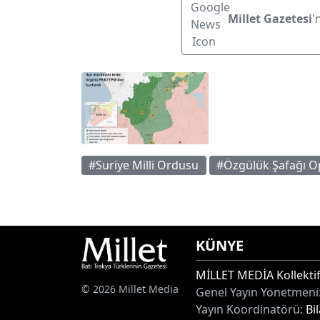
Millet Gazetesi
'
#Suriye Milli Ordusu
#Özgülük Şafağı 
KÜNYE
MİLLET MEDİA Kollektif
© 2026 Millet Media
Genel Yayın Yönetmeni
Yayın Koordinatörü:
Bi