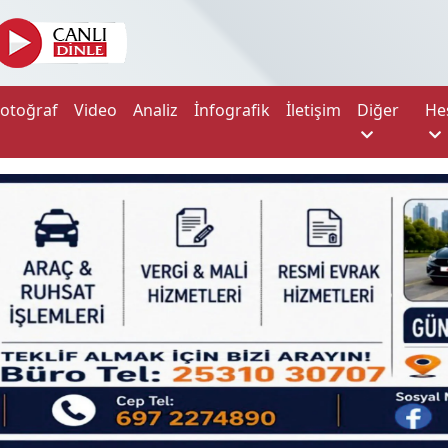
Fotoğraf
Video
Analiz
İnfografik
İletişim
Diğer
He