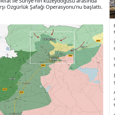
 Rıfat ile Suriye'nin kuzeydoğusu arasında
rşı Özgürlük Şafağı Operasyonu'nu başlattı.