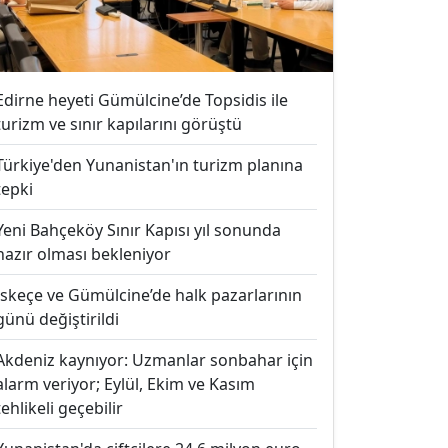
Edirne heyeti Gümülcine’de Topsidis ile
turizm ve sınır kapılarını görüştü
Türkiye'den Yunanistan'ın turizm planına
tepki
Yeni Bahçeköy Sınır Kapısı yıl sonunda
hazır olması bekleniyor
İskeçe ve Gümülcine’de halk pazarlarının
günü değiştirildi
Akdeniz kaynıyor: Uzmanlar sonbahar için
alarm veriyor; Eylül, Ekim ve Kasım
tehlikeli geçebilir