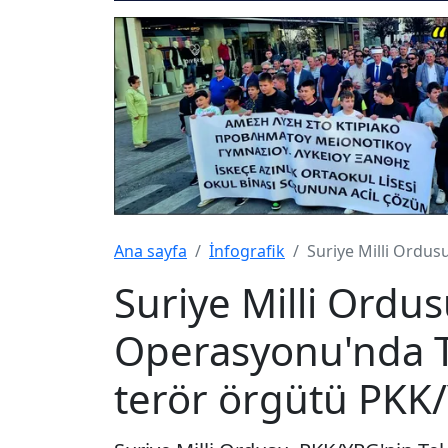
Ana sayfa
İnfografik
Suriye Milli Ordus
Suriye Milli Ordu
Operasyonu'nda Te
terör örgütü PKK/