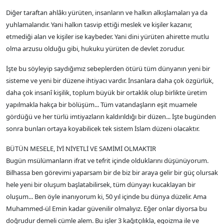
Diğer taraftan ahlâkı yürüten, insanların ve halkın alkışlamaları ya da
yuhlamalarıdır. Yani halkın tasvip ettiği meslek ve kişiler kazanır,
etmediği alan ve kişiler ise kaybeder. Yani dini yürüten ahirette mutlu
olma arzusu olduğu gibi, hukuku yürüten de devlet zorudur.
İşte bu söyleyip saydığımız sebeplerden ötürü tüm dünyanın yeni bir
sisteme ve yeni bir düzene ihtiyacı vardır. İnsanlara daha çok özgürlük,
daha çok insanî kişilik, toplum büyük bir ortaklık olup birlikte üretim
yapılmakla hakça bir bölüşüm... Tüm vatandaşların eşit muamele
gördüğü ve her türlü imtiyazların kaldırıldığı bir düzen... İşte bugünden
sonra bunları ortaya koyabilicek tek sistem İslam düzeni olacaktır.
BÜTÜN MESELE, İYİ NİYETLİ VE SAMİMİ OLMAKTIR
Bugün msülümanların ifrat ve tefrit içinde olduklarını düşünüyorum.
Bilhassa ben görevimi yaparsam bir de biz bir araya gelir bir güç olursak
hele yeni bir oluşum başlatabilirsek, tüm dünyayı kucaklayan bir
oluşum... Ben öyle inanıyorum ki, 50 yıl içinde bu dünya düzelir. Ama
Muhammed-ül Emin kadar güvenilir olmalıyız. Eğer onlar diyorsa bu
doğrudur demeli cümle alem. Bu işler 3 kağıtçılıkla, egoizma ile ve