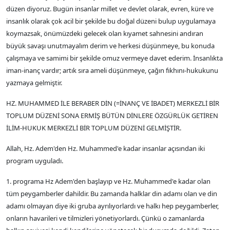
düzen diyoruz. Bugün insanlar millet ve devlet olarak, evren, küre ve
insanlık olarak çok acil bir şekilde bu doğal düzeni bulup uygulamaya
koymazsak, önümüzdeki gelecek olan kıyamet sahnesini andıran
büyük savaşı unutmayalım derim ve herkesi düşünmeye, bu konuda
çalışmaya ve samimi bir şekilde omuz vermeye davet ederim. İnsanlıkta
iman-inanç vardır; artık sıra ameli düşünmeye, çağın fıkhını-hukukunu
yazmaya gelmiştir.
HZ. MUHAMMED İLE BERABER DİN (=İNANÇ VE İBADET) MERKEZLİ BİR
TOPLUM DÜZENİ SONA ERMİŞ BÜTÜN DİNLERE ÖZGÜRLÜK GETİREN
İLİM-HUKUK MERKEZLİ BİR TOPLUM DÜZENİ GELMİŞTİR.
Allah, Hz. Adem'den Hz. Muhammed'e kadar insanlar açısından iki
program uyguladı.
1. programa Hz Adem'den başlayıp ve Hz. Muhammed'e kadar olan
tüm peygamberler dahildir. Bu zamanda halklar din adamı olan ve din
adamı olmayan diye iki gruba ayrılıyorlardı ve halkı hep peygamberler,
onların havarileri ve tilmizleri yönetiyorlardı. Çünkü o zamanlarda