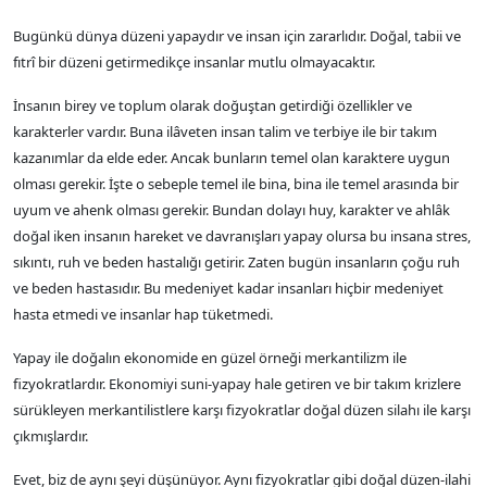
Bugünkü dünya düzeni yapaydır ve insan için zararlıdır. Doğal, tabii ve
fıtrî bir düzeni getirmedikçe insanlar mutlu olmayacaktır.
İnsanın birey ve toplum olarak doğuştan getirdiği özellikler ve
karakterler vardır. Buna ilâveten insan talim ve terbiye ile bir takım
kazanımlar da elde eder. Ancak bunların temel olan karaktere uygun
olması gerekir. İşte o sebeple temel ile bina, bina ile temel arasında bir
uyum ve ahenk olması gerekir. Bundan dolayı huy, karakter ve ahlâk
doğal iken insanın hareket ve davranışları yapay olursa bu insana stres,
sıkıntı, ruh ve beden hastalığı getirir. Zaten bugün insanların çoğu ruh
ve beden hastasıdır. Bu medeniyet kadar insanları hiçbir medeniyet
hasta etmedi ve insanlar hap tüketmedi.
Yapay ile doğalın ekonomide en güzel örneği merkantilizm ile
fizyokratlardır. Ekonomiyi suni-yapay hale getiren ve bir takım krizlere
sürükleyen merkantilistlere karşı fizyokratlar doğal düzen silahı ile karşı
çıkmışlardır.
Evet, biz de aynı şeyi düşünüyor. Aynı fizyokratlar gibi doğal düzen-ilahi