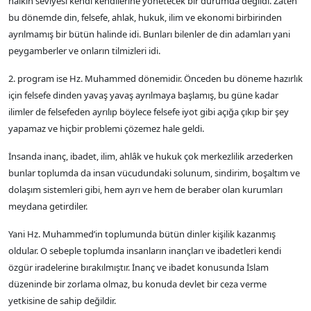
halkın seviyesi kendi kendilerine yönetecek bir durumda değildi. Zaten
bu dönemde din, felsefe, ahlak, hukuk, ilim ve ekonomi birbirinden
ayrılmamış bir bütün halinde idi. Bunları bilenler de din adamları yani
peygamberler ve onların tilmizleri idi.
2. program ise Hz. Muhammed dönemidir. Önceden bu döneme hazırlık
için felsefe dinden yavaş yavaş ayrılmaya başlamış, bu güne kadar
ilimler de felsefeden ayrılıp böylece felsefe iyot gibi açığa çıkıp bir şey
yapamaz ve hiçbir problemi çözemez hale geldi.
İnsanda inanç, ibadet, ilim, ahlâk ve hukuk çok merkezlilik arzederken
bunlar toplumda da insan vücudundaki solunum, sindirim, boşaltım ve
dolaşım sistemleri gibi, hem ayrı ve hem de beraber olan kurumları
meydana getirdiler.
Yani Hz. Muhammed’in toplumunda bütün dinler kişilik kazanmış
oldular. O sebeple toplumda insanların inançları ve ibadetleri kendi
özgür iradelerine bırakılmıştır. İnanç ve ibadet konusunda İslam
düzeninde bir zorlama olmaz, bu konuda devlet bir ceza verme
yetkisine de sahip değildir.