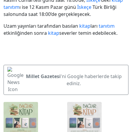
Kasım Cumartesi günü saat 18:00’de,
İskeçe
’deki
kitap
tanıtım
ı ise 12 Kasım Pazar günü
İskeçe
Türk Birliği
salonunda saat 18:00’de gerçekleşecek.
Uzam yayınları tarafından basılan
kitap
ları
tanıtım
etkinliğinden sonra
kitap
severler temin edebilecek.
Millet Gazetesi
'ni Google haberlerde takip
ediniz.