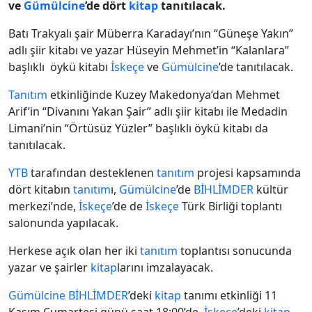
ve
Gümülcine
’de dört
kitap
tanıtılacak.
Batı Trakyalı şair Müberra Karadayı’nın “Güneşe Yakın”
adlı şiir kitabı ve yazar Hüseyin Mehmet’in “Kalanlara”
başlıklı öykü kitabı
İskeçe
ve
Gümülcine
’de tanıtılacak.
Tanıtım
etkinliğinde Kuzey Makedonya’dan Mehmet
Arif’in “Divanını Yakan Şair” adlı şiir kitabı ile Medadin
Limani’nin “Örtüsüz Yüzler” başlıklı öykü kitabı da
tanıtılacak.
YTB
tarafından desteklenen
tanıtım
projesi kapsamında
dört kitabın
tanıtım
ı,
Gümülcine
’de
BİHLİMDER
kültür
merkezi’nde,
İskeçe
’de de
İskeçe
Türk Birliği toplantı
salonunda yapılacak.
Herkese açık olan her iki
tanıtım
toplantısı sonucunda
yazar ve şairler
kitap
larını imzalayacak.
Gümülcine
BİHLİMDER
’deki
kitap
tanımı etkinliği 11