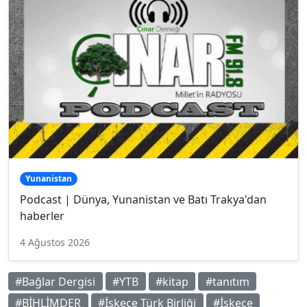
Yunanistan
Podcast | Dünya, Yunanistan ve Batı Trakya'dan
haberler
4 Ağustos 2026
#Bağlar Dergisi
#YTB
#kitap
#tanıtım
#BİHLİMDER
#İskeçe Türk Birliği
#İskeçe