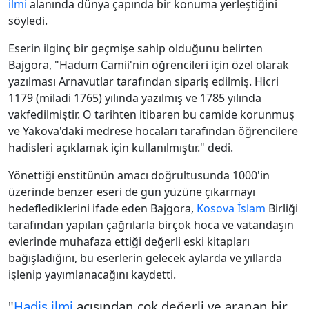
ilmi
alanında dünya çapında bir konuma yerleştiğini
söyledi.
Eserin ilginç bir geçmişe sahip olduğunu belirten
Bajgora, "Hadum Camii'nin öğrencileri için özel olarak
yazılması Arnavutlar tarafından sipariş edilmiş. Hicri
1179 (miladi 1765) yılında yazılmış ve 1785 yılında
vakfedilmiştir. O tarihten itibaren bu camide korunmuş
ve Yakova'daki medrese hocaları tarafından öğrencilere
hadisleri açıklamak için kullanılmıştır." dedi.
Yönettiği enstitünün amacı doğrultusunda 1000'in
üzerinde benzer eseri de gün yüzüne çıkarmayı
hedeflediklerini ifade eden Bajgora,
Kosova
İslam
Birliği
tarafından yapılan çağrılarla birçok hoca ve vatandaşın
evlerinde muhafaza ettiği değerli eski kitapları
bağışladığını, bu eserlerin gelecek aylarda ve yıllarda
işlenip yayımlanacağını kaydetti.
"
Hadis ilmi
açısından çok değerli ve aranan bir