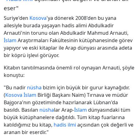
eser"
Suriye'den
Kosova
'ya dönerek 2008'den bu yana
ailesiyle burada yaşayan hadis alimi Abdulkadir
Arnauti'nin torunu olan Abdulkadir Mahmud Arnauti,
İslam
Araştırmaları Fakültesinin kütüphanesinde görev
yapıyor ve eski kitaplar ile Arap dünyası arasında adeta
bir köprü işlevi görüyor.
Kitabın tanıtılmasında önemli rol oynayan Arnauti, şöyle
konuştu:
"Bu nadir
nüsha
bizim için büyük bir gurur kaynağıdır.
(
Kosova
İslam
Birliği Başkanı Naim) Tırnava ve müdür
Bajgora'nın gözetiminde hazırlanarak Lübnan'da
basıldı. Basılan
nüsha
lar Arap-
İslam
dünyasındaki tüm
büyük kütüphanelere dağıtıldı. Tüm kitap fuarlarına
katıldığımız bu kitap,
hadis ilmi
açısından çok değerli ve
aranan bir eserdir."