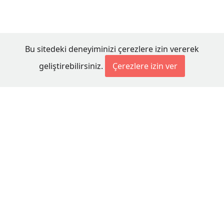
Bu sitedeki deneyiminizi çerezlere izin vererek
geliştirebilirsiniz.
Çerezlere izin ver
© 2026 Millet Media
KÜNYE
MİLLET MEDİA Kollektif Şirketi