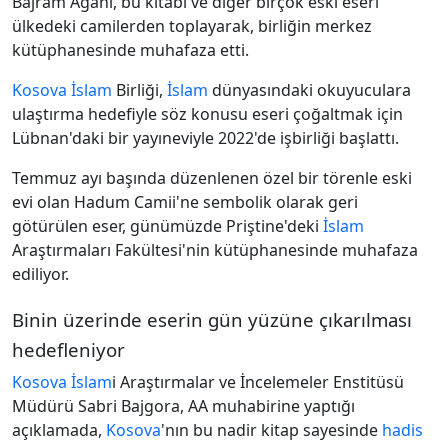
Bajram Agani, bu kitabı ve diğer birçok eski eseri
ülkedeki camilerden toplayarak, birliğin merkez
kütüphanesinde muhafaza etti.
Kosova
İslam
Birliği,
İslam
dünyasındaki okuyuculara
ulaştırma hedefiyle söz konusu eseri çoğaltmak için
Lübnan'daki bir yayıneviyle 2022'de işbirliği başlattı.
Temmuz ayı başında düzenlenen özel bir törenle eski
evi olan Hadum Camii'ne sembolik olarak geri
götürülen eser, günümüzde Priştine'deki
İslam
Araştırmaları Fakültesi'nin kütüphanesinde muhafaza
ediliyor.
Binin üzerinde eserin gün yüzüne çıkarılması
hedefleniyor
Kosova
İslam
i Araştırmalar ve İncelemeler Enstitüsü
Müdürü Sabri Bajgora, AA muhabirine yaptığı
açıklamada,
Kosova
'nın bu nadir kitap sayesinde
hadis