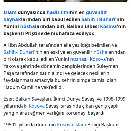
İslam
dünyasında
hadis ilmi
nin en
güvenilir
kaynak
larından biri kabul edilen
Sahih-i Buhari
'nin
Yunini
nüsha
larından biri, Balkan ülkesi
Kosova
'nın
başkenti Priştine'de muhafaza ediliyor.
Ali ibn Abdullah tarafından elle yazıldığı belirtilen ve
Sahih-i Buhari
'nin en eski ve en güvenilir
nüsha
larından
biri olarak kabul edilen Yunini
nüsha
sı,
Kosova
'nın
Yakova şehrinde dönemin zenginlerinden Süleyman
Paşa tarafından satın alındı ve gelecek nesillerin
faydalanması amacıyla bu şehrin simge camisi olan
Hadum Camii'ne vakfedildi.
Eser; Balkan Savaşları, İkinci Dünya Savaşı ve 1998-1999
yıllarındaki
Kosova
Savaşı sırasında çıkan geniş çaplı
yangınlara rağmen varlığını korumayı başardı.
1950'li yıllarda dönemin
Kosova
İslam
Birliği Başkanı