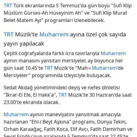
TRT
Türk ekranlarında 5 Temmuz'da gün boyu "Sufi Klip
Müslüm Gürses-Ah Hüseyinim Ah" ve "Sufi Klip Murat
Belet-Matem Ayı" programları izlenebilecek.
TRT
Müzik'te
Muharrem
ayına özel çok sayıda
yayın yapılacak
Çeşitli coğrafyalarda farklı icra tavırlarıyla
Muharrem
ayının manasını yansıtan mersiyeler, ay boyunca her
gün saat 10.45'te
TRT
Müzik'te "Mah-ı
Muharrem
'de
Mersiyeler" programında izleyiciyle buluşacak.
Sedat Akdağ yönetimindeki deyiş ve nefes dinletisi
"İkrar-El Ele, El Hakk'a",
TRT
Müzik'te 30 Haziran'da saat
23.00'te ekranda olacak.
Muharrem
ayının maneviyatını yansıtmak amacıyla
hazırlanan "Ehl-i Beyt Aşkına" programı, Dünya Tekin,
Orhan Karaağaç, Fatih Koca, Elif Avcı, Fatih Demirhan ve
Seval Eroğlu'nun icralarıyla 5 Temmuz'da saat 22.45'te