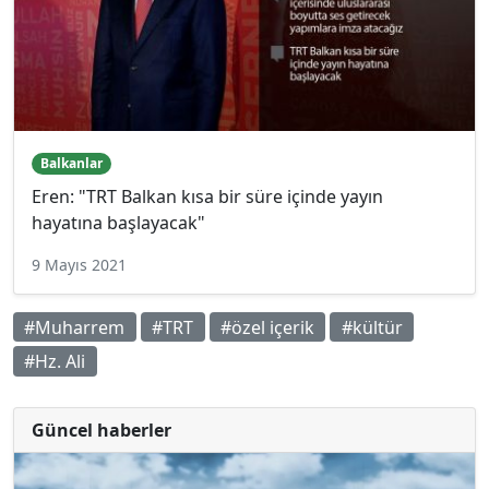
Balkanlar
Eren: "TRT Balkan kısa bir süre içinde yayın
hayatına başlayacak"
9 Mayıs 2021
#Muharrem
#TRT
#özel içerik
#kültür
#Hz. Ali
Güncel haberler