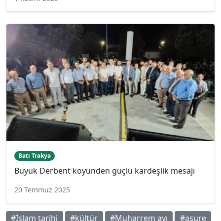
Batı Trakya
Büyük Derbent köyünden güçlü kardeşlik mesajı
20 Temmuz 2025
#İslam tarihi
#kültür
#Muharrem ayı
#aşure