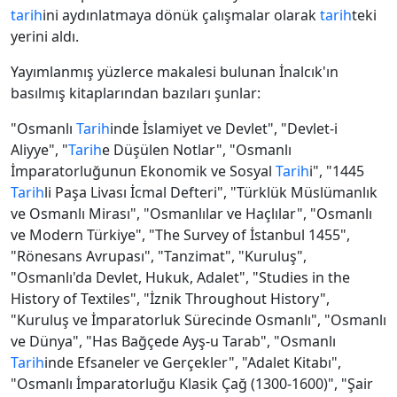
tarih
ini aydınlatmaya dönük çalışmalar olarak
tarih
teki
yerini aldı.
Yayımlanmış yüzlerce makalesi bulunan İnalcık'ın
basılmış kitaplarından bazıları şunlar:
"Osmanlı
Tarih
inde İslamiyet ve Devlet", "Devlet-i
Aliyye", "
Tarih
e Düşülen Notlar", "Osmanlı
İmparatorluğunun Ekonomik ve Sosyal
Tarih
i", "1445
Tarih
li Paşa Livası İcmal Defteri", "Türklük Müslümanlık
ve Osmanlı Mirası", "Osmanlılar ve Haçlılar", "Osmanlı
ve Modern Türkiye", "The Survey of İstanbul 1455",
"Rönesans Avrupası", "Tanzimat", "Kuruluş",
"Osmanlı'da Devlet, Hukuk, Adalet", "Studies in the
History of Textiles", "İznik Throughout History",
"Kuruluş ve İmparatorluk Sürecinde Osmanlı", "Osmanlı
ve Dünya", "Has Bağçede Ayş-u Tarab", "Osmanlı
Tarih
inde Efsaneler ve Gerçekler", "Adalet Kitabı",
"Osmanlı İmparatorluğu Klasik Çağ (1300-1600)", "Şair