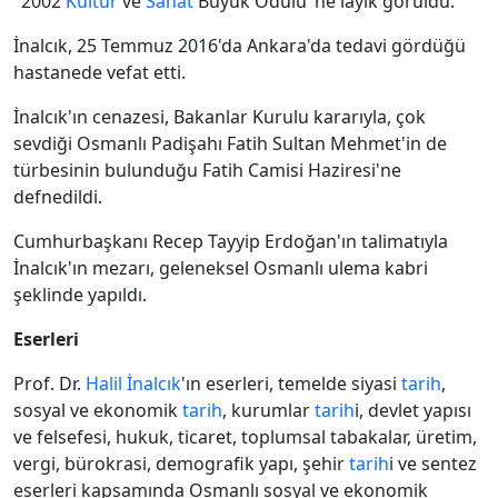
"2002
Kültür
ve
Sanat
Büyük Ödülü"ne layık görüldü.
İnalcık, 25 Temmuz 2016'da Ankara'da tedavi gördüğü
hastanede vefat etti.
İnalcık'ın cenazesi, Bakanlar Kurulu kararıyla, çok
sevdiği Osmanlı Padişahı Fatih Sultan Mehmet'in de
türbesinin bulunduğu Fatih Camisi Haziresi'ne
defnedildi.
Cumhurbaşkanı Recep Tayyip Erdoğan'ın talimatıyla
İnalcık'ın mezarı, geleneksel Osmanlı ulema kabri
şeklinde yapıldı.
Eserleri
Prof. Dr.
Halil İnalcık
'ın eserleri, temelde siyasi
tarih
,
sosyal ve ekonomik
tarih
, kurumlar
tarih
i, devlet yapısı
ve felsefesi, hukuk, ticaret, toplumsal tabakalar, üretim,
vergi, bürokrasi, demografik yapı, şehir
tarih
i ve sentez
eserleri kapsamında Osmanlı sosyal ve ekonomik