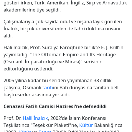
gösterilirken, Türk, Amerikan, İngiliz, Sırp ve Arnavutluk
akademilerine üye seçildi.
Çalışmalarıyla çok sayıda ödül ve nişana layık görülen
İnalcık, birçok üniversiteden de fahri doktora ünvanı
aldı.
Hali İnalcık, Prof. Suraiya Faroqhi ile birlikte E. J. Brill'in
yayımladığı "The Ottoman Empire and Its Heritage
(Osmanlı İmparatorluğu ve Mirası)" serisinin
editörlüğünü üstlendi.
2005 yılına kadar bu seriden yayımlanan 38 ciltlik
çalışma, Osmanlı
tarih
ini Batı dünyasına tanıtan belli
başlı eserler arasında yer aldı.
Cenazesi Fatih Camisi Haziresi'ne defnedildi
Prof. Dr.
Halil İnalcık
, 2002'de İslam Konferansı
Teşkilatınca "Teşekkür Plaketi"ne,
Kültür
Bakanlığınca