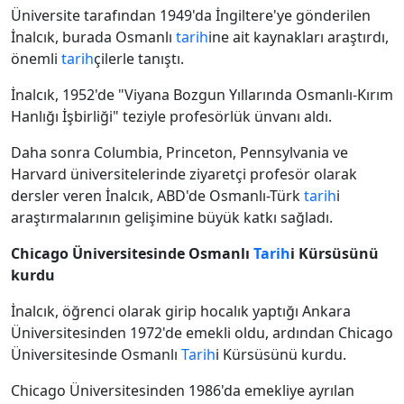
Üniversite tarafından 1949'da İngiltere'ye gönderilen
İnalcık, burada Osmanlı
tarih
ine ait kaynakları araştırdı,
önemli
tarih
çilerle tanıştı.
İnalcık, 1952'de "Viyana Bozgun Yıllarında Osmanlı-Kırım
Hanlığı İşbirliği" teziyle profesörlük ünvanı aldı.
Daha sonra Columbia, Princeton, Pennsylvania ve
Harvard üniversitelerinde ziyaretçi profesör olarak
dersler veren İnalcık, ABD'de Osmanlı-Türk
tarih
i
araştırmalarının gelişimine büyük katkı sağladı.
Chicago Üniversitesinde Osmanlı
Tarih
i Kürsüsünü
kurdu
İnalcık, öğrenci olarak girip hocalık yaptığı Ankara
Üniversitesinden 1972'de emekli oldu, ardından Chicago
Üniversitesinde Osmanlı
Tarih
i Kürsüsünü kurdu.
Chicago Üniversitesinden 1986'da emekliye ayrılan