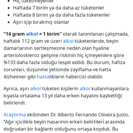
Hiç tüketmeyenler
Haftada 7 birim ya da daha az tüketenler
Haftada 8 birim ya da daha fazla tüketenler
Aşırı içip bırakmış olanlar
“14 gram
alkol
= 1 birim”
olarak tanımlanan çalışmada,
haftalık 112 gram ve üzeri
alkol
tüketenlerde, beyin
damarlarının sertleşmesine neden olan hyaline
arterioloskleroz gelişme riskinin hiç içmeyenlere göre
%133 daha fazla olduğu tespit edildi. Bu durum, hafıza
sorunları, düşünme yetisinde zayıflama ve hatta
Alzheimer gibi
hasta
lıkların habercisi olabilir.
Ayrıca, aşırı
alkol
tüketen kişilerin
alkol
kullanmayanlara
kıyasla ortalama 13 yıl daha erken hayatını kaybettiği
belirlendi.
Araştırma
ekibinden Dr. Alberto Fernando Oliveira Justo,
“Ağır içicilikle beyin hasarının erken belirtileri arasında
doğrudan bir bağlantı olduğunu ortaya koyduk. Bu