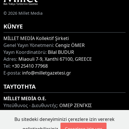
© 2026 Millet Media
KÜNYE
MİLLET MEDİA Kollektif Şirketi
Genel Yayın Yönetmeni:
Cengiz ÖMER
Yayın Koordinatörü:
Bilal BUDUR
Adres:
Miaouli 7-9, Xanthi 67100, GREECE
Tel:
+30 25410 77968
E-posta:
info@milletgazetesi.gr
ΤΑΥΤΟΤΗΤΑ
MİLLET MEDİA O.E.
Υπεύθυνος - Διευθυντής:
ΟΜΕΡ ΖΕΝΓΚΙΣ
Συντονιστής:
ΜΠΟΥΝΤΟΥΡ ΜΠΙΛΑΛ
Διεύθυνση:
ΜΙΑΟΥΛΗ 7-9, ΞΑΝΘΗ 67100
Bu sitedeki deneyiminizi çerezlere izin vererek
Τηλ:
+30 25410 77968