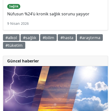
Sağlık
Nüfusun %24’ü kronik sağlık sorunu yaşıyor
9 Nisan 2026
#alkol
#sağlık
#bilim
#hasta
#araştırma
#tüketim
Güncel haberler