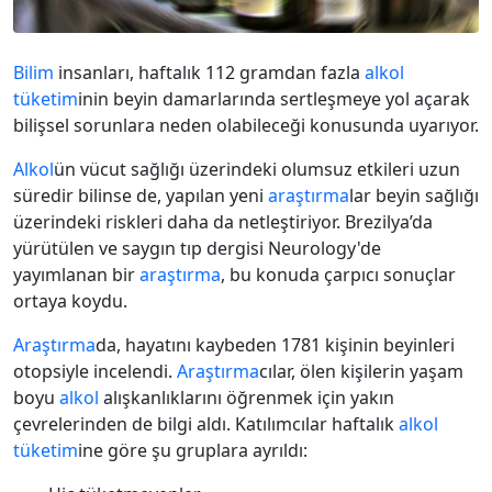
Bilim
insanları, haftalık 112 gramdan fazla
alkol
tüketim
inin beyin damarlarında sertleşmeye yol açarak
bilişsel sorunlara neden olabileceği konusunda uyarıyor.
Alkol
ün vücut sağlığı üzerindeki olumsuz etkileri uzun
süredir bilinse de, yapılan yeni
araştırma
lar beyin sağlığı
üzerindeki riskleri daha da netleştiriyor. Brezilya’da
yürütülen ve saygın tıp dergisi Neurology'de
yayımlanan bir
araştırma
, bu konuda çarpıcı sonuçlar
ortaya koydu.
Araştırma
da, hayatını kaybeden 1781 kişinin beyinleri
otopsiyle incelendi.
Araştırma
cılar, ölen kişilerin yaşam
boyu
alkol
alışkanlıklarını öğrenmek için yakın
çevrelerinden de bilgi aldı. Katılımcılar haftalık
alkol
tüketim
ine göre şu gruplara ayrıldı: