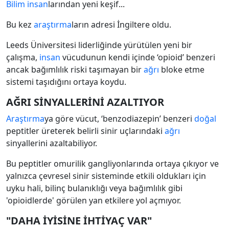
Bilim
insan
larından yeni keşif...
Bu kez
araştırma
ların adresi İngiltere oldu.
Leeds Üniversitesi liderliğinde yürütülen yeni bir
çalışma,
insan
vücudunun kendi içinde ‘opioid’ benzeri
ancak bağımlılık riski taşımayan bir
ağrı
bloke etme
sistemi taşıdığını ortaya koydu.
AĞRI SİNYALLERİNİ AZALTIYOR
Araştırma
ya göre vücut, ‘benzodiazepin’ benzeri
doğal
peptitler üreterek belirli sinir uçlarındaki
ağrı
sinyallerini azaltabiliyor.
Bu peptitler omurilik gangliyonlarında ortaya çıkıyor ve
yalnızca çevresel sinir sisteminde etkili oldukları için
uyku hali, bilinç bulanıklığı veya bağımlılık gibi
'opioidlerde' görülen yan etkilere yol açmıyor.
"DAHA İYİSİNE İHTİYAÇ VAR"