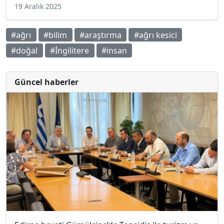
19 Aralık 2025
#ağrı
#bilim
#araştırma
#ağrı kesici
#doğal
#İngilitere
#insan
Güncel haberler