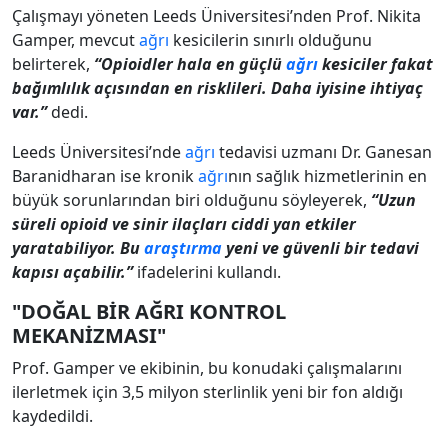
Çalışmayı yöneten Leeds Üniversitesi’nden Prof. Nikita
Gamper, mevcut
ağrı
kesicilerin sınırlı olduğunu
belirterek,
“Opioidler hala en güçlü
ağrı
kesiciler fakat
bağımlılık açısından en risklileri. Daha iyisine ihtiyaç
var.”
dedi.
Leeds Üniversitesi’nde
ağrı
tedavisi uzmanı Dr. Ganesan
Baranidharan ise kronik
ağrı
nın sağlık hizmetlerinin en
büyük sorunlarından biri olduğunu söyleyerek,
“Uzun
süreli opioid ve sinir ilaçları ciddi yan etkiler
yaratabiliyor. Bu
araştırma
yeni ve güvenli bir tedavi
kapısı açabilir.”
ifadelerini kullandı.
"DOĞAL BİR AĞRI KONTROL
MEKANİZMASI"
Prof. Gamper ve ekibinin, bu konudaki çalışmalarını
ilerletmek için 3,5 milyon sterlinlik yeni bir fon aldığı
kaydedildi.