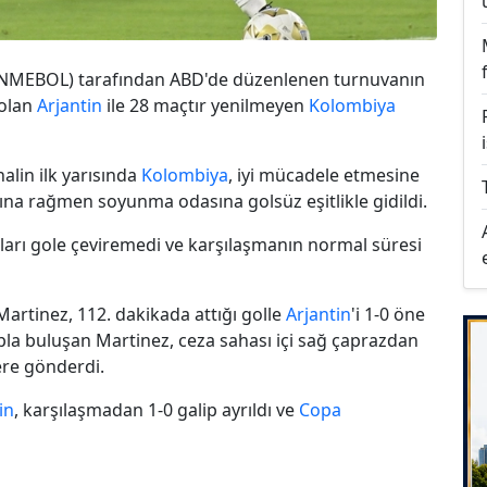
NMEBOL) tarafından ABD'de düzenlenen turnuvanın
 olan
Arjantin
ile 28 maçtır yenilmeyen
Kolombiya
alin ilk yarısında
Kolombiya
, iyi mücadele etmesine
sına rağmen soyunma odasına golsüz eşitlikle gidildi.
onları gole çeviremedi ve karşılaşmanın normal süresi
rtinez, 112. dakikada attığı golle
Arjantin
'i 1-0 öne
pla buluşan Martinez, ceza sahası içi sağ çaprazdan
ere gönderdi.
in
, karşılaşmadan 1-0 galip ayrıldı ve
Copa