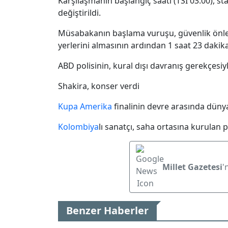
Karşılaşmanın başlangıç saati (TSİ 03.00), s
değiştirildi.
Müsabakanın başlama vuruşu, güvenlik önlemle
yerlerini almasının ardından 1 saat 23 dakika
ABD polisinin, kural dışı davranış gerekçesiyl
Shakira, konser verdi
Kupa Amerika
finalinin devre arasında dünya
Kolombiya
lı sanatçı, saha ortasına kurulan 
Millet Gazetesi
'
Benzer Haberler