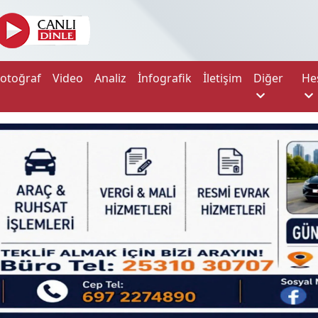
Fotoğraf
Video
Analiz
İnfografik
İletişim
Diğer
He