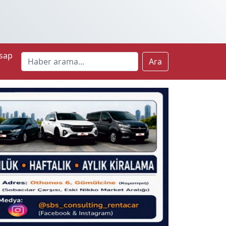
sap
Ara