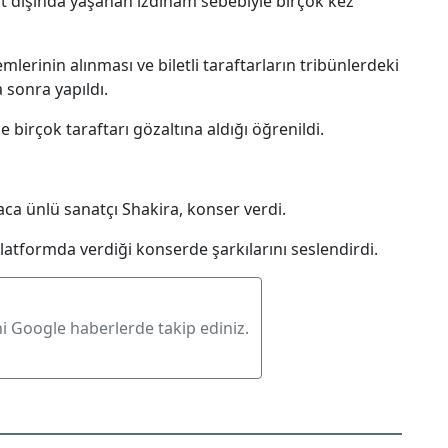
tat dışında yaşanan izdiham sebebiyle birçok kez
rinin alınması ve biletli taraftarların tribünlerdeki
 sonra yapıldı.
e birçok taraftarı gözaltına aldığı öğrenildi.
ca ünlü sanatçı Shakira, konser verdi.
platformda verdiği konserde şarkılarını seslendirdi.
ni Google haberlerde takip ediniz.