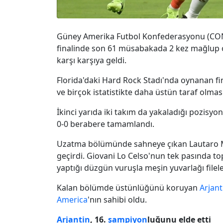
Güney Amerika Futbol Konfederasyonu (CO
finalinde son 61 müsabakada 2 kez mağlup
karşı karşıya geldi.
Florida'daki Hard Rock Stadı'nda oynanan fin
ve birçok istatistikte daha üstün taraf olma
İkinci yarıda iki takım da yakaladığı pozisy
0-0 berabere tamamlandı.
Uzatma bölümünde sahneye çıkan Lautaro Ma
geçirdi. Giovani Lo Celso'nun tek pasında to
yaptığı düzgün vuruşla meşin yuvarlağı filel
Kalan bölümde üstünlüğünü koruyan
Arjant
America
'nın sahibi oldu.
Arjantin
, 16.
şampiyon
luğunu elde etti