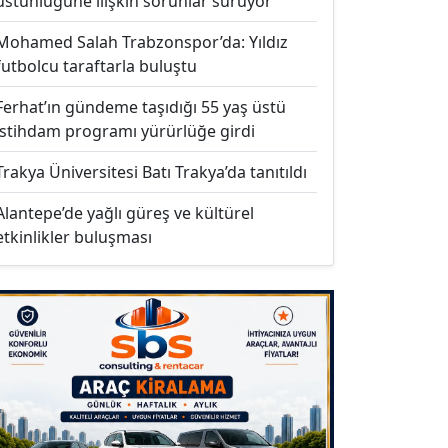
üstünlüğüne ilişkin sorunlar sürüyor
Mohamed Salah Trabzonspor’da: Yıldız
futbolcu taraftarla buluştu
Ferhat’ın gündeme taşıdığı 55 yaş üstü
istihdam programı yürürlüğe girdi
Trakya Üniversitesi Batı Trakya’da tanıtıldı
Alantepe’de yağlı güreş ve kültürel
etkinlikler buluşması