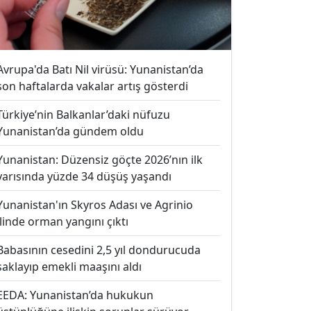
Avrupa'da Batı Nil virüsü: Yunanistan’da
son haftalarda vakalar artış gösterdi
Türkiye’nin Balkanlar’daki nüfuzu
Yunanistan’da gündem oldu
Yunanistan: Düzensiz göçte 2026’nın ilk
yarısında yüzde 34 düşüş yaşandı
Yunanistan'ın Skyros Adası ve Agrinio
ilinde orman yangını çıktı
Babasının cesedini 2,5 yıl dondurucuda
saklayıp emekli maaşını aldı
EEDA: Yunanistan’da hukukun