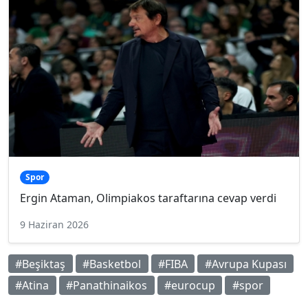
Spor
Ergin Ataman, Olimpiakos taraftarına cevap verdi
9 Haziran 2026
#Beşiktaş
#Basketbol
#FIBA
#Avrupa Kupası
#Atina
#Panathinaikos
#eurocup
#spor