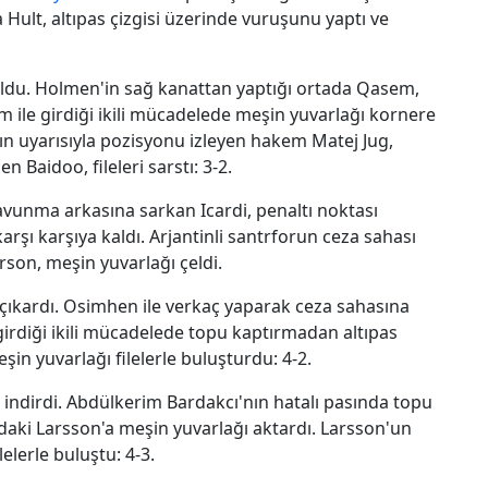
ult, altıpas çizgisi üzerinde vuruşunu yaptı ve
uldu. Holmen'in sağ kanattan yaptığı ortada Qasem,
m ile girdiği ikili mücadelede meşin yuvarlağı kornere
ın uyarısıyla pozisyonu izleyen hakem Matej Jug,
 Baidoo, fileleri sarstı: 3-2.
avunma arkasına sarkan Icardi, penaltı noktası
arşı karşıya kaldı. Arjantinli santrforun ceza sahası
rson, meşin yuvarlağı çeldi.
e çıkardı. Osimhen ile verkaç yaparak ceza sahasına
irdiği ikili mücadelede topu kaptırmadan altıpas
in yuvarlağı filelerle buluşturdu: 4-2.
 indirdi. Abdülkerim Bardakcı'nın hatalı pasında topu
aki Larsson'a meşin yuvarlağı aktardı. Larsson'un
elerle buluştu: 4-3.