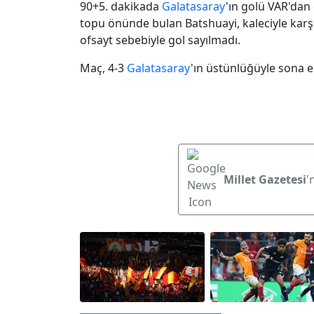
90+5. dakikada
Galatasaray
'ın golü VAR'da
topu önünde bulan Batshuayi, kaleciyle karş
ofsayt sebebiyle gol sayılmadı.
Maç, 4-3
Galatasaray
'ın üstünlüğüyle sona e
Millet Gazetesi
'