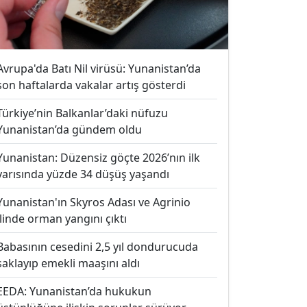
Avrupa'da Batı Nil virüsü: Yunanistan’da
son haftalarda vakalar artış gösterdi
Türkiye’nin Balkanlar’daki nüfuzu
Yunanistan’da gündem oldu
Yunanistan: Düzensiz göçte 2026’nın ilk
yarısında yüzde 34 düşüş yaşandı
Yunanistan'ın Skyros Adası ve Agrinio
ilinde orman yangını çıktı
Babasının cesedini 2,5 yıl dondurucuda
saklayıp emekli maaşını aldı
EEDA: Yunanistan’da hukukun