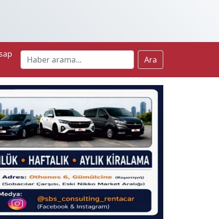
sap
Ara