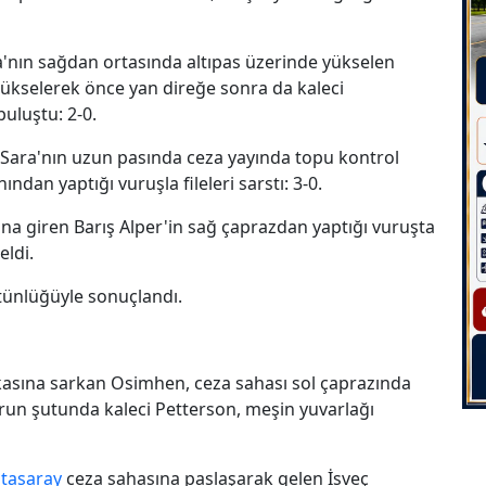
ra'nın sağdan ortasında altıpas üzerinde yükselen
ükselerek önce yan direğe sonra da kaleci
uluştu: 2-0.
 Sara'nın uzun pasında ceza yayında topu kontrol
ndan yaptığı vuruşla fileleri sarstı: 3-0.
na giren Barış Alper'in sağ çaprazdan yaptığı vuruşta
eldi.
stünlüğüyle sonuçlandı.
kasına sarkan Osimhen, ceza sahası sol çaprazında
rforun şutunda kaleci Petterson, meşin yuvarlağı
tasaray
ceza sahasına paslaşarak gelen İsveç