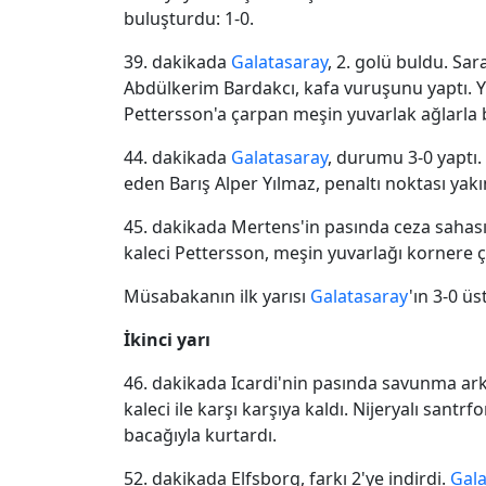
buluşturdu: 1-0.
39. dakikada
Galatasaray
, 2. golü buldu. Sa
Abdülkerim Bardakcı, kafa vuruşunu yaptı. Y
Pettersson'a çarpan meşin yuvarlak ağlarla b
44. dakikada
Galatasaray
, durumu 3-0 yaptı.
eden Barış Alper Yılmaz, penaltı noktası yakını
45. dakikada Mertens'in pasında ceza sahası
kaleci Pettersson, meşin yuvarlağı kornere ç
Müsabakanın ilk yarısı
Galatasaray
'ın 3-0 ü
İkinci yarı
46. dakikada Icardi'nin pasında savunma ar
kaleci ile karşı karşıya kaldı. Nijeryalı sant
bacağıyla kurtardı.
52. dakikada Elfsborg, farkı 2'ye indirdi.
Gala