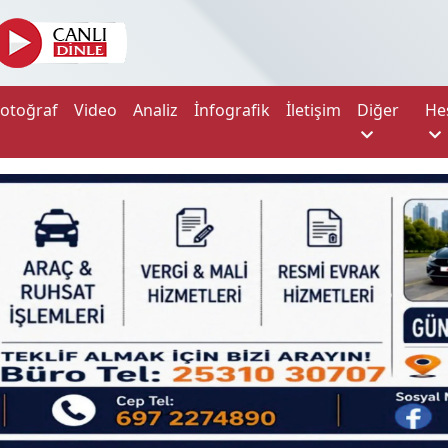
Fotoğraf
Video
Analiz
İnfografik
İletişim
Diğer
He