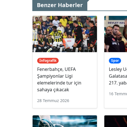
Benzer Haberler
İnfografik
Spor
Fenerbahçe, UEFA
Lesley 
Şampiyonlar Ligi
Galatasa
elemelerinde tur için
217. yab
sahaya çıkacak
16 Temm
28 Temmuz 2026