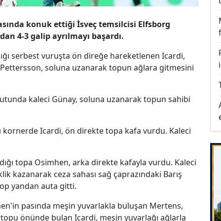
asında konuk ettiği İsveç temsilcisi Elfsborg
adan 4-3 galip ayrılmayı başardı.
ığı serbest vuruşta ön direğe hareketlenen Icardi,
Pettersson, soluna uzanarak topun ağlara gitmesini
şutunda kaleci Günay, soluna uzanarak topun sahibi
ı kornerde Icardi, ön direkte topa kafa vurdu. Kaleci
dığı topa Osimhen, arka direkte kafayla vurdu. Kaleci
klik kazanarak ceza sahası sağ çaprazındaki Barış
op yandan auta gitti.
hen'in pasında meşin yuvarlakla buluşan Mertens,
topu önünde bulan Icardi, meşin yuvarlağı ağlarla