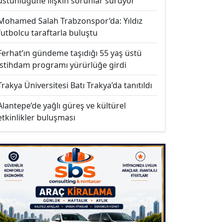
üstünlüğüne ilişkin sorunlar sürüyor
Mohamed Salah Trabzonspor’da: Yıldız
futbolcu taraftarla buluştu
Ferhat’ın gündeme taşıdığı 55 yaş üstü
istihdam programı yürürlüğe girdi
Trakya Üniversitesi Batı Trakya’da tanıtıldı
Alantepe’de yağlı güreş ve kültürel
etkinlikler buluşması