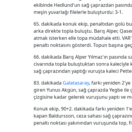
ekibinde Hedlund'un sağ çaprazdan pasında H
meşin yuvarlağı filelerle buluşturdu: 3-1.
65. dakikada konuk ekip, penaltıdan golü b
arka direkte topla buluştu. Barış Alper, Qase
atmak isterken elle topa müdahale etti. VAR'
penaltı noktasını gösterdi. Topun başına geçen
66. dakikada Barış Alper Yılmaz'ın pasında s
civarında topla buluştuktan sonra kaleciyle k
sağ çaprazından yaptığı vuruşta kaleci Pette
83. dakikada
Galatasaray
, farkı yeniden 2'y
giren Yunus Akgün, sağ çaprazda Yegbe ile g
çizgisine kadar gelerek vuruşunu yaptı ve meş
Konuk ekip, 90+2. dakikada farkı yeniden 1'e
kapan Baldursson, ceza sahası sağ çaprazınd
penaltı noktası yakınından vuruşunda top, fil