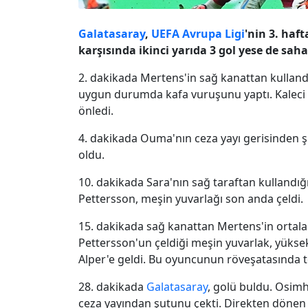
Galatasaray
,
UEFA
Avrupa Ligi
'nin 3. haft
karşısında ikinci yarıda 3 gol yese de sah
2. dakikada Mertens'in sağ kanattan kulland
uygun durumda kafa vuruşunu yaptı. Kaleci 
önledi.
4. dakikada Ouma'nın ceza yayı gerisinden 
oldu.
10. dakikada Sara'nın sağ taraftan kullandığ
Pettersson, meşin yuvarlağı son anda çeldi.
15. dakikada sağ kanattan Mertens'in ortala
Pettersson'un çeldiği meşin yuvarlak, yükse
Alper'e geldi. Bu oyuncunun röveşatasında t
28. dakikada
Galatasaray
, golü buldu. Osim
ceza yayından şutunu çekti. Direkten dönen 