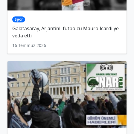
Spor
Galatasaray, Arjantinli futbolcu Mauro Icardi'ye
veda etti
16 Temmuz 2026