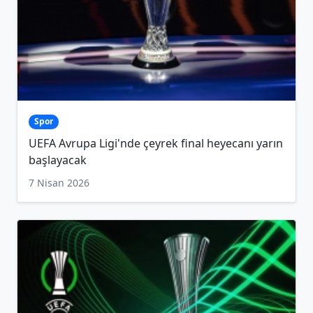
Spor
UEFA Avrupa Ligi'nde çeyrek final heyecanı yarın
başlayacak
7 Nisan 2026