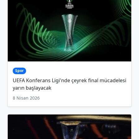
Spor
UEFA Konferans Ligi'nde çeyrek final mücadelesi
yarın başlayacak
8 Nisan 2026