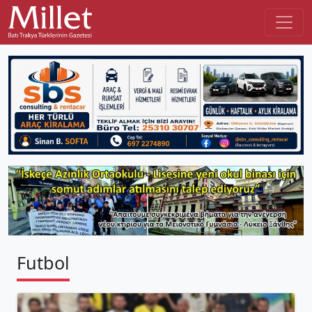
Futbol