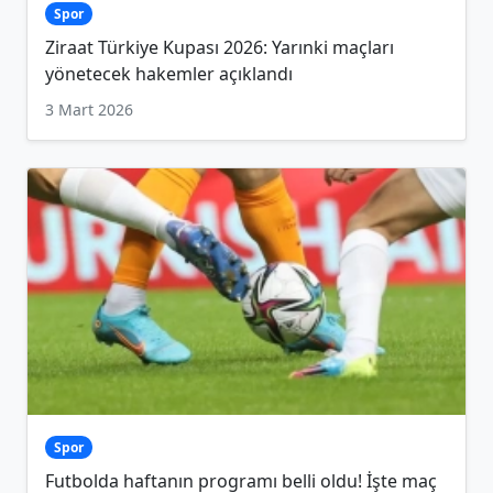
Spor
Ziraat Türkiye Kupası 2026: Yarınki maçları
yönetecek hakemler açıklandı
3 Mart 2026
Spor
Futbolda haftanın programı belli oldu! İşte maç