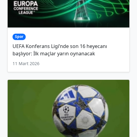
Spor
UEFA Konferans Ligi’nde son 16 heyecanı
başlıyor: İlk maçlar yarın oynanacak
11 Mart 2026