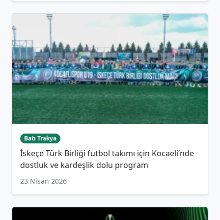
Batı Trakya
İskeçe Türk Birliği futbol takımı için Kocaeli’nde
dostluk ve kardeşlik dolu program
23 Nisan 2026