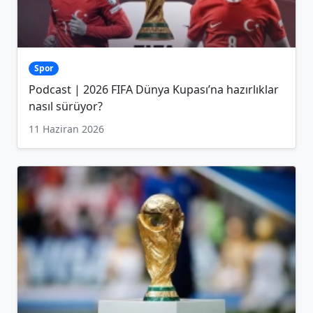
Spor
Podcast | 2026 FIFA Dünya Kupası’na hazırlıklar
nasıl sürüyor?
11 Haziran 2026