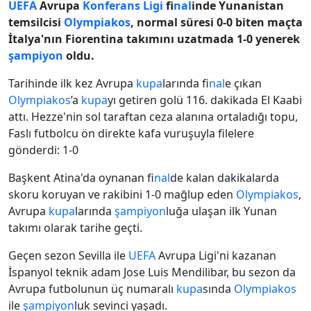
UEFA
Avrupa
Konferans Ligi
f
inal
inde Yunanistan
temsilcisi
Olympiakos
, normal süresi 0-0 biten maçta
İtalya'nın Fiorentina takımını uzatmada 1-0 yenerek
şampiyon
oldu.
Tarihinde ilk kez Avrupa
kupa
larında f
inal
e çıkan
Olympiakos
’a
kupa
yı getiren golü 116. dakikada El Kaabi
attı. Hezze'nin sol taraftan ceza alanına ortaladığı topu,
Faslı futbolcu ön direkte kafa vuruşuyla filelere
gönderdi: 1-0
Başkent Atina'da oynanan f
inal
de kalan dakikalarda
skoru koruyan ve rakibini 1-0 mağlup eden
Olympiakos
,
Avrupa
kupa
larında
şampiyon
luğa ulaşan ilk Yunan
takımı olarak tarihe geçti.
Geçen sezon Sevilla ile
UEFA
Avrupa Ligi'ni kazanan
İspanyol teknik adam Jose Luis Mendilibar, bu sezon da
Avrupa futbolunun üç numaralı
kupa
sında
Olympiakos
ile
şampiyon
luk sevinci yaşadı.