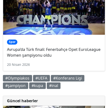
Spor
Avrupa’da Türk finali: Fenerbahçe Opet EuroLeague
Women şampiyonu oldu
20 Nisan 2026
#Olympiakos
#UEFA
#Konferans Ligi
#şampiyon
#kupa
#inal
Güncel haberler