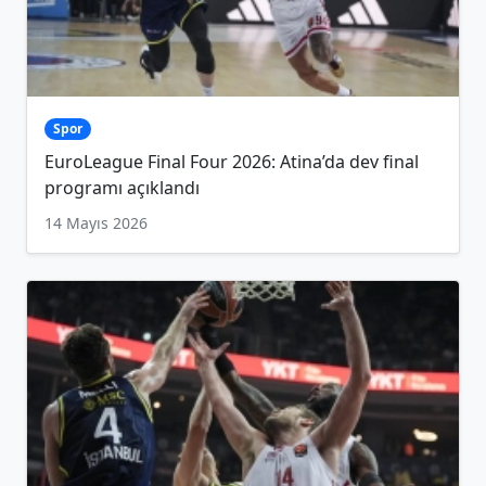
Spor
EuroLeague Final Four 2026: Atina’da dev final
programı açıklandı
14 Mayıs 2026