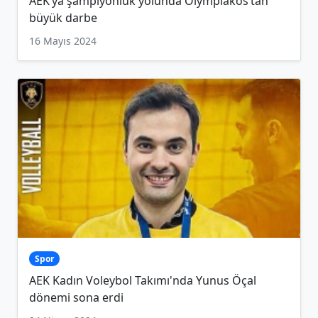
AEK’ya şampiyonluk yolunda Olympiakos’tan
büyük darbe
16 Mayıs 2024
Spor
AEK Kadın Voleybol Takımı'nda Yunus Öçal
dönemi sona erdi