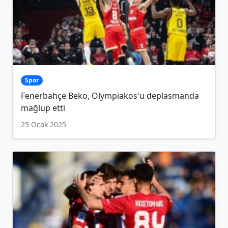
Spor
Fenerbahçe Beko, Olympiakos'u deplasmanda
mağlup etti
25 Ocak 2025