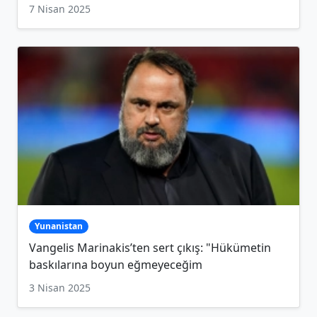
7 Nisan 2025
Yunanistan
Vangelis Marinakis’ten sert çıkış: "Hükümetin
baskılarına boyun eğmeyeceğim
3 Nisan 2025