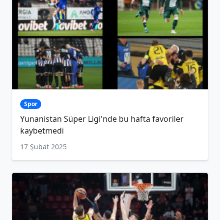
Spor
Yunanistan Süper Ligi'nde bu hafta favoriler
kaybetmedi
17 Şubat 2025