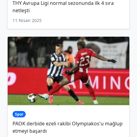
THY Avrupa Ligi normal sezonunda ilk 4 sıra
netleşti
11 Nisan 2025
Spor
PAOK derbide ezeli rakibi Olympiakos'u mağlup
etmeyi başardı