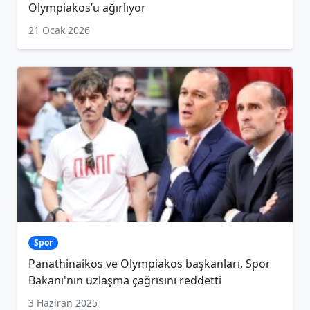
Olympiakos’u ağırlıyor
21 Ocak 2026
Spor
Panathinaikos ve Olympiakos başkanları, Spor
Bakanı'nın uzlaşma çağrısını reddetti
3 Haziran 2025