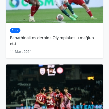
Spor
Panathinaikos derbide Olyimpiakos'u mağlup
etti
11 Mart 2024