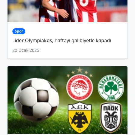
Spor
Lider Olympiakos, haftayı galibiyetle kapadı
20 Ocak 2025