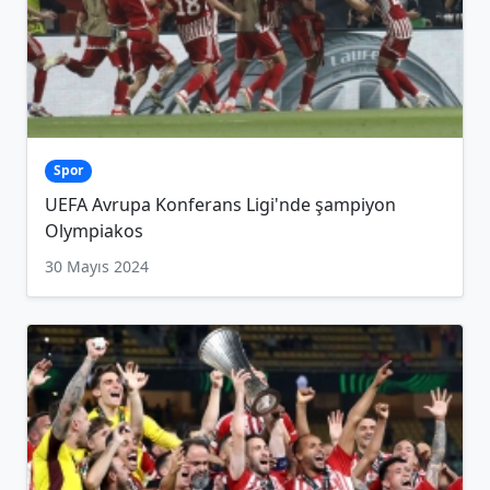
Spor
UEFA Avrupa Konferans Ligi'nde şampiyon
Olympiakos
30 Mayıs 2024