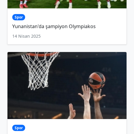
Spor
Yunanistan'da şampiyon Olympiakos
14 Nisan 2025
Spor