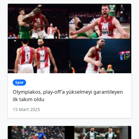
Spor
Olympiakos, play-off'a yükselmeyi garantileyen
ilk takım oldu
15 Mart 2025