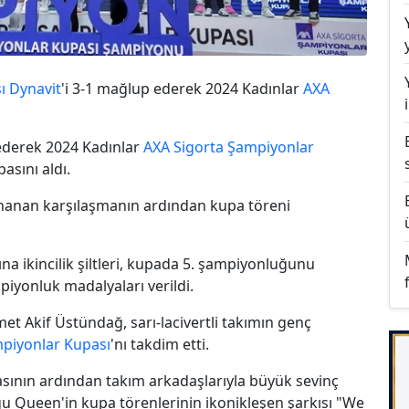
ı Dynavit
'i 3-1 mağlup ederek 2024 Kadınlar
AXA
 ederek 2024 Kadınlar
AXA Sigorta
Şampiyonlar
asını aldı.
anan karşılaşmanın ardından kupa töreni
ına ikincilik şiltleri, kupada 5. şampiyonluğunu
piyonluk madalyaları verildi.
 Akif Üstündağ, sarı-lacivertli takımın genç
piyonlar Kupası
'nı takdim etti.
sının ardından takım arkadaşlarıyla büyük sevinç
uğu Queen'in kupa törenlerinin ikonikleşen şarkısı "We