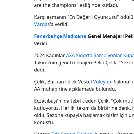
are the champions" eşliğinde kutladı.
Karşılaşmanın "En Değerli Oyuncusu" ödülü 
Vargas
'a verildi.
Fenerbahçe Medicana
Genel Menajeri Peli
verici
2024 Kadınlar
AXA Sigorta
Şampiyonlar Kupa
Takımı'nın genel menajeri Pelin Çelik, "Sezo
dedi.
Çelik, Burhan Felek Vestel
Voleybol
Salonu'
AA muhabirine açıklamada bulundu.
Eczacıbaşı'nı da tebrik eden Çelik, "Çok mut
kutluyoruz. Her iki takım da birbirine denk, 
oldu. Sezona kupayla başlamak bizim için umu
konuştu.