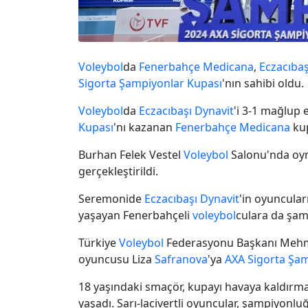
Voleybol
da
Fenerbahçe Medicana
,
Eczacıbaş
Sigorta
Şampiyonlar Kupası
'nın sahibi oldu.
Voleybol
da
Eczacıbaşı Dynavit
'i 3-1 mağlup
Kupası
'nı kazanan
Fenerbahçe Medicana
kup
Burhan Felek Vestel
Voleybol
Salonu'nda oyn
gerçekleştirildi.
Seremonide
Eczacıbaşı Dynavit
'in oyuncular
yaşayan Fenerbahçeli
voleybol
culara da şam
Türkiye
Voleybol
Federasyonu Başkanı Mehmet
oyuncusu Liza
Safranova
'ya
AXA Sigorta
Şam
18 yaşındaki smaçör, kupayı havaya kaldırma
yaşadı. Sarı-lacivertli oyuncular, şampiyonl