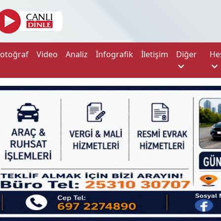
Fotoğraf
Video
Analiz
İnfografik
İletişim
Diğer
He