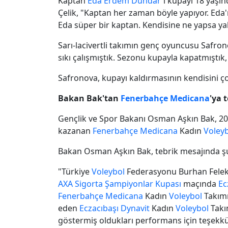
Kaptan
Eda Erdem Dündar
'ı kupayı 18 yaşın
Çelik, "Kaptan her zaman böyle yapıyor. Eda'
Eda süper bir kaptan. Kendisine ne yapsa yakı
Sarı-lacivertli takımın genç oyuncusu Safro
sıkı çalışmıştık. Sezonu kupayla kapatmıştık,
Safronova, kupayı kaldırmasının kendisini ço
Bakan Bak'tan
Fenerbahçe Medicana
'ya 
Gençlik ve Spor Bakanı Osman Aşkın Bak, 2
kazanan
Fenerbahçe Medicana
Kadın
Voley
Bakan Osman Aşkın Bak, tebrik mesajında şu 
"Türkiye
Voleybol
Federasyonu Burhan Felek
AXA Sigorta
Şampiyonlar Kupası
maçında
Ec
Fenerbahçe Medicana
Kadın
Voleybol
Takımı
eden
Eczacıbaşı Dynavit
Kadın
Voleybol
Takım
göstermiş oldukları performans için teşekkür