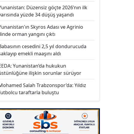
Yunanistan: Düzensiz göçte 2026’nın ilk
yarısında yüzde 34 düşüş yaşandı
Yunanistan'ın Skyros Adası ve Agrinio
ilinde orman yangını çıktı
Babasının cesedini 2,5 yıl dondurucuda
saklayıp emekli maaşını aldı
EEDA: Yunanistan’da hukukun
üstünlüğüne ilişkin sorunlar sürüyor
Mohamed Salah Trabzonspor’da: Yıldız
futbolcu taraftarla buluştu