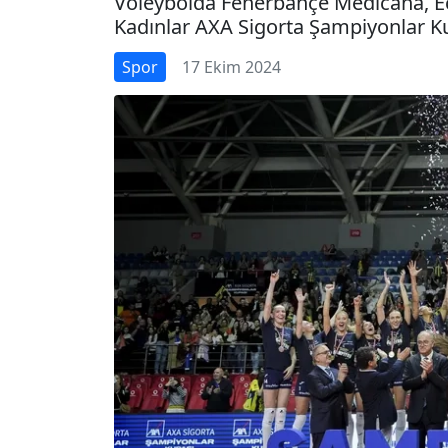
Voleybolda Fenerbahçe Medicana, Ec
Kadınlar AXA Sigorta Şampiyonlar Ku
Spor
17 Ekim 2024