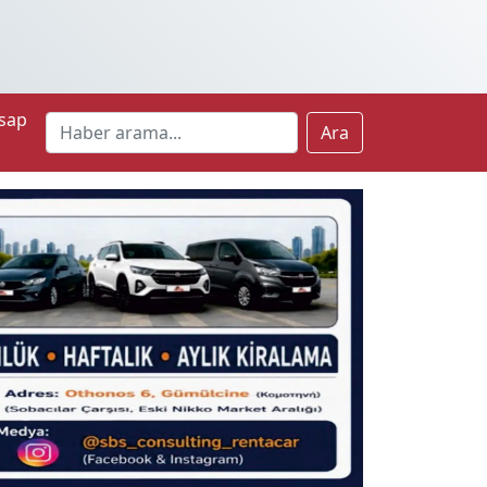
sap
Ara