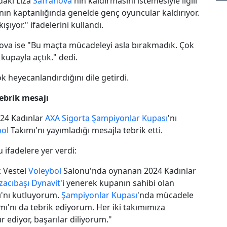
daki Liza
Safranova
'nın kaldırmasını istemesiyle ilgili
nın kaptanlığında genelde genç oyuncular kaldırıyor.
şıyor." ifadelerini kullandı.
nova ise "Bu maçta mücadeleyi asla bırakmadık. Çok
 kupayla açtık." dedi.
k heyecanlandırdığını dile getirdi.
tebrik mesajı
024 Kadınlar
AXA Sigorta
Şampiyonlar Kupası
'nı
bol
Takımı'nı yayımladığı mesajla tebrik etti.
ifadelere yer verdi:
 Vestel
Voleybol
Salonu'nda oynanan 2024 Kadınlar
zacıbaşı Dynavit
'i yenerek kupanın sahibi olan
'nı kutluyorum.
Şampiyonlar Kupası
'nda mücadele
ı'nı da tebrik ediyorum. Her iki takımımıza
 ediyor, başarılar diliyorum."