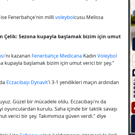
ise Fenerbahçe'nin milli
voleybol
cusu Melissa
n Çelik: Sezona kupayla başlamak bizim için umut
sı
'nı kazanan
Fenerbahçe Medicana
Kadın
Voleybol
na kupayla başlamak bizim için umut verici bir şey."
nda
Eczacıbaşı Dynavit
'i 3-1 yendikleri maçın ardından
luyuz. Güzel bir mücadele oldu. Eczacıbaşı'nı da
iyi oyunculardan kurulu. Saha içinde bir taktik savaşı
t verici bir şey. Takımımıza güven verdi." diye