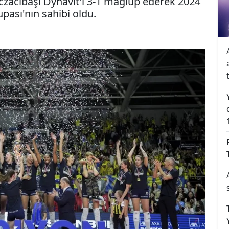
zacıbaşı Dynavit'i 3-1 mağlup ederek 2024
pası'nın sahibi oldu.