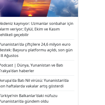
Akdeniz kaynıyor: Uzmanlar sonbahar için
alarm veriyor; Eylül, Ekim ve Kasım
tehlikeli geçebilir
Yunanistan'da çiftçilere 24,6 milyon euro
destek: Başvuru platformu açıldı, son gün
18 Ağustos
Podcast | Dünya, Yunanistan ve Batı
Trakya'dan haberler
Avrupa'da Batı Nil virüsü: Yunanistan’da
son haftalarda vakalar artış gösterdi
Türkiye’nin Balkanlar’daki nüfuzu
Yunanistan’da gündem oldu